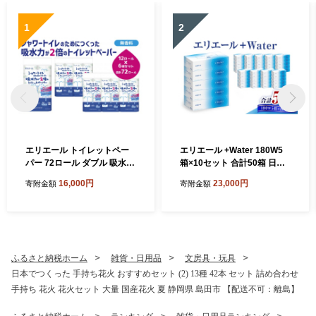
1
2
エリエール トイレットペー
エリエール +Water 180W5
パー 72ロール ダブル 吸水2
箱×10セット 合計50箱 日用
倍
品 消耗品 生活用品 ティッシ
16,000円
23,000円
寄附金額
寄附金額
ュ ティッシュペーパー ボッ
クスティッシュ 保湿 静岡県
島田市
ふるさと納税ホーム
雑貨・日用品
文房具・玩具
日本でつくった 手持ち花火 おすすめセット (2) 13種 42本 セット 詰め合わせ
手持ち 花火 花火セット 大量 国産花火 夏 静岡県 島田市 【配送不可：離島】