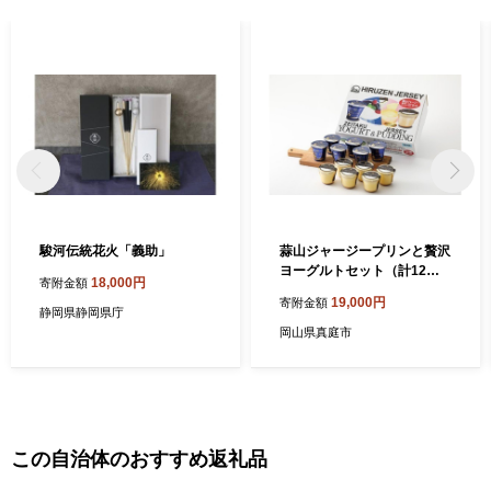
駿河伝統花火「義助」
蒜山ジャージープリンと贅沢
ヨーグルトセット（計12個
18,000円
寄附金額
分） ※お届け日をご指定く
19,000円
寄附金額
ださい / 岡山県 真庭市 極上
静岡県静岡県庁
スイーツ 濃厚 プレゼント 贈
岡山県真庭市
答 セット ギフト ジャージー
牛乳 プリン ヨーグルト 【hir
u012-01】
この自治体のおすすめ返礼品