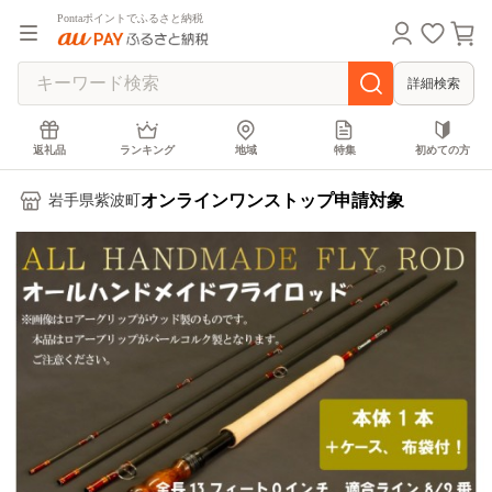
Pontaポイントでふるさと納税
詳細検索
返礼品
ランキング
地域
特集
初めての方
オンラインワンストップ申請対象
岩手県紫波町