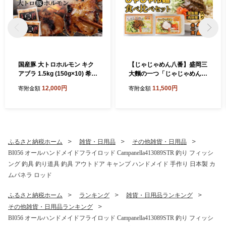
国産豚 大トロホルモン キク
【じゃじゃめん八番】盛岡三
アブラ 1.5kg (150g×10) 希少
大麵の一つ「じゃじゃめん１
部位 ホルモン 豚 希少 きくあ
食・じゃじゃ冷麺１食」ご当
12,000円
11,500円
寄附金額
寄附金額
ぶら 菊脂 豚ホルモン 豚肉 国
地麺・ご当地グルメ・ソウル
産豚 大トロ おつまみ もつ鍋
フード うどん おみやげ(BE0
ホルモン焼き 小分け 冷凍 便
07-2)
利 簡単調理 時短 スタミナ お
かず BBQ バーベキュー キャ
ンプ 焼肉 網焼き 国産 みそ
ふるさと納税ホーム
雑貨・日用品
その他雑貨・日用品
にんにく 味付き 味付け肉
BI056 オールハンドメイドフライロッド Campanella413089STR 釣り フィッシ
（DV068）
ング 釣具 釣り道具 釣具 アウトドア キャンプ ハンドメイド 手作り 日本製 カ
ムパネラ ロッド
ふるさと納税ホーム
ランキング
雑貨・日用品ランキング
その他雑貨・日用品ランキング
BI056 オールハンドメイドフライロッド Campanella413089STR 釣り フィッシ