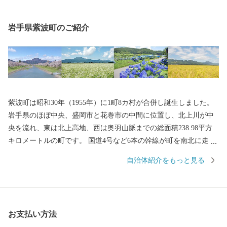
岩手県紫波町のご紹介
紫波町は昭和30年（1955年）に1町8カ村が合併し誕生しました。
岩手県のほぼ中央、盛岡市と花巻市の中間に位置し、北上川が中
央を流れ、東は北上高地、西は奥羽山脈までの総面積238.98平方
キロメートルの町です。 国道4号など6本の幹線が町を南北に走
り、インターチェンジや3つの駅があるなど、交通の便に恵まれて
自治体紹介をもっと見る
います。 町は、大きく分けて中央部、東部、西部の各地域に区分
されます。 町の中央部は、国道4号沿いの住宅地を除くと、平地
に農地が広がり、全国有数の生産量を誇るもち米、生産量県内1位
のソバや麦、そして各種野菜が作られています。 東部ではリンゴ
お支払い方法
やブドウ、西部では西洋梨などのフルーツ栽培も盛んです。