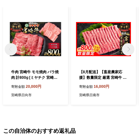
ださい。
牛肉 宮崎牛 モモ焼肉 バラ焼
【8月配送】【畜産農家応
肉 計800g [ミヤチク 宮崎県
援】数量限定 厳選 宮崎牛 赤
日向市 452061582] 肉 モモ
身 スライス 計800g 牛肉 国
20,000円
16,000円
寄附金額
寄附金額
バラ 焼肉 冷凍
産 すき焼き BBQ 人気 黒毛
和牛 肩ウデ モモ しゃぶしゃ
宮崎県日向市
宮崎県日南市
ぶ A4 A5 等級 ギフト 贈答
小分け 食品 選べる ミヤチク
宮崎県 日南市 送料無料_CA
97-26-08
この自治体のおすすめ返礼品