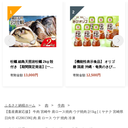
1
2
牡蠣 細島天照岩牡蠣 2kg 殻
【機能性表示食品】 オリゴ
付き 【期間限定発送】[一福
糖 国産 沖縄・奄美のきびオ
丸 宮崎県 日向市 45206138
リゴ糖 350g×6本 [ウェルネ
13,000円
12,500円
寄附金額
寄附金額
7] 生食 かき カキ 生牡蠣 岩
オシュガー 宮崎県 日向市 45
牡蠣 岩ガキ 貝 海鮮 魚介 魚
2060926] きび砂糖 さとうき
介類 冷蔵 新鮮 ふるさと納税
び
濃厚 クリーミー BBQ 期間限
定 細島 ほそしま 日豊海岸
ふるさと納税ホーム
肉
牛肉
【畜産農家応援】 牛肉 宮崎牛 肩ロース焼肉 ウデ焼肉 計1kg [ミヤチク 宮崎県
日向市 452061596] 肉 肩 ロース ウデ 焼肉 冷凍