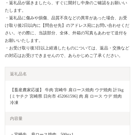
・返礼品が届きましたら、すぐに開封し中身のご確認をお願いい
たします。
・返礼品に傷みや損傷、品質不良などの異常があった場合、お受
け取り後2日以内に【問合せ先】のアドレス宛にお問い合わせくだ
さい。その際に、当該部分、全体、外箱の写真もあわせて送付を
お願いいたします。
・お受け取り後3日以上経過したものについては、返品・交換など
の対応はお受けできませんので、あらかじめご了承ください。
返礼品名
【畜産農家応援】 牛肉 宮崎牛 肩ロース焼肉 ウデ焼肉 計1kg 
[ミヤチク 宮崎県 日向市 452061596] 肉 肩 ロース ウデ 焼肉 
冷凍
内容量
・宮崎牛　肩ロース焼肉　500g×1