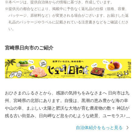
本ページは、提供自治体からの情報に基づき、作成しています。
提供元の都合などにより、掲載中に予告なく返礼品の仕様（規格、容量、
パッケージ、原材料など）が変更される場合がございます。お届けした返
礼品のパッケージやラベルに記載されている注意書きなどをご確認くださ
い。
宮崎県日向市のご紹介
おひさまのふるさとから、感謝の気持ちをみなさまへ 日向市は九
州、宮崎県の北部にあります。自慢は、黒潮の恵み豊かな海の幸
や山の幸、まぶしい太陽と肥沃な大地が育む農産物の数々 神話が
残る古い街並み、日向岬など息をのむような絶景、ユーモラスな
ひょっとこ踊りなど見どころも数多く、サーフィンの聖地として
自治体紹介をもっと見る
も人気です。 【寄附のお申込み・返礼品に関するお問い合わせ】