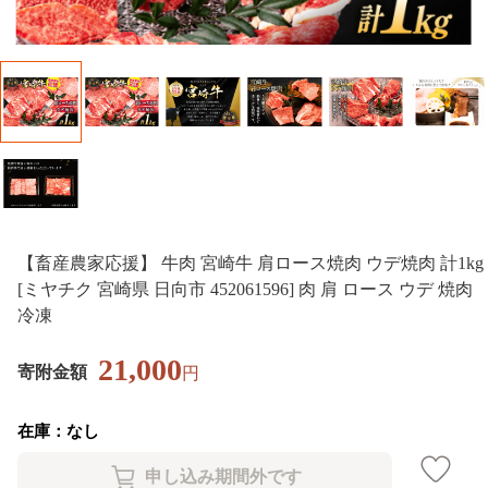
【畜産農家応援】 牛肉 宮崎牛 肩ロース焼肉 ウデ焼肉 計1kg
[ミヤチク 宮崎県 日向市 452061596] 肉 肩 ロース ウデ 焼肉
冷凍
21,000
寄附金額
円
在庫：なし