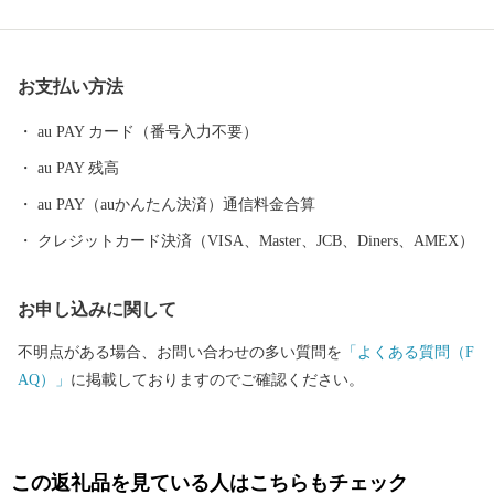
ふるさと納税サポートセンター （業務委託先 結デザイン有限会
社） TEL 050-3355-1758 Mail hyuga@yuidesign.jp 受付時間 9:0
0～17:00 ※土曜日・日曜日・祝日・夏季休業（8/13～8/15）・年末
お支払い方法
年始のお問い合わせにはお応え出来ません。 【受領証明書および
ワンストップ特例申請書について】 受領証・ワンストップ特例申
au PAY カード（番号入力不要）
請書の発行に、ご入金確認後２週間程度お時間をいただいており
au PAY 残高
ます。 【申請書ご提出先】 〒855-0076 長崎県島原市上折橋町
甲1615-1 宮崎県日向市ふるさと納税 ワンストップ特例申請受
au PAY（auかんたん決済）通信料金合算
付窓口 ※申請後に、氏名や住所変更等が生じた場合は別途届出が
クレジットカード決済（VISA、Master、JCB、Diners、AMEX）
必要となります。 【オンラインワンストップ特例申請について】
下記のURLよりオンラインによる申請が可能です ■自治体マイ
お申し込みに関して
ページ https://mypg.jp ※「オンライン申請」には、マイナン
バーカードと「マイナポータルアプリ」、アプリが利用できる端
不明点がある場合、お問い合わせの多い質問を
「よくある質問（F
末が必要です ■マイナポータルアプリ myna.go.jp/SCK010
AQ）」
に掲載しておりますのでご確認ください。
1_03_001/SCK0101_03_001_Init.form ◆ご確認ください◆ 住民票が
日向市にある方は、返礼品の送付の対象になりません。 なお、返
礼品のご贈答用の発送には対応しておりません。 また、寄附お申
込みのキャンセル、返礼品の変更・返品はできません。ご了承く
この返礼品を見ている人はこちらもチェック