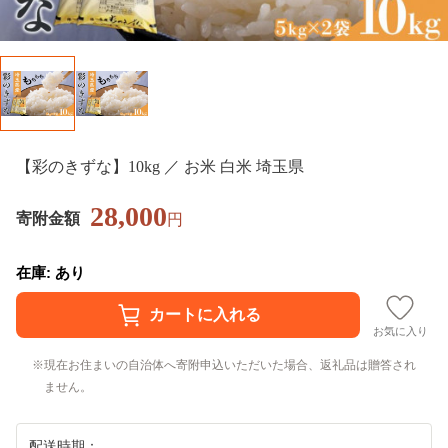
【彩のきずな】10kg ／ お米 白米 埼玉県
28,000
寄附金額
円
在庫: あり
お気に入り
現在お住まいの自治体へ寄附申込いただいた場合、返礼品は贈答され
ません。
配送時期：