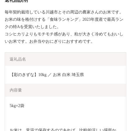
返礼品説明
毎年契約栽培している川越市とその周辺の農家さんのお米です。
お米の味を格付けする「食味ランキング」2023年度産で最高ラン
クの特Aを受賞いたしました。
コシヒカリよりもモチモチ感があり、粒が大きく冷めてもおいし
いお米です。お弁当やおにぎりにおすすめです。
返礼品名
【彩のきずな】10kg ／ お米 白米 埼玉県
内容量
5kg×2袋
お米は、常温で保存するのであれば、比較的涼しい場所か