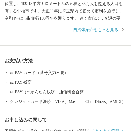
位置し、109.13平方キロメートルの面積と35万人を超える人口を
有する中核市です。大正11年に埼玉県内で初めて市制を施行し、
令和4年に市制施行100周年を迎えます。 遠く古代より交通の要
衝、入間地域の政治の中心として発展してきた川越は、平安時代
自治体紹介をもっと見る
には桓武平氏の流れをくむ武蔵武士の河越氏が館を構え勢力を伸
ばしました。室町時代には、河越城を築城した太田道真・道灌父
子の活躍により、扇谷上杉氏（おうぎがやつうえすぎし）が関東
での政治・経済・文化の一端を担うとともに、河越の繁栄を築き
お支払い方法
ました。江戸時代には江戸の北の守りとともに舟運を利用した物
資の集積地として重要視されました。 川越市は、都心から30キロ
au PAY カード（番号入力不要）
メートルの首都圏に位置するベッドタウンでありながら、商品作
au PAY 残高
物などを生産する近郊農業、交通の利便性を生かした流通業、伝
統に培われた商工業、豊かな歴史と文化を資源とする観光など、
au PAY（auかんたん決済）通信料金合算
充実した都市機能を有しています。現在も、埼玉県南西部地域の
クレジットカード決済（VISA、Master、JCB、Diners、AMEX）
中心都市として発展を続けています。 川越市は、「人がつなが
り、魅力があふれ、だれもが住み続けたいまち 川越」を将来都
お申し込みに関して
市像に、さまざまな施策を着実に進めていくことで、その実現に
向けて取り組んでいます。 川越市にゆかりのある方、川越市を