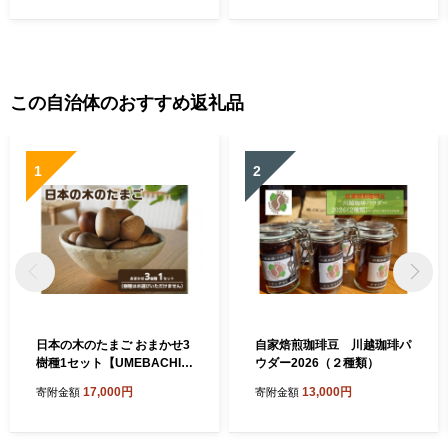
この自治体のおすすめ返礼品
1
2
日本の木のたまご おまかせ3
自家焙煎珈琲豆 川越珈琲パ
樹種1セット【UMEBACHI F
ウダー2026（２種類）
URNITURE】
17,000円
13,000円
寄附金額
寄附金額