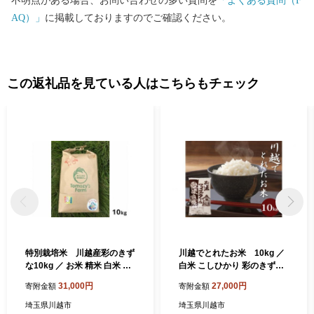
不明点がある場合、お問い合わせの多い質問を
「よくある質問（F
応援したい方 ご支援をよろしくお願いします。
AQ）」
に掲載しておりますのでご確認ください。
この返礼品を見ている人はこちらもチェック
特別栽培米 川越産彩のきず
川越でとれたお米 10kg ／
な10kg ／ お米 精米 白米 埼
白米 こしひかり 彩のきずな
玉県
彩のかがやき ３種類ブレン
31,000円
27,000円
寄附金額
寄附金額
ド米 埼玉県
埼玉県川越市
埼玉県川越市