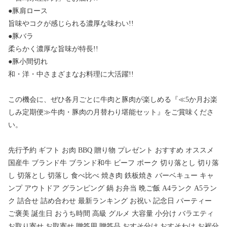
●豚肩ロース
旨味やコクが感じられる濃厚な味わい!!
●豚バラ
柔らかく濃厚な旨味が特長!!
●豚小間切れ
和・洋・中さまざまなお料理に大活躍!!
この機会に、ぜひ各月ごとに牛肉と豚肉が楽しめる『≪5か月お楽
しみ定期便≫牛肉・豚肉の月替わり堪能セット』をご賞味くださ
い。
先行予約 ギフト お肉 BBQ 贈り物 プレゼント おすすめ オススメ
国産牛 ブランド牛 ブランド和牛 ビーフ ポーク 切り落とし 切り落
し 切落とし 切落し 食べ比べ 焼き肉 鉄板焼き バーベキュー キャ
ンプ アウトドア グランピング 鍋 お弁当 晩ご飯 A4ランク A5ラン
ク 詰合せ 詰め合わせ 最新ランキング お祝い 記念日 パーティー
ご褒美 誕生日 おうち時間 高級 グルメ 大容量 小分け バラエティ
お取り寄せ お取寄せ 贈答用 贈答品 おすそ分け おすそわけ お裾分