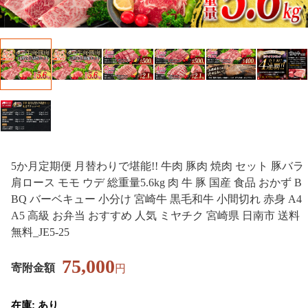
5か月定期便 月替わりで堪能!! 牛肉 豚肉 焼肉 セット 豚バラ
肩ロース モモ ウデ 総重量5.6kg 肉 牛 豚 国産 食品 おかず B
BQ バーベキュー 小分け 宮崎牛 黒毛和牛 小間切れ 赤身 A4
A5 高級 お弁当 おすすめ 人気 ミヤチク 宮崎県 日南市 送料
無料_JE5-25
75,000
寄附金額
円
在庫: あり