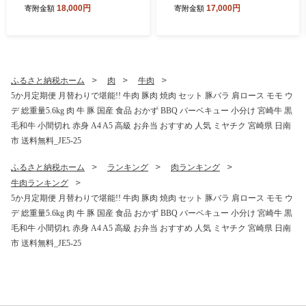
オ マグロ フレーク サラダ グ
加工品 食品 国産 手作り めん
18,000円
17,000円
寄附金額
寄附金額
ルテンフリー 水産物 加工品
ま チャーシュー おつまみ お
惣菜 食品 練り物 簡単調理 お
かず ご飯のお供 ラーメン チ
かず ヘルシー 高たんぱく 低
ャーハン 簡単調理 詰め合わ
カロリー おすすめ お取り寄
せ おすすめ 希少 国産メンマ
せ おすそ分け お土産 ギフト
醤油ベース 冷蔵 宮崎県 日南
宮崎県 日南市 送料無料_CC
市 送料無料_CB120-26
ふるさと納税ホーム
肉
牛肉
91-26
5か月定期便 月替わりで堪能!! 牛肉 豚肉 焼肉 セット 豚バラ 肩ロース モモ ウ
デ 総重量5.6kg 肉 牛 豚 国産 食品 おかず BBQ バーベキュー 小分け 宮崎牛 黒
毛和牛 小間切れ 赤身 A4 A5 高級 お弁当 おすすめ 人気 ミヤチク 宮崎県 日南
市 送料無料_JE5-25
ふるさと納税ホーム
ランキング
肉ランキング
牛肉ランキング
5か月定期便 月替わりで堪能!! 牛肉 豚肉 焼肉 セット 豚バラ 肩ロース モモ ウ
デ 総重量5.6kg 肉 牛 豚 国産 食品 おかず BBQ バーベキュー 小分け 宮崎牛 黒
毛和牛 小間切れ 赤身 A4 A5 高級 お弁当 おすすめ 人気 ミヤチク 宮崎県 日南
市 送料無料_JE5-25