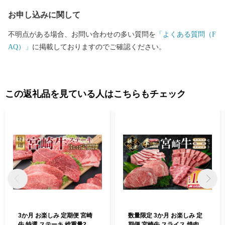
し、長期不在等のご予定がある場合は、事前にご連絡ください。
お申し込みに関して
・配送業者の保管期限内にお届けの完了ができない場合、返礼品
の引き戻し等を行わせていただきます。またその際、返礼品の再
不明点がある場合、お問い合わせの多い質問を
「よくある質問（F
送はいたしかねますのでご了承くださいませ。 ・お届け先を変更
AQ）」
に掲載しておりますのでご確認ください。
(転送)する場合(発送後を含む)、転送料がかかる場合がございます
ので、ご住所にお間違いがないか十分にご確認の上お申込みくだ
さい。 ・寄附者様ご都合のお受け取り遅延で、生鮮食品等の腐敗
や破損が発生した場合も、再送はいたしかねます。あらかじめご
この返礼品を見ている人はこちらもチェック
了承くださいませ。 ・住民票が日南市にある方は、返礼品の送付
対象になりません。 ・20歳未満の方への酒類の販売は固くお断り
しております。
3か月 お楽しみ 定期便 宮崎
数量限定 3か月 お楽しみ 定
牛 特選 ステーキ 総重量2.2k
期便 宮崎牛 スライス 焼肉 ス