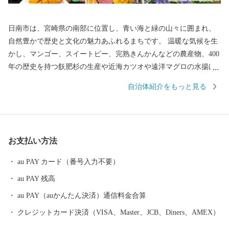
日南市は、宮崎県の南部に位置し、青い海と緑の山々に囲まれ、
自然豊かで歴史と文化の魅力あふれるまちです。 温暖な気候を生
かし、マンゴー、スイートピー、完熟きんかんなどの農産物、400
年の歴史を持つ飫肥杉の生産や近海カツオや遠洋マグロの水揚げ
が盛んな『海の幸、山の幸』の宝庫です。 皆様がふるさと日南市
自治体紹介をもっと見る
にご寄附くださることによって、美しい街並みや豊かな自然を保
存し、次世代の子どもたちの育成を図るとともに、高齢者が心和
むまち、若者たちが活き活きと輝く夢のあるまちに育てていきた
いと思います。 皆様のご支援、ご協力をお願い申し上げます。
お支払い方法
【受領証明書・ワンストップ特例申請書】 ・お申込み画面の【寄
付者情報】に記載の住所に、入金確認後1～2週間程度で発送いた
au PAY カード（番号入力不要）
します。 ・ワンストップ申請を希望される方には、申請用紙を受
au PAY 残高
領証明書とともにお送りしますので、必要事項を記入の上、返信
用封筒に入れて返送してください。 【注意事項】 ※本ページはふ
au PAY（auかんたん決済）通信料金合算
るさと納税専用ページです。 ・寄附のキャンセル、返礼品の変
クレジットカード決済（VISA、Master、JCB、Diners、AMEX）
更・返品はできません。 ・配送日はご指定いただけません。ただ