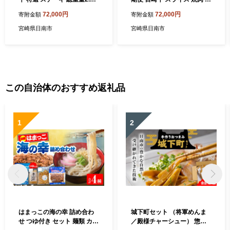
g 牛肉 黒毛和牛 ミヤチク ロ
テーキ セット 総重量1.7kg
72,000円
72,000円
寄附金額
寄附金額
ース モモ ミスジ 国産 おかず
牛肉 ビーフ 黒毛和牛 国産 ブ
食品 焼肉 BBQ グルメ 人気
ランド牛 食品 ロース バラ モ
宮崎県日南市
宮崎県日南市
おすすめ 赤身 霜降り 希少部
モ すき焼き しゃぶしゃぶ 高
位 贅沢 高級 ご褒美 お祝 記
級 ご褒美 お祝い 記念日 おす
念日 ブランド牛 お取り寄せ
すめ お取り寄せ グルメ 宮崎
宮崎県 日南市 送料無料_JB3
県 日南市 送料無料_JB2-23
-25
この自治体のおすすめ返礼品
1
2
はまっこの海の幸 詰め合わ
城下町セット （将軍めんま
せ つゆ付き セット 麺類 カツ
／殿様チャーシュー） 惣菜