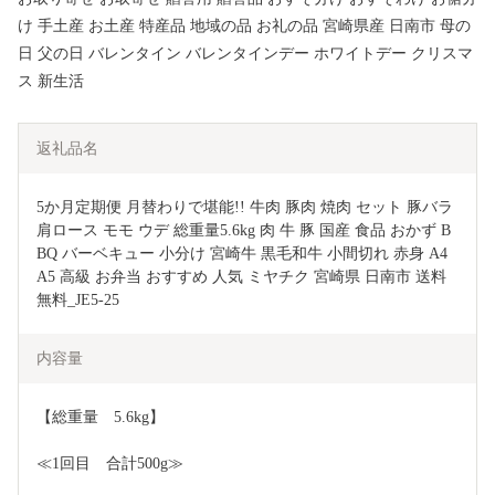
け 手土産 お土産 特産品 地域の品 お礼の品 宮崎県産 日南市 母の
日 父の日 バレンタイン バレンタインデー ホワイトデー クリスマ
ス 新生活
返礼品名
5か月定期便 月替わりで堪能!! 牛肉 豚肉 焼肉 セット 豚バラ 
肩ロース モモ ウデ 総重量5.6kg 肉 牛 豚 国産 食品 おかず B
BQ バーベキュー 小分け 宮崎牛 黒毛和牛 小間切れ 赤身 A4 
A5 高級 お弁当 おすすめ 人気 ミヤチク 宮崎県 日南市 送料
無料_JE5-25
内容量
【総重量　5.6kg】
≪1回目　合計500g≫