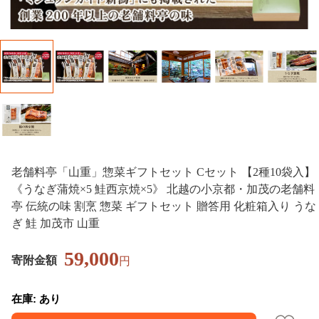
老舗料亭「山重」惣菜ギフトセット Cセット 【2種10袋入】
《うなぎ蒲焼×5 鮭西京焼×5》 北越の小京都・加茂の老舗料
亭 伝統の味 割烹 惣菜 ギフトセット 贈答用 化粧箱入り うな
ぎ 鮭 加茂市 山重
59,000
寄附金額
円
在庫: あり