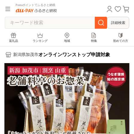
Pontaポイントでふるさと納税
詳細検索
返礼品
ランキング
地域
特集
初めての方
オンラインワンストップ申請対象
新潟県加茂市