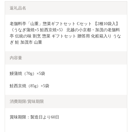
返礼品名
老舗料亭「山重」惣菜ギフトセット Cセット 【2種10袋入】 
《うなぎ蒲焼×5 鮭西京焼×5》 北越の小京都・加茂の老舗料
亭 伝統の味 割烹 惣菜 ギフトセット 贈答用 化粧箱入り うな
ぎ 鮭 加茂市 山重
内容量
鰻蒲焼（70g）×5袋
鮭西京焼（85g）×5袋
消費期限/賞味期限
賞味期限：製造日より60日