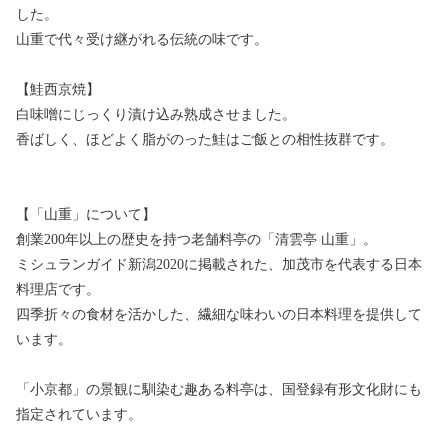
した。
山重で代々受け継がれる伝統の味です。
【鮭西京焼】
白味噌にじっくり漬け込み熟成させました。
香ばしく、ほどよく脂がのった鮭はご飯との相性抜群です。
【「山重」について】
創業200年以上の歴史を持つ老舗料亭の「清雲亭 山重」。
ミシュランガイド新潟2020に掲載された、加茂市を代表する日本
料理店です。
四季折々の食材を活かした、繊細な味わいの日本料理を提供して
います。
「小京都」の景観に馴染む趣ある料亭は、国登録有形文化財にも
指定されています。