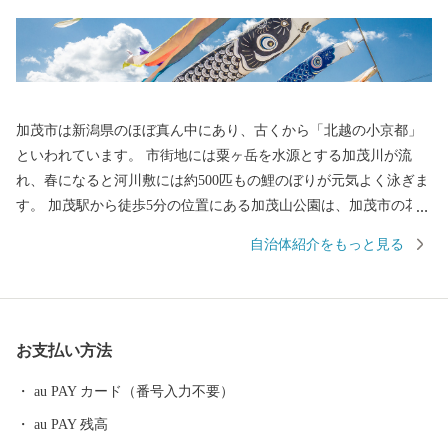
加茂市は新潟県のほぼ真ん中にあり、古くから「北越の小京都」
といわれています。 市街地には粟ヶ岳を水源とする加茂川が流
れ、春になると河川敷には約500匹もの鯉のぼりが元気よく泳ぎま
す。 加茂駅から徒歩5分の位置にある加茂山公園は、加茂市の花
「ユキツバキ」の群生地として知られ、園内の加茂山リス園で
自治体紹介をもっと見る
は、シマリスたちが可愛くかけまわります。 また、木工のまちと
しても知られる加茂市は、日本有数の桐たんすの生産地です。そ
の伝統と優れた品質は大切に受け継がれ、近年は現代のライフス
タイルに調和した製品づくりも行われています。 その他にも、繊
お支払い方法
維や電気器具、機械、金属、皮革製品、食品などの産業が地域を
支え、発展を続けています。
au PAY カード（番号入力不要）
au PAY 残高