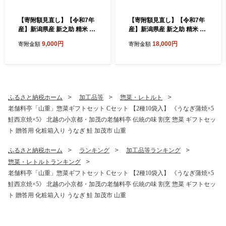
【寄附額見直し】【令和7年
【寄附額見直し】【令和7年
産】新潟県産 新之助 精米 5k
産】新潟県産 新之助 精米 10
g（5kg×1袋）《順次出荷》
kg（5kg×2袋）《順次出荷》
9,000円
18,000円
寄附金額
寄附金額
東京・南青山の料亭で使用さ
東京・南青山の料亭で使用さ
れる極上米 加茂市 加茂ユナ
れる極上米 加茂市 加茂ユナ
イテッド
イテッド
ふるさと納税ホーム
加工品等
惣菜・レトルト
老舗料亭「山重」惣菜ギフトセット Cセット 【2種10袋入】 《うなぎ蒲焼×5
鮭西京焼×5》 北越の小京都・加茂の老舗料亭 伝統の味 割烹 惣菜 ギフトセッ
ト 贈答用 化粧箱入り うなぎ 鮭 加茂市 山重
ふるさと納税ホーム
ランキング
加工品等ランキング
惣菜・レトルトランキング
老舗料亭「山重」惣菜ギフトセット Cセット 【2種10袋入】 《うなぎ蒲焼×5
鮭西京焼×5》 北越の小京都・加茂の老舗料亭 伝統の味 割烹 惣菜 ギフトセッ
ト 贈答用 化粧箱入り うなぎ 鮭 加茂市 山重