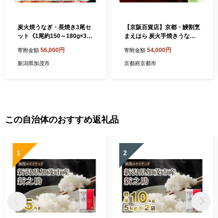
炭火焼うなぎ・長焼き3尾セ
【京阪百貨店】京都・鰻割烹
ット《1尾約150～180g×3、
まえはら 炭火手焼きうなぎ
約25cm、たれ18g×3個、山
蒲焼 120g×3個［ 京都 鰻 割
56,000円
54,000円
寄附金額
寄附金額
椒3袋》 鰻の蒲焼 ウナギ 老
烹 炭火 手焼き 蒲焼 秘伝のた
舗料亭の味 贈答 加茂市 日本
れ付き 人気 おすすめ グルメ
新潟県加茂市
京都府京都市
料理きふね 蒲焼
京料理 ギフト プレゼント 贈
答 お取り寄せ 通販 送料無料
ふるさと納税 ］
この自治体のおすすめ返礼品
1
2