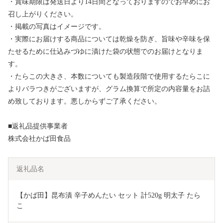
・賞味期限は発送日より14日間となっておりますのでお早めにお
召し上がりください。
・掲載の写真はイメージです。
・実際にお届けする商品については乾燥を防ぎ、旨味や辛味を保
たせるために仕込みづゆに漬けた袋の状態でのお届けとなりま
す。
・たらこの大きさ、本数についても製造段階で使用するたらこに
よりバラつきがございますが、グラム換算で所定の内容量をお詰
め致しております。悪しからずご了承ください。
■返礼品提供事業者
株式会社かば田食品
返礼品名
【かば田】昆布漬 辛子めんたい セット 計520g 明太子 たら
こ