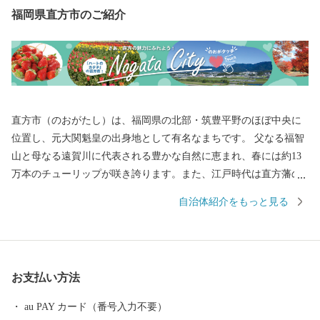
福岡県直方市のご紹介
直方市（のおがたし）は、福岡県の北部・筑豊平野のほぼ中央に
位置し、元大関魁皇の出身地として有名なまちです。 父なる福智
山と母なる遠賀川に代表される豊かな自然に恵まれ、春には約13
万本のチューリップが咲き誇ります。また、江戸時代は直方藩の
城下町として、明治以降は石炭業や鉄工業で筑豊炭田の中心都市
自治体紹介をもっと見る
として栄えるなど、深い歴史も息づいています。 自然と歴史が織
り成す直方市。あなたの温かいご支援を、心よりお待ちしており
ます。 ※令和元年6月以降、総務省によるふるさと納税の見直し
により、直方市内に住所を有する方に対して返礼品の送付はでき
お支払い方法
ません。何卒、ご理解のほどお願い申し上げます。
au PAY カード（番号入力不要）