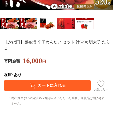
【かば田】昆布漬 辛子めんたい セット 計520g 明太子 たら
こ
16,000
寄附金額
円
在庫: あり
お気に入り
現在お住まいの自治体へ寄附申込いただいた場合、返礼品は贈答され
ません。