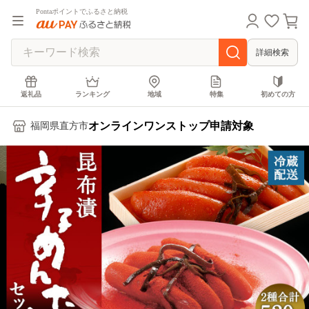
Pontaポイントでふるさと納税
詳細検索
返礼品
ランキング
地域
特集
初めての方
オンラインワンストップ申請対象
福岡県直方市