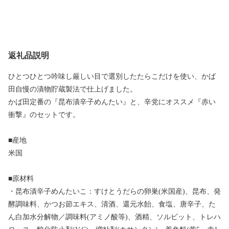
返礼品説明
ひとつひとつ吟味し厳しい目で選別したたらこだけを使い、かば
田自慢の漬物貯蔵製法で仕上げました。
かば田定番の『昆布漬辛子めんたい』と、辛党にオススメ『赤い
衝撃』のセットです。
■産地
米国
■原材料
・昆布漬辛子めんたいこ：すけとうだらの卵巣(米国産)、昆布、発
酵調味料、かつお節エキス、清酒、還元水飴、食塩、唐辛子、た
ん白加水分解物／調味料(アミノ酸等)、酒精、ソルビット、トレハ