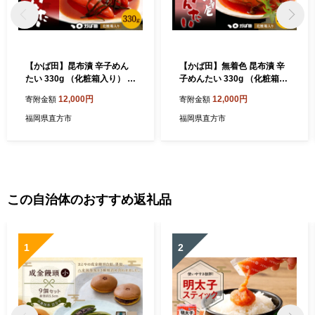
【かば田】昆布漬 辛子めん
【かば田】無着色 昆布漬 辛
たい 330g （化粧箱入り） 明
子めんたい 330g （化粧箱入
太子 たらこ
り） 明太子 たらこ
12,000円
12,000円
寄附金額
寄附金額
福岡県直方市
福岡県直方市
この自治体のおすすめ返礼品
1
2