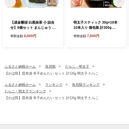
【成金饅頭 白黒抹茶 小 詰合
明太子スティック 30g×10本
せ】9個セット まんじゅう 饅
10本入り 個包装 計300g 無
頭 和菓子 お菓子 福岡県 直方
着色 かねふく スティック 明
8,000円
7,000円
寄附金額
寄附金額
市
太子
ふるさと納税ホーム
魚貝類
たらこ・明太子
【かば田】昆布漬 辛子めんたい セット 計520g 明太子 たらこ
ふるさと納税ホーム
ランキング
魚貝類ランキング
たらこ・明太子ランキング
【かば田】昆布漬 辛子めんたい セット 計520g 明太子 たらこ