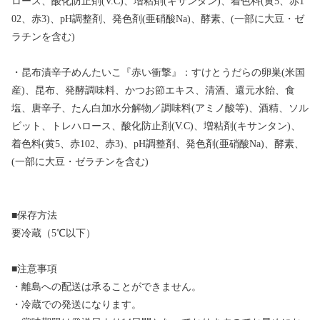
ロース、酸化防止剤(V.C)、増粘剤(キサンタン)、着色料(黄5、赤1
02、赤3)、pH調整剤、発色剤(亜硝酸Na)、酵素、(一部に大豆・ゼ
ラチンを含む)
・昆布漬辛子めんたいこ『赤い衝撃』：すけとうだらの卵巣(米国
産)、昆布、発酵調味料、かつお節エキス、清酒、還元水飴、食
塩、唐辛子、たん白加水分解物／調味料(アミノ酸等)、酒精、ソル
ビット、トレハロース、酸化防止剤(V.C)、増粘剤(キサンタン)、
着色料(黄5、赤102、赤3)、pH調整剤、発色剤(亜硝酸Na)、酵素、
(一部に大豆・ゼラチンを含む)
■保存方法
要冷蔵（5℃以下）
■注意事項
・離島への配送は承ることができません。
・冷蔵での発送になります。