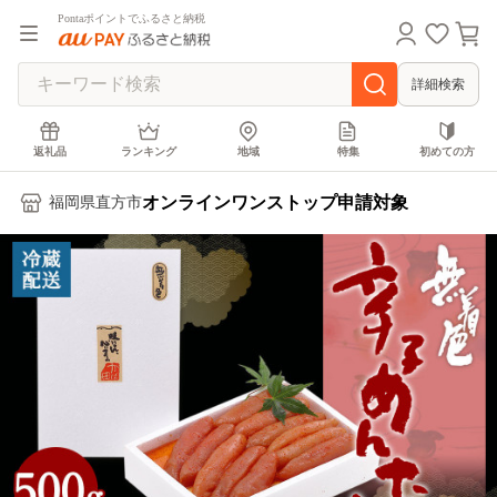
Pontaポイントでふるさと納税
詳細検索
返礼品
ランキング
地域
特集
初めての方
オンラインワンストップ申請対象
福岡県直方市