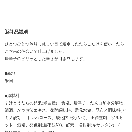
返礼品説明
ひとつひとつ吟味し厳しい目で選別したたらこだけを使い、たら
こ本来の色合いで仕上げました。
唐辛子のピリッとした辛さが引き立ちます。
■産地
米国
■原材料
すけとうだらの卵巣(米国産)、食塩、唐辛子、たん白加水分解物、
清酒、かつお節エキス、発酵調味料、還元水飴、昆布／調味料(ア
ミノ酸等)、トレハロース、酸化防止剤(V.C)、pH調整剤、ソルビ
ット、酒精、発色剤(亜硝酸Na)、酵素、増粘剤(キサンタン)、(一