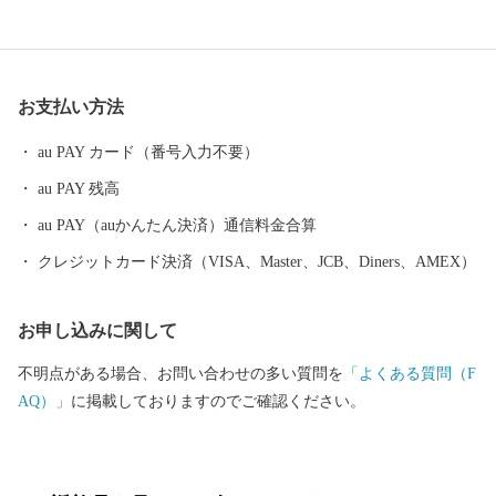
として栄えるなど、深い歴史も息づいています。 自然と歴史が織
り成す直方市。あなたの温かいご支援を、心よりお待ちしており
ます。 ※令和元年6月以降、総務省によるふるさと納税の見直し
により、直方市内に住所を有する方に対して返礼品の送付はでき
お支払い方法
ません。何卒、ご理解のほどお願い申し上げます。
au PAY カード（番号入力不要）
au PAY 残高
au PAY（auかんたん決済）通信料金合算
クレジットカード決済（VISA、Master、JCB、Diners、AMEX）
お申し込みに関して
不明点がある場合、お問い合わせの多い質問を
「よくある質問（F
AQ）」
に掲載しておりますのでご確認ください。