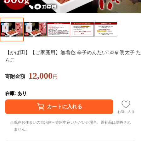
【かば田】【ご家庭用】無着色 辛子めんたい 500g 明太子 た
らこ
12,000
寄附金額
円
在庫: あり
お気に入り
現在お住まいの自治体へ寄附申込いただいた場合、返礼品は贈答され
ません。