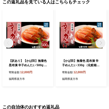
この返礼品を見ている人はこちらもチェック
【訳あり】【かば田】無着色
【かば田】無着色 昆布漬 辛
昆布漬 辛子めんたい 500g 明
子めんたい 330g （化粧箱入
太子 たらこ [ご家庭用 辛子明
り） 明太子 たらこ
12,000円
12,000円
寄附金額
寄附金額
太子 おかず 福岡県]
福岡県直方市
福岡県直方市
この自治体のおすすめ返礼品