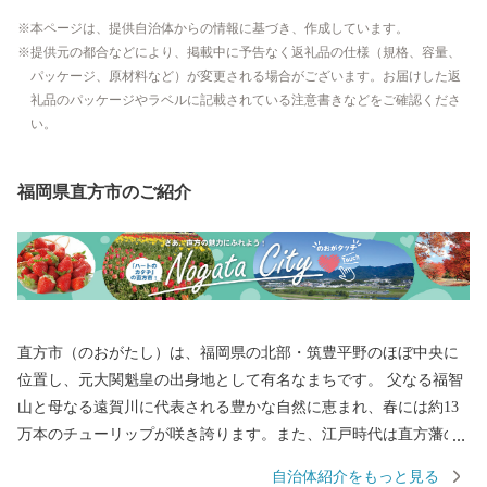
本ページは、提供自治体からの情報に基づき、作成しています。
提供元の都合などにより、掲載中に予告なく返礼品の仕様（規格、容量、
パッケージ、原材料など）が変更される場合がございます。お届けした返
礼品のパッケージやラベルに記載されている注意書きなどをご確認くださ
い。
福岡県直方市のご紹介
直方市（のおがたし）は、福岡県の北部・筑豊平野のほぼ中央に
位置し、元大関魁皇の出身地として有名なまちです。 父なる福智
山と母なる遠賀川に代表される豊かな自然に恵まれ、春には約13
万本のチューリップが咲き誇ります。また、江戸時代は直方藩の
城下町として、明治以降は石炭業や鉄工業で筑豊炭田の中心都市
自治体紹介をもっと見る