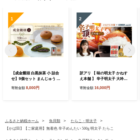
1
2
【成金饅頭 白黒抹茶 小 詰合
訳アリ 【 味の明太子 かねす
せ】9個セット まんじゅう 饅
え本舗 】 辛子明太子 大吟醸
頭 和菓子 お菓子 福岡県 直方
旨口 「 頂 」 大切子 小分け 4
8,000円
16,000円
寄附金額
寄附金額
市
パック 計約1kg 明太子 辛子
めんたいこ たらこ 海鮮 魚介
類 魚介 惣菜 ご飯のお供 おつ
まみ 冷凍
ふるさと納税ホーム
魚貝類
たらこ・明太子
【かば田】【ご家庭用】無着色 辛子めんたい 500g 明太子 たらこ