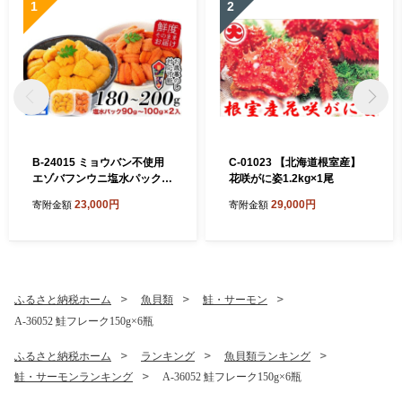
1
2
B-24015 ミョウバン不使用
C-01023 【北海道根室産】
エゾバフンウニ塩水パック9
花咲がに姿1.2kg×1尾
0～100g×2P[11月上旬以降
23,000円
29,000円
寄附金額
寄附金額
発送]
ふるさと納税ホーム
魚貝類
鮭・サーモン
A-36052 鮭フレーク150g×6瓶
ふるさと納税ホーム
ランキング
魚貝類ランキング
鮭・サーモンランキング
A-36052 鮭フレーク150g×6瓶