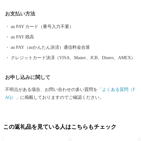
クティビティも人気を呼んでいます。 また、根室市は「北方領土
お支払い方法
返還要求運動原点の地」として、これまで長きに渡り北方四島の
早期返還を願い、市民一丸となって世論の先頭に立ち、運動を展
au PAY カード（番号入力不要）
開しています。 まちの再生・発展のためには解決しなければなら
au PAY 残高
ない課題が非常に山積しています。 すこしづつまちの活性化を目
指し歩みを進めてまいりますので、今後の根室市にご注目くださ
au PAY（auかんたん決済）通信料金合算
い。
クレジットカード決済（VISA、Master、JCB、Diners、AMEX）
お申し込みに関して
不明点がある場合、お問い合わせの多い質問を
「よくある質問（F
AQ）」
に掲載しておりますのでご確認ください。
この返礼品を見ている人はこちらもチェック