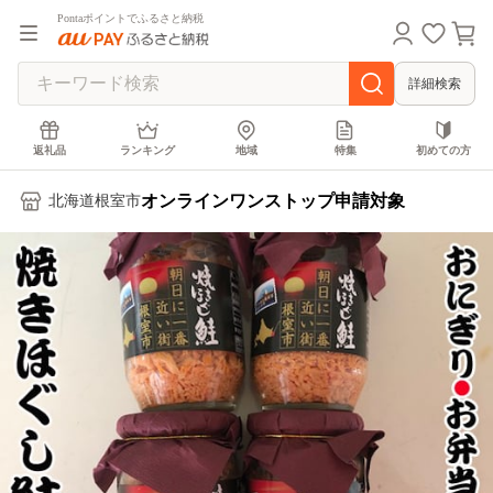
Pontaポイントでふるさと納税
詳細検索
返礼品
ランキング
地域
特集
初めての方
オンラインワンストップ申請対象
北海道根室市