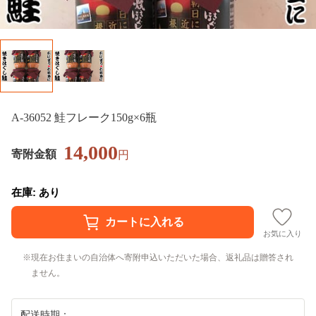
A-36052 鮭フレーク150g×6瓶
14,000
寄附金額
円
在庫: あり
お気に入り
現在お住まいの自治体へ寄附申込いただいた場合、返礼品は贈答され
ません。
配送時期：