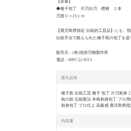
【容量】
◆種子包丁 片刃出刃 樫柄 １本
刃渡り＝21ｃｍ
【鹿児島県指定 伝統的工芸品】にも、
伝統手法で鍛えられた種子島の包丁を是
販売元：(有)池浪刃物製作所
電話：0997-22-0513
返礼品名
種子島 伝統工芸 種子 包丁 片刃刺身 21c
統の技 伝統製法 本格刺身包丁 プロ用
刺身包丁 プロ仕上 高級感 鹿児島県指
内容量