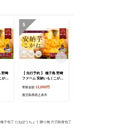
5
6
島 野﨑
【 先行予約 】 種子島 野﨑
【 先行予約 】 種子島 野﨑
こがね )
ファーム 安納いも ( こがね )
ファーム 種子島ゴールド S
656【3
M サイズ 5kg NFN657【3
サイズ 5kg NFN660【300
12,000円
12,000円
寄附金額
寄附金額
00pt】// 安納芋 本場 糖度 熟
pt】// 本場 糖度 熟成期間 G.I
 ブラン
成期間 G.I 保護制度 ブラン
保護制度 ブランド 生いも
鹿児島県西之表市
鹿児島県西之表市
ド 生いも 芋 いも さつまい
芋 いも さつまいも
も
級感 種子包丁 たねぼうちょう 贈り物 片刃刺身包丁