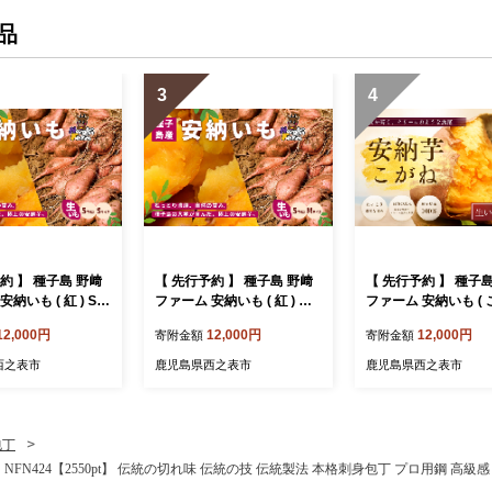
品
3
4
約 】 種子島 野﨑
【 先行予約 】 種子島 野﨑
【 先行予約 】 種子
納いも ( 紅 ) S
ファーム 安納いも ( 紅 ) M
ファーム 安納いも ( 
g NFN654【300
サイズ 5kg NFN655【300
S サイズ 5kg NFN
12,000円
12,000円
12,000円
寄附金額
寄附金額
 本場 糖度 熟成
pt】// 安納芋 本場 糖度 熟成
00pt】// 安納芋 本場 糖度 熟
I 保護制度 ブランド
期間 G.I 保護制度 ブランド
成期間 G.I 保護制度
西之表市
鹿児島県西之表市
鹿児島県西之表市
 いも さつまいも
生いも 芋 いも さつまいも
ド 生いも 芋 いも さつまい
も
包丁
柄 NFN424【2550pt】 伝統の切れ味 伝統の技 伝統製法 本格刺身包丁 プロ用鋼 高