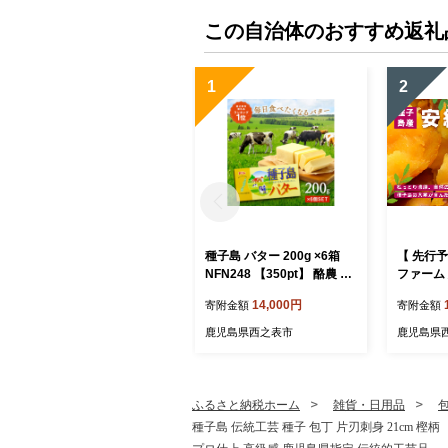
この自治体のおすすめ返礼
1
2
種子島 バター 200g ×6箱
【 先行予
NFN248 【350pt】 酪農 牧
ファーム 安
場 乳牛 3.6牛乳 種子島バタ
サイズ 5k
14,000円
寄附金額
寄附金額
ー 普段使い 生乳 牛乳 風味
pt】// 安納芋
豊か ランキング 人気 お菓
期間 G.
鹿児島県西之表市
鹿児島県
子 素材
生いも 芋
ふるさと納税ホーム
雑貨・日用品
種子島 伝統工芸 種子 包丁 片刃刺身 21cm 樫