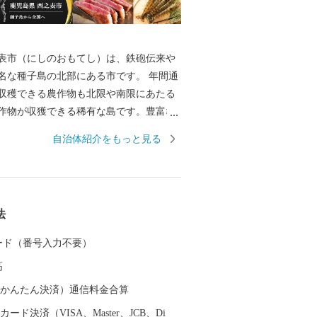
表市（にしのおもてし）は、鉄砲伝来や
名な種子島の北部にある市です。 年間通
収穫できる農作物も北限や南限にあたる
作物が収獲できる稀有な島です。豊富な
ことから戦後も飢餓を経験することがな
自治体紹介をもっと見る
飢えを知らない島」とも呼ばれていま
発で未来を担うロケット打ち上げなど最先
一方で、昔ながらの技術や自然豊かな景
るのも特徴です。 海に囲まれて東西南北
法
が発生していることからサーフィンの聖
名です。また、令和２年には国内初の
 カード（番号入力不要）
しても認定されました。 特産品とし
高
市の安納地区で作られる「安納芋」が有
のお店で見かける機会も多い「安納
（auかんたん決済）通信料金合算
場の安納芋をご堪能ください。 また、現
ード決済（VISA、Master、JCB、Di