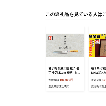
この返礼品を見ている人は
種子島 伝統工芸 種子 包
種子島 伝統
丁 牛刀 21cm 樫柄 NFN
(たねばさみ)
425 【2650pt】 本格的な
黒仕上 セッ
106,000円
10
寄附金額
寄附金額
牛刀 プロ用鋼 高級感 種
FN197【26
子包丁 たねぼうちょう 贈
鹿児島県西之表市
鹿児島県西
り物 万能包丁 両刃仕様
鹿児島県指定 伝統的工芸
品 伝統手法