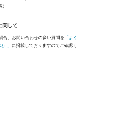
唯一ここでしか行われていない伝統製法
EX）
いる全て手作業の「黒糖」や初の国産ハ
種子鋏（たねばさみ）」、 トビウオやイ
に関して
海産物、全国のブランド牛として市場に
「西之表市生まれの黒毛和牛」など魅力
場合、お問い合わせの多い質問を
「よく
ございます。
Q）」
に掲載しておりますのでご確認く