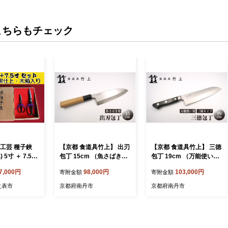
こちらもチェック
工芸 種子鋏
【京都 食道具竹上】 出刃
【京都 食道具竹上】 三徳
 5寸 ＋ 7.5寸
包丁 15cm （魚さばき用
包丁 19cm （万能使い用
ト 木箱入 N
右利き用）食道具竹上 鋼
三層タイプ）食道具竹上
7,000円
98,000円
103,000円
寄附金額
寄附金額
75pt】
鋼包丁 和包丁 日本製 高
鋼 ステンレス 青紙スーパ
級 切れる キッチン用品
ー 鋼包丁 文化包丁 日本
之表市
京都府南丹市
京都府南丹市
キッチン でばぼうちょう
製 高級 切れる キッチン
ナイフ 雑貨 日用品
用品 キッチン さんとくほ
うちょう ぶんかぼうちょ
う ナイフ 雑貨 日用品