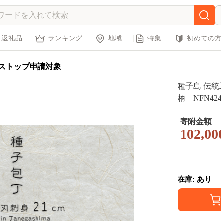
返礼品
ランキング
地域
特集
初めての
ストップ申請対象
種子島 伝統工
柄 NFN42
伝統製法 本
丁 たねぼう
寄附金額
102,00
上 高級感 
在庫: あり