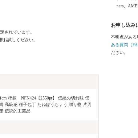
在では日本で
ners、AM
にて作られて
サミである「
お申し込み
カ等の新鮮な
指定されています。
出回っている
不明点がある
非お試しください。
的な特産品が
ある質問（FA
ださい。
m 樫柄　NFN424【2550pt】 伝統の切れ味 伝
鋼 高級感 種子包丁 たねぼうちょう 贈り物 片刃
定 伝統的工芸品