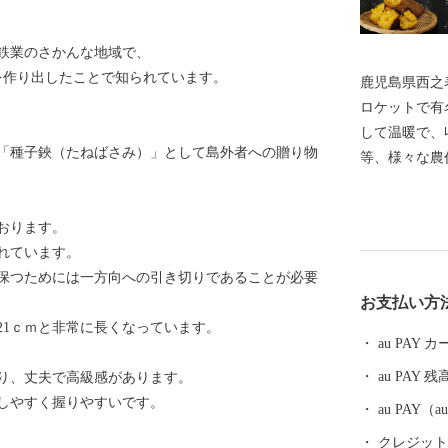
鉄業のさかんな地域で、
を作り出したことで知られています。
鹿児島県西之
ロケットで有
して温暖で、
「種子鋏（たねばさみ）」として島外者への贈り物
等、様々な農
作物が獲れる
く、昔から「
おります。
す。 宇宙開
れています。
端技術がある
保つためには一方向への引き切りであることが必要
色が残ってい
お支払い方
どこかでは波
21ｃｍと非常に長くなっています。
地としても有
au PAY
「ヨガの聖地」と
au PAY 残
り、丈夫で高級感があります。
ては、西之表
しやすく握りやすいです。
名です。全国
au PAY
芋」、ぜひ本
クレジットカ