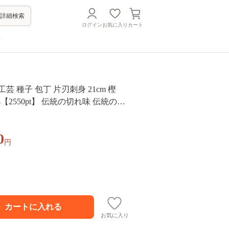
詳細検索
ログイン
お気に入り
カート
方
芸 種子 包丁 片刃刺身 21cm 樫
4【2550pt】 伝統の切れ味 伝統の技
格刺身包丁 プロ用鋼 高級感 種子包
ちょう 贈り物 片刃刺身包丁 プロ仕
0
鹿児島県指定 伝統的工芸品
円
お気に入り