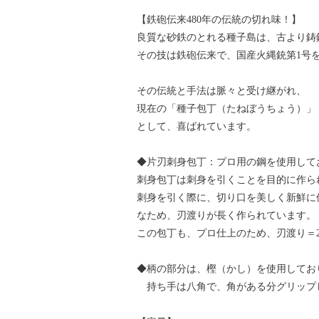
【鉄砲伝来480年の伝統の切れ味！】
良質な砂鉄のとれる種子島は、古より鋳
その技は鉄砲伝来で、国産火縄銃第1号
その伝統と手法は脈々と受け継がれ、
現在の「種子包丁（たねぼうちょう）」
として、喜ばれています。
◆片刃刺身包丁：プロ用の鋼を使用して
刺身包丁は刺身を引くことを目的に作ら
刺身を引く際に、切り口を美しく新鮮に
なため、刃渡りが長く作られています。
この包丁も、プロ仕上のため、刃渡り＝
◆柄の部分は、樫（かし）を使用してお
持ち手は八角で、角がある分グリップ