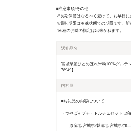
■注意事項/その他
※長期保管はなるべく避けて、お早目に
※賞味期限は冷凍状態での期限です。解
※6種のお味の指定は出来かねます。
返礼品名
宮城県産ひとめぼれ米粉100%グルテン
78949】
内容量
■お礼品の内容について
・つやぱんプチ・ドルチェセット[1箱(
　　原産地:宮城県/製造地:宮城県/加