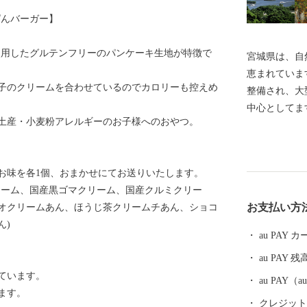
ぱんバーガー】
使用したグルテンフリーのパンケーキ生地が特徴で
宮城県は、自
恵まれていま
子のクリームを合わせているのでカロリーも控えめ
整備され、大
中心としてま
土産・小麦粉アレルギーのお子様へのおやつ。
東日本大震災
とさらなる発
取り組みを推
のお味を各1個、おまかせにてお送りいたします。
ある宮城を築
リーム、国産黒ゴマクリーム、国産クルミクリー
お支払い方
オクリームあん、ほうじ茶クリームチあん、ショコ
ん)
au PAY
au PAY 残
ています。
au PAY
ます。
クレジットカ