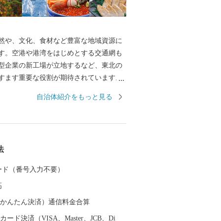
然や、文化、食材など豊富な地域資源に
す。空港や港湾をはじめとする交通網も
型企業の新工場が立地するなど、東北の
すます重要な役割が期待されています。
により甚大な被害を受けましたが、再生
自治体紹介をもっと見る
展につながる「創造的な復興」に向けた
進し、県民の皆さんと力を合わせ、魅力
いてまいります。
法
 カード（番号入力不要）
高
（auかんたん決済）通信料金合算
ード決済（VISA、Master、JCB、Di