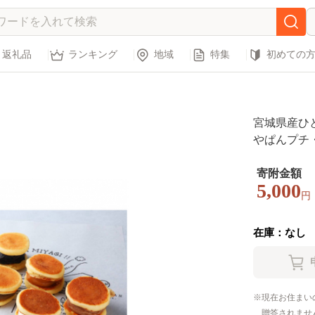
返礼品
ランキング
地域
特集
初めての
宮城県産ひ
やぱんプチ・
寄附金額
5,000
円
在庫：なし
現在お住まい
贈答されませ