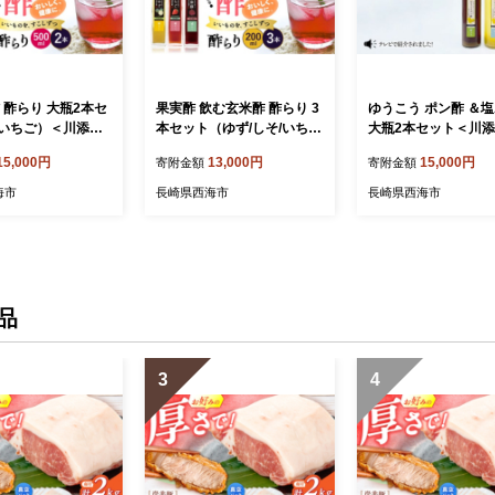
 酢らり 大瓶2本セ
果実酢 飲む玄米酢 酢らり 3
ゆうこう ポン酢 ＆
いちご）＜川添酢
本セット（ゆず/しそ/いち
大瓶2本セット＜川
N060] 長崎県 西海
ご）果実酢 お酢 飲み比べ
[CDN037] 長崎 西海 酢 飲む
15,000円
13,000円
15,000円
寄附金額
寄附金額
む酢 ビネガー 果実
＜川添酢造＞ [CDN001] 長
酢 ビネガー 果実酢 
ス 酢 贈答 ギフト
崎県 西海市 酢 飲む酢 ビネ
調味料 酢 贈答 ギフ
海市
長崎県西海市
長崎県西海市
 フルーツ酢 健康飲
ガー 果実酢 ジュース 酢 贈
ト
ダイエット お酢ド
答 ギフト飲むお酢 フルーツ
疲労回復 おいしい
酢 健康飲料 美容 ダイエッ
酢 果実酢
ト お酢ドリンク 疲労回復
おいしい ギフト お酢 果実
酢
品
3
4