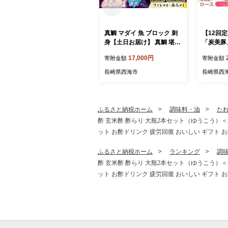
真鯛 マダイ 魚 ブロック 刺
【12回
身【土日お届け】 真鯛 堪能
「炭美豚
5点セット 鯛 タイ ＜大島水
ク2kg 
17,000円
寄附金額
寄附金額
産種苗＞ [CBW005] 長崎 西
宮本畜産
海 新鮮 真鯛 たい タイ 魚 刺
豚 便利 
長崎県西海市
長崎県西
身 sakana ブロック お取り
理 使いや
寄せ魚 鯛 タイ ブロック tai
ンド豚 ポ
刺身 たい 魚 刺身 sashimi
A084]
ブロック 贈答 ギフト 冷蔵
ふるさと納税ホーム
調味料・油
た
美味しい おいしい 海の幸
酢 玄米酢 酢らり 大瓶2本セット（ゆうこう）＜川添
海産物 魚介類 カルパッチョ
ット お酢ドリンク 疲労回復 おいしい ギフト お
鯛の煮つけ 料理 お刺身 タ
イ 真鯛 海鮮
ふるさと納税ホーム
ランキング
調
酢 玄米酢 酢らり 大瓶2本セット（ゆうこう）＜川添
ット お酢ドリンク 疲労回復 おいしい ギフト お