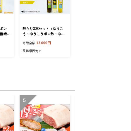
塩ポン
酢らり3本セット（ゆうこ
添酢造＞
う・ゆうこうポン酢・ゆう
こう塩ポン）＜川添酢造＞
13,000円
寄附金額
ポン酢
[CDN040] 長崎 西海 酢 飲む
ト セッ
酢 ビネガー 果実酢 ポン酢
長崎県西海市
調味料 酢 贈答 ギフト セッ
ト
5
6