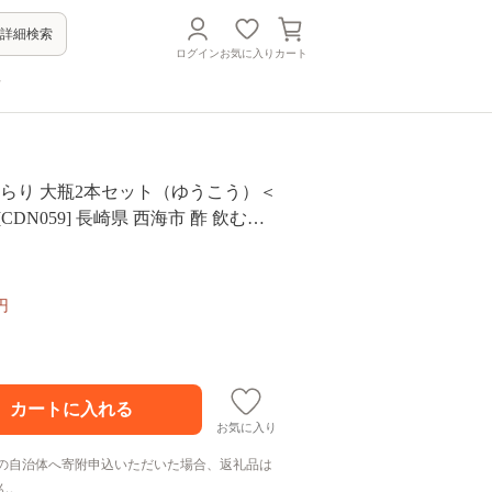
詳細検索
ログイン
お気に入り
カート
方
酢らり 大瓶2本セット（ゆうこう）＜
CDN059] 長崎県 西海市 酢 飲む酢
実酢 ジュース 酢 贈答 ギフト飲むお
酢 健康飲料 美容 ダイエット お酢ド
回復 おいしい ギフト お酢 果実酢
円
お気に入り
の自治体へ寄附申込いただいた場合、返礼品は
ん。