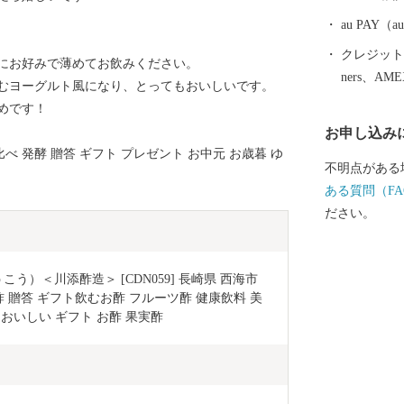
くとろける美
た旨みたっぷ
au PAY
名です。
クレジットカ
倍にお好みで薄めてお飲みください。
ners、AM
飲むヨーグルト風になり、とってもおいしいです。
めです！
お申し込み
比べ 発酵 贈答 ギフト プレゼント お中元 お歳暮 ゆ
不明点がある
ある質問（FA
ださい。
う）＜川添酢造＞ [CDN059] 長崎県 西海市 
酢 贈答 ギフト飲むお酢 フルーツ酢 健康飲料 美
 おいしい ギフト お酢 果実酢