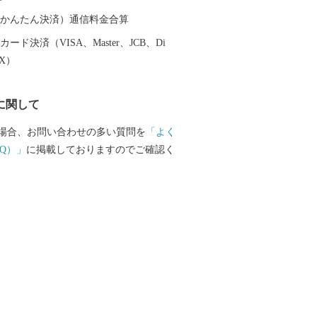
味しさの「原口みかん」や大村湾で育っ
りの「うず潮カキ」や「伊勢海老」が有
（auかんたん決済）通信料金合算
ード決済（VISA、Master、JCB、Di
EX）
に関して
場合、お問い合わせの多い質問を
「よく
Q）」
に掲載しておりますのでご確認く