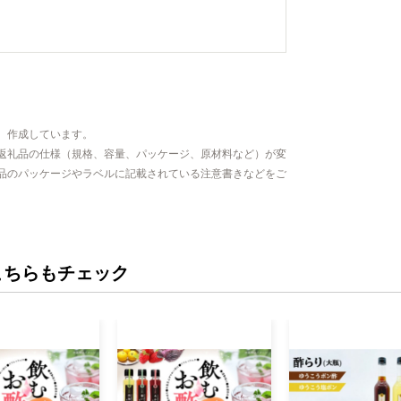
、作成しています。
返礼品の仕様（規格、容量、パッケージ、原材料など）が変
品のパッケージやラベルに記載されている注意書きなどをご
こちらもチェック