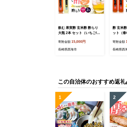
飲む 果実酢 玄米酢 酢らり
酢 玄米酢
大瓶 2本 セット（いちご/ゆ
ット（春
うこう）＜川添酢造＞ [CD
造＞ [CD
15,000円
寄附金額
寄附金額
N034] 長崎県 西海市 酢 飲
市 酢 飲
む酢 ビネガー 果実酢 ジュ
酢 ジュー
長崎県西海市
長崎県西
ース 酢 贈答 ギフト飲むお
飲むお酢
酢 フルーツ酢 健康飲料 美
料 美容 
容 ダイエット お酢ドリンク
リンク 
疲労回復 おいしい ギフト
ギフト お
お酢 果実酢
この自治体のおすすめ返礼
1
2