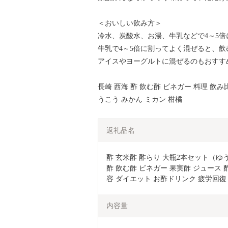
＜おいしい飲み方＞
冷水、炭酸水、お湯、牛乳などで4～5
牛乳で4～5倍に割ってよく混ぜると、
アイスやヨーグルトに混ぜるのもおすす
長崎 西海 酢 飲む酢 ビネガー 料理 飲み
うこう みかん ミカン 柑橘
返礼品名
酢 玄米酢 酢らり 大瓶2本セット（ゆうこ
酢 飲む酢 ビネガー 果実酢 ジュース 
容 ダイエット お酢ドリンク 疲労回復
内容量