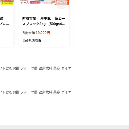
市産
西海市産 「炭美豚」 豚ロー
【12回定期便】西海市産
ブロッ
スブロック2kg （500g×4パ
「炭美豚」 豚ロースブロッ
ック）＜
ック）＜宮本畜産＞ 豚肉 と
ク1kg （500g×2パック）＜
19,000円
128,000円
寄附金額
寄附金額
んかつ用
んかつ用 豚 便利 ロース 冷
宮本畜産＞ 豚肉 とんかつ用
国産 料
凍 国産 料理 使いやすい 甘
豚 便利 ロース 冷凍 国産 料
長崎県西海市
長崎県西海市
塊 ブラ
い 塊 ブランド豚 ポーク 長
理 使いやすい 甘い 塊 ブラ
海 [CF
崎 西海 [CFA081]
ンド豚 ポーク 長崎 西海 [CF
A080]
 ギフト飲むお酢 フルーツ酢 健康飲料 美容 ダイエ
 ギフト飲むお酢 フルーツ酢 健康飲料 美容 ダイエ