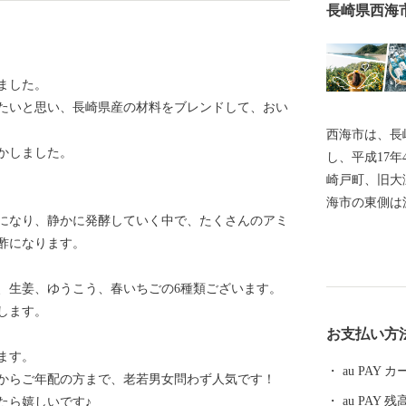
長崎県西海
ました。
たいと思い、長崎県産の材料をブレンドして、おい
西海市は、長
かしました。
し、平成17
崎戸町、旧大
海市の東側は
になり、静かに発酵していく中で、たくさんのアミ
に面し、崎戸
酢になります。
島々を有して
立公園、西彼
、生姜、ゆうこう、春いちごの6種類ございます。
区域があり、
します。
し、気候も温
お支払い方
山の幸がたく
ます。
根」、「伊勢
au PAY
からご年配の方まで、老若男女問わず人気です！
キ」など、四
au PAY 残
たら嬉しいです♪