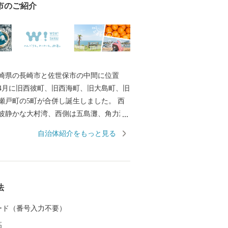
市のご紹介
崎県の長崎市と佐世保市の中間に位置
年4月に旧西彼町、旧西海町、旧大島町、旧
瀬戸町の5町が合併し誕生しました。 西
波静かな大村湾、西側は五島灘、角力灘
町の江島、平島、大瀬戸町の松島などの
自治体紹介をもっと見る
います。 また、西海国立公園、大村湾県
杵半島県立公園の３つの自然公園の指定
美しい海岸線など優れた自然景観を有
暖です。 豊かな自然のおかげで海の幸や
法
さんあり、「みかん」や「ゆで干し大
海老」や「ゑべすタコ」、「うず潮カ
 カード（番号入力不要）
季折々の旬の食材に恵まれています。甘
高