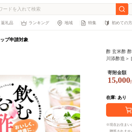
返礼品
ランキング
地域
特集
初めての
ップ申請対象
酢 玄米酢 
川添酢造＞ [
ビネガー 果
酢 フルーツ
寄附金額
15,000
リンク 疲労
在庫: あり
現在お住まい
贈答されませ