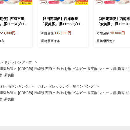
定期便】西海市産
【6回定期便】西海市産
【3回定期便】西海
」 豚ロースブロッ
「炭美豚」 豚ロースブロッ
「炭美豚」 豚ロース
（500g×4パック）＜
ク2kg （500g×4パック）＜
ク2kg （500g×4パ
223,000円
112,000円
56,000円
寄附金額
寄附金額
＞ 豚肉 とんかつ用
宮本畜産＞ 豚肉 とんかつ用
宮本畜産＞ 豚肉 と
ロース 冷凍 国産 料
豚 便利 ロース 冷凍 国産 料
豚 便利 ロース 冷凍 
海市
長崎県西海市
長崎県西海市
すい 甘い 塊 ブラ
理 使いやすい 甘い 塊 ブラ
理 使いやすい 甘い 
ーク 長崎 西海 [CF
ンド豚 ポーク 長崎 西海 [CF
ンド豚 ポーク 長崎 西
A083]
A082]
れ・ドレッシング・酢
酢造＞ [CDN059] 長崎県 西海市 酢 飲む酢 ビネガー 果実酢 ジュース 酢 贈答
酢 果実酢
味料・油ランキング
たれ・ドレッシング・酢ランキング
酢造＞ [CDN059] 長崎県 西海市 酢 飲む酢 ビネガー 果実酢 ジュース 酢 贈答
酢 果実酢