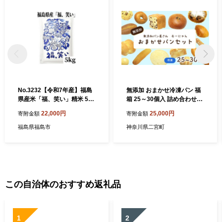
No.3232【令和7年産】福島
無添加 おまかせ冷凍パン 福
県産米「福、笑い」精米 5kg
箱 25～30個入 詰め合わせセ
1袋
ット ／ パン お楽しみ おまか
22,000円
25,000円
寄附金額
寄附金額
せ セット 冷凍 詰め合わせ 食
べ比べ 福箱 無添加 添加物不
福島県福島市
神奈川県二宮町
使用 朝食 朝ごはん おすすめ
菓子パン 総菜パン No.060
この自治体のおすすめ返礼品
1
2