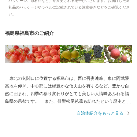
パッケージ、原材料など）が変更される場合がございます。お届けした返
礼品のパッケージやラベルに記載されている注意書きなどをご確認くださ
い。
福島県福島市のご紹介
東北の玄関口に位置する福島市は、西に吾妻連峰、東に阿武隈
高地を仰ぎ、中心部には緑豊かな信夫山を有するなど、豊かな自
然に囲まれ、四季の移り変わりがとても美しい人情味あふれる福
島県の県都です。 また、俳聖松尾芭蕉も訪れたという歴史と伝
統に培われた「飯坂温泉」をはじめ、こけしと水芭蕉の里「土湯
自治体紹介をもっと見る
温泉」や奥州三高湯の一つに数えられる温泉郷「高湯温泉」とい
ったそれぞれに特色のある温泉地を有しているほか、初夏のサク
ランボにはじまり、夏のモモ、秋のナシやブドウ、初冬のリンゴ