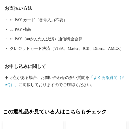
など、一年中くだものの絶えない「くだものの宝石箱」として全
お支払い方法
国の皆様に親しまれております。
au PAY カード（番号入力不要）
au PAY 残高
au PAY（auかんたん決済）通信料金合算
クレジットカード決済（VISA、Master、JCB、Diners、AMEX）
お申し込みに関して
不明点がある場合、お問い合わせの多い質問を
「よくある質問（F
AQ）」
に掲載しておりますのでご確認ください。
この返礼品を見ている人はこちらもチェック