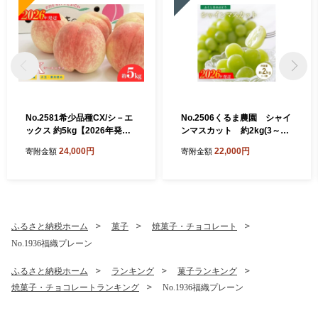
No.2581希少品種CX/シ－エ
No.2506くるま農園 シャイ
ックス 約5kg【2026年発
ンマスカット 約2kg(3～5
送 先行予約】
房)【2026年発送 先行予
24,000円
22,000円
寄附金額
寄附金額
約】
ふるさと納税ホーム
菓子
焼菓子・チョコレート
No.1936福織プレーン
ふるさと納税ホーム
ランキング
菓子ランキング
焼菓子・チョコレートランキング
No.1936福織プレーン