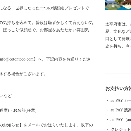
になる、世界にたった一つの似顔絵プレゼントで
の気持ちを込めて。普段は恥ずかしくて言えない気
太宰府市は、
。ほっこり似顔絵で、お部屋をあたたかい雰囲気
易、文化など
口として発展
史を持ち、今
水城跡、観世
@cotontoco.com】へ、下記内容をお送りくださ
や名所が存在
人公や菅原道
絡する場合がございます。
のグルメやス
府の魅力を融
お支払い方
まう人も訪れ
祝いなど
すめています
au PAY
ます。
au PAY 残
程度)・お名前(任意)
au PAY
のお知らせ】をメールでお送りいたします。以下の
クレジットカ