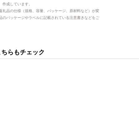
、作成しています。
返礼品の仕様（規格、容量、パッケージ、原材料など）が変
品のパッケージやラベルに記載されている注意書きなどをご
こちらもチェック