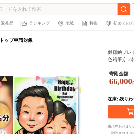
返礼品
ランキング
地域
特集
初めての
トップ申請対象
似顔絵プレ
色鉛筆)】2
寄附金額
66,000
在庫: 残り
現在お住まい
贈答されませ