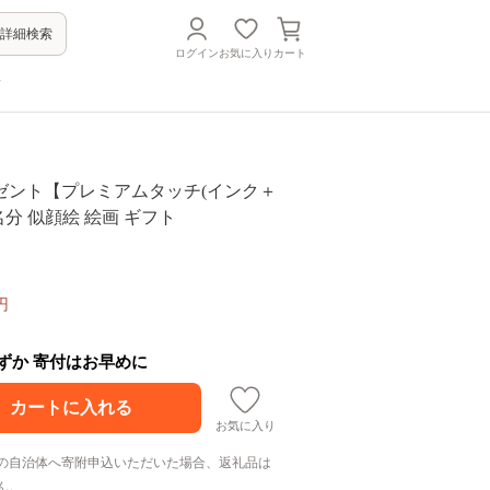
詳細検索
ログイン
お気に入り
カート
方
ゼント【プレミアムタッチ(インク＋
名分 似顔絵 絵画 ギフト
円
わずか 寄付はお早めに
お気に入り
の自治体へ寄附申込いただいた場合、返礼品は
ん。