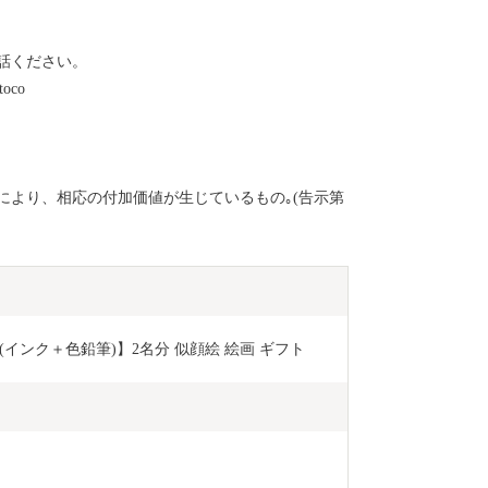
話ください。
oco
により、相応の付加価値が生じているもの｡(告示第
インク＋色鉛筆)】2名分 似顔絵 絵画 ギフト