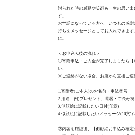
贈られた時の感動や笑顔も一生の思い出
す。
お世話になっている方へ、いつもの感謝
持ちをメッセージとしてお入れできます
に。
＜お申込み後の流れ＞
①寄附申込・ご入金が完了しましたら【info
い。
※ご連絡がない場合、お店から直接ご連
1.寄附者(ご本人)のお名前・申込番号
2.用途 例)プレゼント、還暦・ご長寿
3.似顔絵に記載したい日付(任意)
4.似顔絵に記載したいメッセージ(10文字
②内容を確認後、【似顔絵お申込み確定