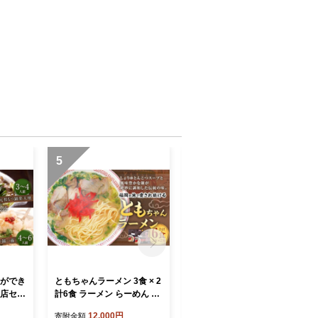
5
6
列ができ
ともちゃんラーメン 3食 × 2
リンゴアメ プレーン ・ ホ
3店セッ
計6食 ラーメン らーめん 拉
ワイトチョコ 各3個 セット
つ鍋楽天
麺 しょうゆとんこつ 醤油豚
計6個 りんご飴 リンゴ飴 林
12,000円
17,000円
寄附金額
寄附金額