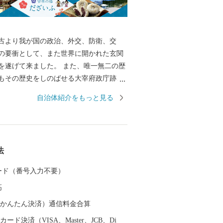
古より我が国の政治、外交、防衛、交
の要衝として、また世界に開かれた玄関
を遂げて来ました。 また、唯一無二の歴
もその歴史をしのばせる大宰府政庁跡、
音寺、太宰府天満宮などの数多くの史跡
自治体紹介をもっと見る
する誇り高き国際観光都市です。 大伴旅
真公に代表される古からの大宰府と最新
イーツ、子どもの居場所など現代の太宰
合させた「令和の都だざいふ」として住
法
る人もともに慶び合えるまちづくりをす
。 皆さまの応援をよろしくお願いいたし
 カード（番号入力不要）
高
（auかんたん決済）通信料金合算
ード決済（VISA、Master、JCB、Di