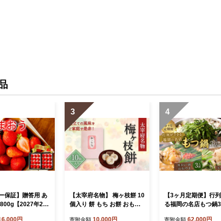
品
3
4
ー保証】贈答用 あ
【太宰府名物】 梅ヶ枝餅 10
【3ヶ月定期便】行
800g【2027年2月
個入り 餅 もち お餅 おもち
る福岡の名店もつ鍋
027年4月上旬発送
餡子 あんこ 焼餅 焼き餅 お
ト 3～6人前 元祖も
16,000円
10,000円
62,000円
寄附金額
寄附金額