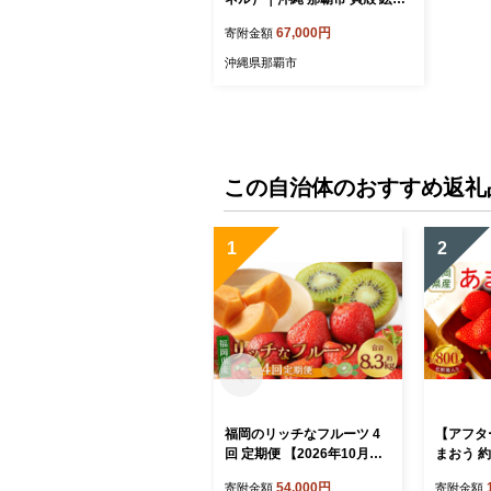
アート ペット 沖縄 似顔絵 雑貨
67,000円
寄附金額
日用品 人気
沖縄県那覇市
この自治体のおすすめ返礼
1
2
福岡のリッチなフルーツ 4
【アフタ
回 定期便 【2026年10月下
まおう 約
旬～2027年1月下旬発送予
上旬～2
54,000円
寄附金額
寄附金額