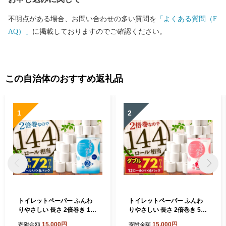
不明点がある場合、お問い合わせの多い質問を
「よくある質問（F
AQ）」
に掲載しておりますのでご確認ください。
この自治体のおすすめ返礼品
1
2
トイレットペーパー ふんわ
トイレットペーパー ふんわ
りやさしい 長さ 2倍巻き 100
りやさしい 長さ 2倍巻き 50
ｍ シングル 計72個 日本製
ｍ ダブル 計72個 日本製 防
15,000円
15,000円
寄附金額
寄附金額