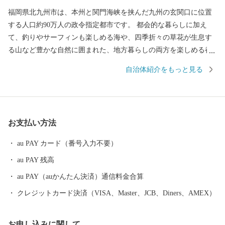
福岡県北九州市は、本州と関門海峡を挟んだ九州の玄関口に位置
する人口約90万人の政令指定都市です。 都会的な暮らしに加え
て、釣りやサーフィンも楽しめる海や、四季折々の草花が生息す
る山など豊かな自然に囲まれた、地方暮らしの両方を楽しめる都
市です。 関門海峡ふぐ刺身・シャボン玉石けん・肉うどん・辛子
自治体紹介をもっと見る
明太子など本市ならではの返礼品に加え、黒毛和牛・ウナギ・カ
ニなど全国的に人気の返礼品も豊富に揃えています。 ふるさと納
税を通じて、ぜひ北九州市の魅力をご体感ください！
お支払い方法
au PAY カード（番号入力不要）
au PAY 残高
au PAY（auかんたん決済）通信料金合算
クレジットカード決済（VISA、Master、JCB、Diners、AMEX）
お申し込みに関して