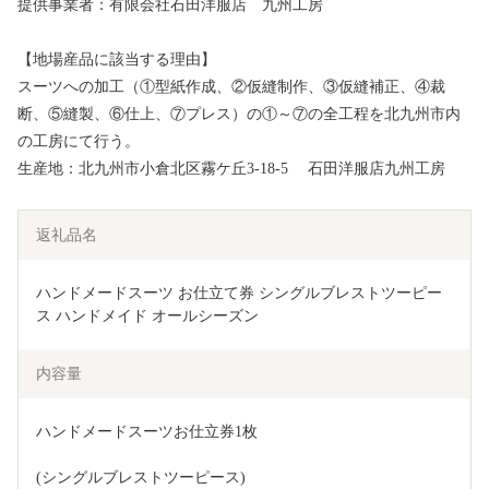
提供事業者：有限会社石田洋服店 九州工房
【地場産品に該当する理由】
スーツへの加工（①型紙作成、②仮縫制作、③仮縫補正、④裁
断、⑤縫製、⑥仕上、⑦プレス）の①～⑦の全工程を北九州市内
の工房にて行う。
生産地：北九州市小倉北区霧ケ丘3-18-5 石田洋服店九州工房
返礼品名
ハンドメードスーツ お仕立て券 シングルブレストツーピー
ス ハンドメイド オールシーズン
内容量
ハンドメードスーツお仕立券1枚
(シングルブレストツーピース)