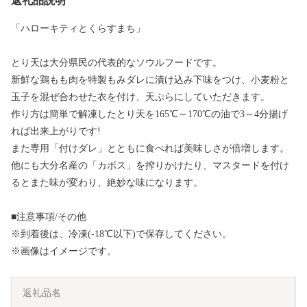
返礼品説明
「ハローキティとくらすまち」
とり天は大分県民の代表的なソウルフードです。
新鮮な鶏もも肉を特製もみダレに漬け込み下味をつけ、小麦粉と
玉子を混ぜ合わせた衣を付け、天ぷらにしていただきます。
作り方は簡単で解凍したとり天を165℃～170℃の油で3～4分揚げ
れば出来上がりです!
また専用「付けダレ」とともに食べれば美味しさが倍増します。
他にも大分名産の「カボス」を搾りかけたり、マスタードを付け
るとまた味が変わり、絶妙な味になります。
■注意事項/その他
※到着後は、冷凍(-18℃以下)で保存してください。
※画像はイメージです。
返礼品名