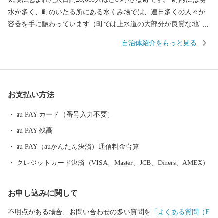
水が多く、町のいたる所にある水くみ場では、連日多くの人々が
容器を手に賑わっています（町では上水道の大部分が良質な地下
水で賄われています）。 湧水は地上に限らず、海底からも湧き出
自治体紹介をもっと見る
しており、真清水と海水が混ざる海域では、町の特産品である高
級魚「城下かれい」が育まれています。 このように、素晴らしい
環境に恵まれた日出町では、大分むぎ焼酎「二階堂」をはじめ、
豊後牛やブランド豚肉、城下かれいに代表される豊富な海産物な
お支払い方法
ど、町の魅力がつまったお礼の品をご用意しています。 【ご寄附
にあたっての注意事項】 ・お礼品は、送付者名に、お礼品受発注
au PAY カード（番号入力不要）
業務委託事業者である「株式会社さとふる」と表記して送付いた
au PAY 残高
します。 （送付者名の変更は承っておりません） ・寄附者住所と
お礼品送付先住所が異なる場合、送付先でお品を受け取る方に対
au PAY（auかんたん決済）通信料金合算
し、お礼品が届くことを必ず事前にご連絡ください。 （「寄附し
クレジットカード決済（VISA、Master、JCB、Diners、AMEX）
た覚えがないのにお礼品が送られてきた」とのお問い合わせがし
ばしば寄せられております） ・お礼品によっては、発送までにお
お申し込みに関して
時間を頂戴するものがございます。 ・日出町にお住まいの方から
のご寄附に対しては、お礼品の送付をいたしておりません。 【ワ
不明点がある場合、お問い合わせの多い質問を
「よくある質問（F