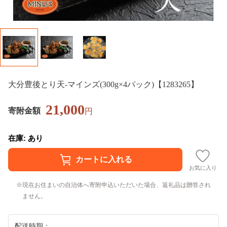
大分豊後とり天-マインズ(300g×4パック)【1283265】
21,000
寄附金額
円
在庫: あり
お気に入り
現在お住まいの自治体へ寄附申込いただいた場合、返礼品は贈答され
ません。
配送時期：