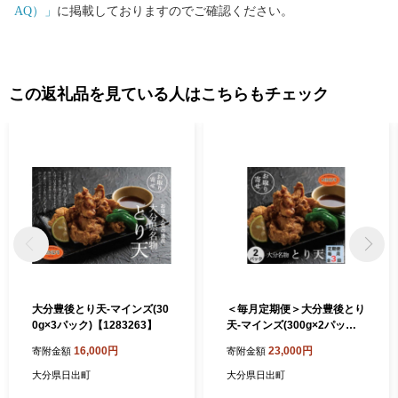
ンストップ特例申請書送付先】 〒541-8790 大阪府大阪市中央区南
AQ）」
に掲載しておりますのでご確認ください。
本町１の６の２０ コーユービジネス内 44341 大分県日出町 ふ
るさと納税 ワンストップ特例申請書類受付係 HELLO KITTY ©1
976, 2020 SANRIO CO.,LTD.APPROVAL NO.L611294
この返礼品を見ている人はこちらもチェック
大分豊後とり天-マインズ(30
＜毎月定期便＞大分豊後とり
0g×3パック)【1283263】
天-マインズ(300g×2パック)
全3回【4064211】
16,000円
23,000円
寄附金額
寄附金額
大分県日出町
大分県日出町