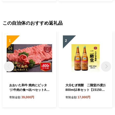
この自治体のおすすめ返礼品
1
2
おおいた和牛 焼肉にピッタ
大分むぎ焼酎 二階堂25度(1
リ!牛肉の食べ比べセットA
800ml)2本セット【151504
(上カルビ&上ロース)(合計60
3】
39,000円
17,000円
寄附金額
寄附金額
0g)3～4人前_お肉 黒毛和牛
和牛 肉 焼き肉 バーベキュー
BBQ ギフト プレゼント カル
ビ ロース【1089358】