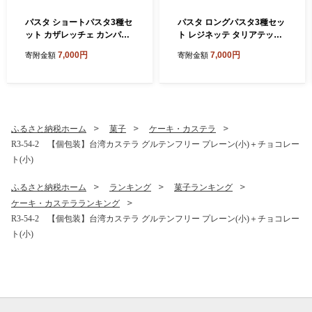
パスタ ショートパスタ3種セ
パスタ ロングパスタ3種セッ
ット カザレッチェ カンパネ
ト レジネッテ タリアテッレ
ッレ リガトーニ｜生パスタ
ビーゴリ｜生パスタ パスタ
7,000円
7,000円
寄附金額
寄附金額
パスタ コナリエ 簡単 本格 シ
コナリエ 簡単 本格 ロングパ
ョートパスタ カザレッチェ
スタ レジネッテ タリアテッ
カンパネッレ リガトーニ 小
レ ビーゴリ 小麦 珍しい めず
麦 珍しい めずらしい おいし
らしい おいしい 楽しい おう
い 楽しい おうちごはん 簡単
ちごはん 簡単ご飯 コナリエ
ご飯 コナリエ 群馬県 前橋市
群馬県 前橋市
ふるさと納税ホーム
菓子
ケーキ・カステラ
R3-54-2 【個包装】台湾カステラ グルテンフリー プレーン(小)＋チョコレー
ト(小)
ふるさと納税ホーム
ランキング
菓子ランキング
ケーキ・カステラランキング
R3-54-2 【個包装】台湾カステラ グルテンフリー プレーン(小)＋チョコレー
ト(小)