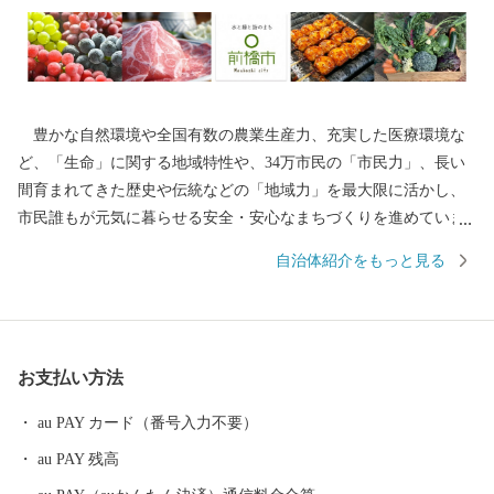
豊かな自然環境や全国有数の農業生産力、充実した医療環境な
ど、「生命」に関する地域特性や、34万市民の「市民力」、長い
間育まれてきた歴史や伝統などの「地域力」を最大限に活かし、
市民誰もが元気に暮らせる安全・安心なまちづくりを進めていま
す。 ふるさと納税制度の実施にあたっては、全国の賛同者とと
自治体紹介をもっと見る
もに事業を推進したい13のプロジェクトコース と市長一任コース
の計14通りの使い道を掲載させていただき、多様な本市の特産品
や体験サービスを返礼品としてご用意させていただいておりま
す。 前橋市出身の皆様、全国にお住まいの皆様には、「前橋」
お支払い方法
づくりにご協力いただくとともに、本市在住の皆様におかれて
も、市外でご活躍されている多くの方々に、前橋市への「ふるさ
au PAY カード（番号入力不要）
と納税」についてご案内いただきますよう、お願い申し上げま
au PAY 残高
す。 全国の皆様からの温かい応援を心からお待ちしています。