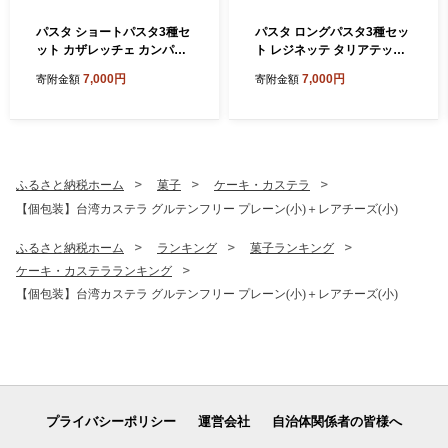
パスタ ショートパスタ3種セ
パスタ ロングパスタ3種セッ
ット カザレッチェ カンパネ
ト レジネッテ タリアテッレ
ッレ リガトーニ｜生パスタ
ビーゴリ｜生パスタ パスタ
7,000円
7,000円
寄附金額
寄附金額
パスタ コナリエ 簡単 本格 シ
コナリエ 簡単 本格 ロングパ
ョートパスタ カザレッチェ
スタ レジネッテ タリアテッ
カンパネッレ リガトーニ 小
レ ビーゴリ 小麦 珍しい めず
麦 珍しい めずらしい おいし
らしい おいしい 楽しい おう
い 楽しい おうちごはん 簡単
ちごはん 簡単ご飯 コナリエ
ご飯 コナリエ 群馬県 前橋市
群馬県 前橋市
ふるさと納税ホーム
菓子
ケーキ・カステラ
【個包装】台湾カステラ グルテンフリー プレーン(小)＋レアチーズ(小)
ふるさと納税ホーム
ランキング
菓子ランキング
ケーキ・カステラランキング
【個包装】台湾カステラ グルテンフリー プレーン(小)＋レアチーズ(小)
プライバシーポリシー
運営会社
自治体関係者の皆様へ