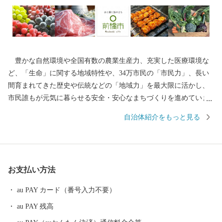
豊かな自然環境や全国有数の農業生産力、充実した医療環境な
ど、「生命」に関する地域特性や、34万市民の「市民力」、長い
間育まれてきた歴史や伝統などの「地域力」を最大限に活かし、
市民誰もが元気に暮らせる安全・安心なまちづくりを進めていま
す。 ふるさと納税制度の実施にあたっては、全国の賛同者とと
自治体紹介をもっと見る
もに事業を推進したい13のプロジェクトコース と市長一任コース
の計14通りの使い道を掲載させていただき、多様な本市の特産品
や体験サービスを返礼品としてご用意させていただいておりま
す。 前橋市出身の皆様、全国にお住まいの皆様には、「前橋」
お支払い方法
づくりにご協力いただくとともに、本市在住の皆様におかれて
も、市外でご活躍されている多くの方々に、前橋市への「ふるさ
au PAY カード（番号入力不要）
と納税」についてご案内いただきますよう、お願い申し上げま
au PAY 残高
す。 全国の皆様からの温かい応援を心からお待ちしています。