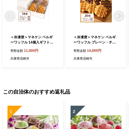
＜冷凍便＞マネケン ベルギ
＜冷凍便＞マネケン ベルギ
ーワッフル 14個入ギフトセ
ーワッフル プレーン・チョ
ット (TFRB-PChM14G)【12
コレートセット20個入り(TF
11,000円
14,000円
寄附金額
寄附金額
62166】
RB-PCh20)【1244799】
兵庫県尼崎市
兵庫県尼崎市
この自治体のおすすめ返礼品
1
2