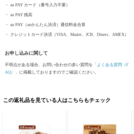
の丸エリアにあたる尼崎城址公園内に本丸の一部である 天守が整
au PAY カード（番号入力不要）
備されることとなり、 平成31年3月、400年の時を越えてついに尼
au PAY 残高
崎城が蘇りました。
au PAY（auかんたん決済）通信料金合算
クレジットカード決済（VISA、Master、JCB、Diners、AMEX）
お申し込みに関して
不明点がある場合、お問い合わせの多い質問を
「よくある質問（F
AQ）」
に掲載しておりますのでご確認ください。
この返礼品を見ている人はこちらもチェック