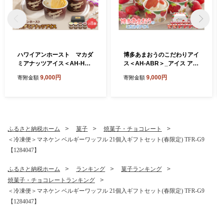
ハワイアンホースト マカダ
博多あまおうのこだわりアイ
ミアナッツアイス＜AH-HS
ス＜AH-ABR＞_アイス アイ
＞_アイス アイスクリーム ス
スクリーム スイーツ デザー
9,000円
9,000円
寄附金額
寄附金額
イーツ デザート マカダミア
ト 苺 いちご イチゴ あまおう
詰め合わせ ギフト 贈り物 ミ
ギフト 贈り物 手作業 詰め合
ルクチョコ ホワイトチョコ
わせ バニラ ショコラ クリー
ストロベリー マンゴー ピス
ムチーズ シャーベット ふる
タチオ ふるさと納税【1528
さと納税【1525215】
629】
ふるさと納税ホーム
菓子
焼菓子・チョコレート
＜冷凍便＞マネケン ベルギーワッフル 21個入ギフトセット(春限定) TFR-G9
【1284047】
ふるさと納税ホーム
ランキング
菓子ランキング
焼菓子・チョコレートランキング
＜冷凍便＞マネケン ベルギーワッフル 21個入ギフトセット(春限定) TFR-G9
【1284047】