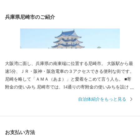
兵庫県尼崎市のご紹介
大阪湾に面し、兵庫県の南東端に位置する尼崎市。 大阪駅から最
速5分、ＪＲ・阪神・阪急電車の３アクセスできる便利な街です。
尼崎を略して「ＡＭＡ（あま）」と愛着をこめて言う人も。 ■寄
附金の使いみち 尼崎市では、14通りの寄附金の使いみちを設けて
おり、 尼崎城の整備等に活用する基金のほか、 全国でも珍しい、
自治体紹介をもっと見る
犬・猫の殺処分ゼロを目指すなどの動物愛護に関する 基金などが
あります。 ■蘇る、尼崎城 1618年に戸田氏鉄によって、 三重の
堀、四層の天守を持つ尼崎城が築かれました。 敷地は甲子園球場
の約3.5倍もの大きさがあったようです。 明治の廃城令により、今
お支払い方法
はその姿を見ることはできなくなりましたが、 当時の尼崎城西三