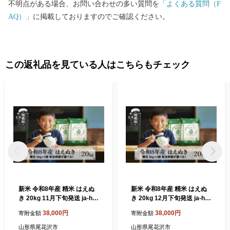
不明点がある場合、お問い合わせの多い質問を
「よくある質問（F
AQ）」
に掲載しておりますのでご確認ください。
この返礼品を見ている人はこちらもチェック
新米 令和8年産 精米 はえぬ
新米 令和8年産 精米 はえぬ
き 20kg 11月下旬発送 ja-ha
き 20kg 12月下旬発送 ja-ha
sxb20-11s
sxb20-12s
38,000円
38,000円
寄附金額
寄附金額
山形県尾花沢市
山形県尾花沢市