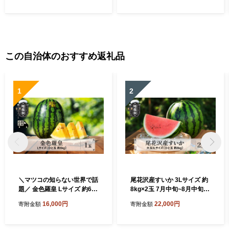
この自治体のおすすめ返礼品
1
2
＼マツコの知らない世界で話
尾花沢産すいか 3Lサイズ 約
題／ 金色羅皇 Lサイズ 約6kg
8kg×2玉 7月中旬~8月中旬頃
×1玉 7月下旬～8月上旬頃発
発送 令和8年産 2026年産 す
16,000円
22,000円
寄附金額
寄附金額
送 令和8年産 2026年産 こん
いか スイカ 西瓜 フルーツ 果
じきらおう 尾花沢産スイカ
物 産地直送 農産加工 ※沖
尾花沢産 スイカ すいか 西瓜
縄・離島への配送不可 nk-su