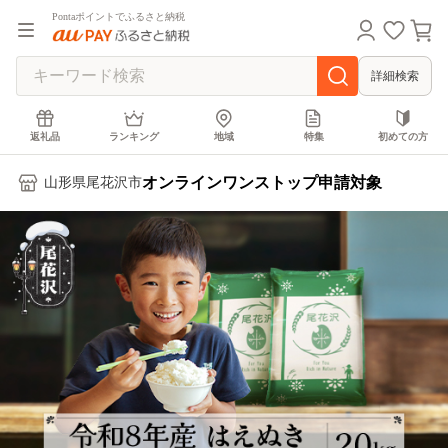
Pontaポイントでふるさと納税
詳細検索
返礼品
ランキング
地域
特集
初めての方
オンラインワンストップ申請対象
山形県尾花沢市