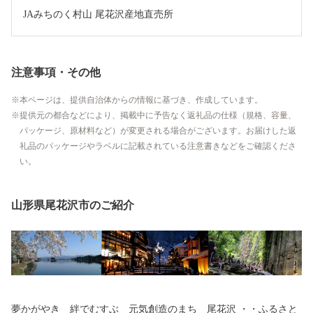
JAみちのく村山 尾花沢産地直売所
注意事項・その他
本ページは、提供自治体からの情報に基づき、作成しています。
提供元の都合などにより、掲載中に予告なく返礼品の仕様（規格、容量、
パッケージ、原材料など）が変更される場合がございます。お届けした返
礼品のパッケージやラベルに記載されている注意書きなどをご確認くださ
い。
山形県尾花沢市のご紹介
夢かがやき 絆でむすぶ 元気創造のまち 尾花沢 ・・ふるさと