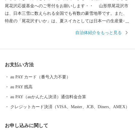
尾花沢応援基金へのご寄付をお願いします・・ 山形県尾花沢市
は、日本三雪に数えられる全国でも有数の豪雪地帯です。また、
特産の「尾花沢すいか」は、夏スイカとしては日本一の生産量を
誇ります。市の中心に位置し、大正年間に灌漑用水湖として築堤
自治体紹介をもっと見る
された徳良湖は、日本を代表する民謡「花笠音頭」の発祥地とな
っています。 本市には、食や文化、観光において全国の方々に
お勧めしたいものが数多く揃っています。先人たちが作り上げた
これらの逸品を全国の皆様に知っていただくとともに、豊かな自
お支払い方法
然の中で暮らす市民の笑顔をいつまでも育むために、このたび
「雪とスイカと花笠のまち ふるさと尾花沢応援基金」を創設い
au PAY カード（番号入力不要）
たしました。この趣旨に賛同していただける方々からご寄付を賜
au PAY 残高
り、その財源をもとに、本市が将来像として掲げる「夢かがや
き 絆でむすぶ 元気創造のまち 尾花沢」を実現してまいりま
au PAY（auかんたん決済）通信料金合算
す。また、本市の返礼品を通じて全国の皆様に喜んでいただくと
クレジットカード決済（VISA、Master、JCB、Diners、AMEX）
ともに、積極的にまちのＰＲを図ってまいります。
お申し込みに関して