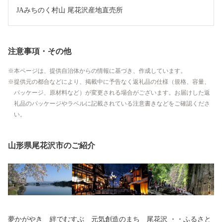
JAみちのく村山 尾花沢産地直売所
注意事項・その他
本ページは、提供自治体からの情報に基づき、作成しています。
提供元の都合などにより、掲載中に予告なく返礼品の仕様（規格、容量、
パッケージ、原材料など）が変更される場合がございます。お届けした返
礼品のパッケージやラベルに記載されている注意書きなどをご確認くださ
い。
山形県尾花沢市のご紹介
夢かがやき 絆でむすぶ 元気創造のまち 尾花沢 ・・ふるさと