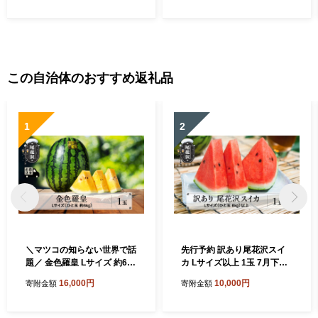
この自治体のおすすめ返礼品
1
2
＼マツコの知らない世界で話
先行予約 訳あり尾花沢スイ
題／ 金色羅皇 Lサイズ 約6kg
カ Lサイズ以上 1玉 7月下旬
×1玉 7月下旬～8月上旬頃発
～8月中旬頃発送 令和8年産
16,000円
10,000円
寄附金額
寄附金額
送 令和8年産 2026年産 こん
2026年産 東根農産センター
じきらおう 尾花沢産スイカ
すいか 西瓜 ※沖縄・離島へ
尾花沢産 スイカ すいか 西瓜
の配送不可 ns-su1wx1