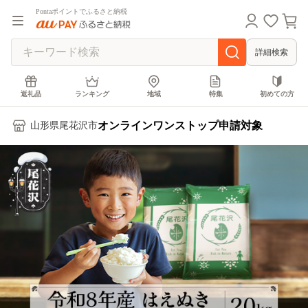
Pontaポイントでふるさと納税
詳細検索
返礼品
ランキング
地域
特集
初めての方
オンラインワンストップ申請対象
山形県尾花沢市