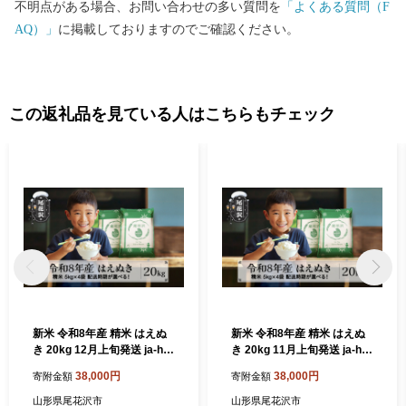
不明点がある場合、お問い合わせの多い質問を
「よくある質問（F
AQ）」
に掲載しておりますのでご確認ください。
この返礼品を見ている人はこちらもチェック
新米 令和8年産 精米 はえぬ
新米 令和8年産 精米 はえぬ
き 20kg 12月上旬発送 ja-ha
き 20kg 11月上旬発送 ja-ha
sxb20-12f
sxb20-11f
38,000円
38,000円
寄附金額
寄附金額
山形県尾花沢市
山形県尾花沢市