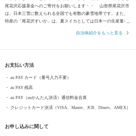
尾花沢応援基金へのご寄付をお願いします・・ 山形県尾花沢市
は、日本三雪に数えられる全国でも有数の豪雪地帯です。また、
特産の「尾花沢すいか」は、夏スイカとしては日本一の生産量を
誇ります。市の中心に位置し、大正年間に灌漑用水湖として築堤
自治体紹介をもっと見る
された徳良湖は、日本を代表する民謡「花笠音頭」の発祥地とな
っています。 本市には、食や文化、観光において全国の方々に
お勧めしたいものが数多く揃っています。先人たちが作り上げた
これらの逸品を全国の皆様に知っていただくとともに、豊かな自
お支払い方法
然の中で暮らす市民の笑顔をいつまでも育むために、このたび
「雪とスイカと花笠のまち ふるさと尾花沢応援基金」を創設い
au PAY カード（番号入力不要）
たしました。この趣旨に賛同していただける方々からご寄付を賜
au PAY 残高
り、その財源をもとに、本市が将来像として掲げる「夢かがや
き 絆でむすぶ 元気創造のまち 尾花沢」を実現してまいりま
au PAY（auかんたん決済）通信料金合算
す。また、本市の返礼品を通じて全国の皆様に喜んでいただくと
クレジットカード決済（VISA、Master、JCB、Diners、AMEX）
ともに、積極的にまちのＰＲを図ってまいります。
お申し込みに関して