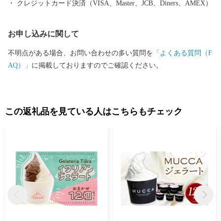
クレジットカード決済（VISA、Master、JCB、Diners、AMEX）
税係 営業時間：平日 9:00～17:00（土日祝日および年末年始を除
く） TEL：050-1740-8134 メール：kashima@furusato-supports.com
お申し込みに関して
※営業時間外のお問い合わせは、翌営業日以降にご連絡いたしま
す。 ※2026年4月30日までにご寄附いただいた方は、下記連絡先
不明点がある場合、お問い合わせの多い質問を
「よくある質問（F
へお問い合わせください。 鹿嶋市ふるさと納税事務局 （運営：一
AQ）」
に掲載しておりますのでご確認ください。
般社団法人 地域資源活用推進協会） TEL：0942-80-4748 メール：
kashima-ibaraki@furusato-ss.com
………………………………………………………■□■
この返礼品を見ている人はこちらもチェック