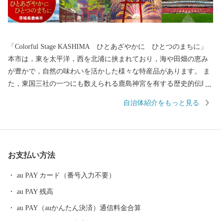
「Colorful Stage KASHIMA ひとあざやかに ひとつのまちに」
本市は，東を太平洋，西を北浦に挟まれており，海や田畑の恵み
が豊かで，自然の味わいを活かした様々な特産品があります。 ま
た，東国三社の一つにも数えられる鹿島神宮を有する歴史的伝統
を持ち，更にはJリーグ鹿島アントラーズのホームタウンとして ス
自治体紹介をもっと見る
ポーツが盛んであり，魅力と活力にあふれたまちです。 2021年に
は、2020東京オリンピック・パラリンピック大会のサッカー競技
が，ここ鹿嶋市で開催されました。 歴史とスポーツのまち，鹿嶋
市に，皆様のますますのご支援を是非お願いいたします。 ≪アク
お支払い方法
セス≫ ・鹿嶋⇔東京間 ＪＲ鹿島線，東関東自動車道 約２
時間 ・鹿嶋⇔東京駅 高速バスで約１時間半 １０分おきに発
au PAY カード（番号入力不要）
着 ・鹿嶋⇔成田国際空港 東関東自動車道で約３０分 東京や成
au PAY 残高
田空港からのアクセスも良好ですので，ぜひ一度お越しくださ
い！ ■□■……………………………………………………… ■ お礼の
au PAY（auかんたん決済）通信料金合算
品・証明書等に関するお問い合わせはこちらへ 鹿嶋市ふるさと納