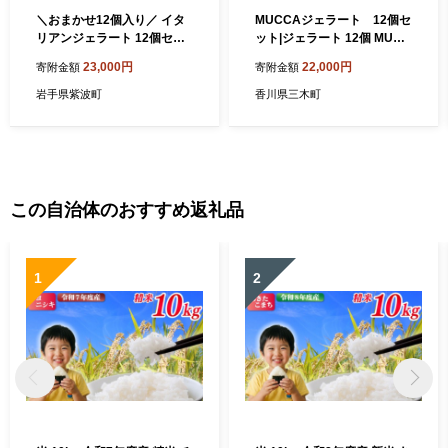
＼おまかせ12個入り／ イタ
MUCCAジェラート 12個セ
リアンジェラート 12個セッ
ット|ジェラート 12個 MUCC
ト | ジェラート デザート ス
A サンセットミルク アイス
23,000円
22,000円
寄附金額
寄附金額
イーツ アイス アソートセッ
デザート スイーツ 牧場育ち
ト 詰合せ 贈り物 ギフト (DX
香川県 三木町|_mk024-001
岩手県紫波町
香川県三木町
002)
この自治体のおすすめ返礼品
1
2