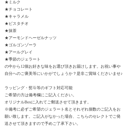
★ミルク
★チョコレート
★キャラメル
★ピスタチオ
★抹茶
★アーモンドヘーゼルナッツ
★ゴルゴンゾーラ
★アールグレイ
★季節のジェラート
の中から12個お好きな味をお選び頂きお届けします。お祝い事や
自分へのご褒美等にいかがでしょうか？是非ご賞味くださいませ♪
ラッピング・熨斗等のギフト対応可能
ご希望の方は備考欄にご記入ください。
オリジナルBoxに入れてご郵送させて頂きます。
※備考に必ずご希望のジェラート名とそれぞれ個数のご記入をお
願い致します。ご記入がなかった場合、こちらのセレクトでご発
送させて頂きますので予めご了承下さい。