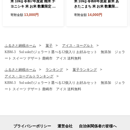
米 10kg 令和7年度産 精米 チ
米 10kg 令和8年度産 新米 あ
ヨニシキ 米 お米 数量限定 単
きたこまち 米 お米 数量限定
一原料米 精米10kg 米10kg
単一原料米 ブランド米 精米1
13,000円
14,000円
寄附金額
寄附金額
白米 弁当 こめ おこめ kome
0kg 米10kg 白米 弁当 こめ
okome R7 10キロ 米10kg 国
おこめ kome okome R8 10
産米 お弁当 家族 ファミリー
キロ 米10kg 国産米 お弁当
国産 rice ライス 新生活 新潟
家族 ファミリー 国産 rice ラ
に負けない美味しさ 送料無
イス 新生活 新潟 に負けない
料 茨城県 鹿嶋市
美味しさ 送料無料 茨城県 鹿
ふるさと納税ホーム
菓子
アイス・ヨーグルト
嶋市
KBM-3 Sol soleのジェラート選べる12個入り お好みセット 無添加 ジェラ
ート スイーツ デザート 鹿嶋市 アイス 送料無料
ふるさと納税ホーム
ランキング
菓子ランキング
アイス・ヨーグルトランキング
KBM-3 Sol soleのジェラート選べる12個入り お好みセット 無添加 ジェラ
ート スイーツ デザート 鹿嶋市 アイス 送料無料
プライバシーポリシー
運営会社
自治体関係者の皆様へ