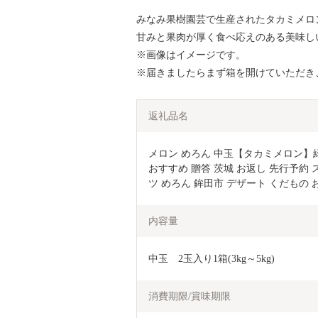
みなみ果樹園芸で生産されたタカミメロ
甘みと果肉が厚く食べ応えのある美味し
※画像はイメージです。
※届きましたらまず箱を開けていただき
返礼品名
メロン めろん 中玉【タカミメロン】緑肉　
おすすめ 贈答 茨城 お返し 先行予約 
ツ めろん 鉾田市 デザート くだもの 
内容量
中玉　2玉入り1箱(3kg～5kg)
消費期限/賞味期限