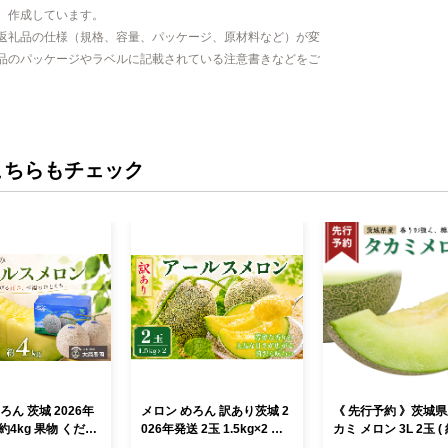
、作成しています。
返礼品の仕様（規格、容量、パッケージ、原材料など）が変
品のパッケージやラベルに記載されている注意書きなどをご
こちらもチェック
 茨城 2026年
メロン めろん 訳あり茨城 2
《 先行予約 》茨城県
 約4kg 果物 くだも
026年発送 2玉 1.5kg×2 果
カミ メロン 3L 2玉 ( 
ツ 果実 青肉 青肉
物 くだもの フルーツ 果実
g ) 【 2026年6月