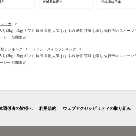
ルスメロン あーるす
siimo スイーツ お菓子 おや
ULEE オハヨー乳業 
田市
茨城県鉾田市
茨城県鉾田市
 meron melon
つ 和菓子 和スイーツ 規格
O おやつ スイーツ 
 農家直送 数量限定
外 シロタ 訳アリ 不揃い バ
贈り物 食べ比べ 茨城
旬 ご家庭用 茨城
ラ詰め 茨城県 鉾田市 かし
田市
ルド 茨城県 鉾田市
むらや
・スイカ
3kg～5kg) ギフト 鉾田 果物 人気 おすすめ 贈答 茨城 お返し 先行予約 スイーツ
ューシー 期間限定
物類ランキング
メロン・スイカランキング
3kg～5kg) ギフト 鉾田 果物 人気 おすすめ 贈答 茨城 お返し 先行予約 スイーツ
ューシー 期間限定
体関係者の皆様へ
利用規約
ウェブアクセシビリティの取り組み