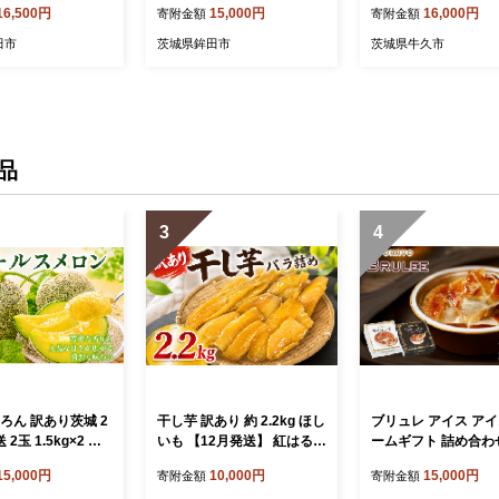
16,500円
15,000円
16,000円
寄附金額
寄附金額
Lサイズ 2個 先行予
青肉 青肉メロン デザート 2
始 】 タカミメロン 
アールスメロン あ
個 アールスメロン あーるす
メロン 高果物 フルー
田市
茨城県鉾田市
茨城県牛久市
 meron melon
めろん 国産 meron melon
肉 めろん 大玉 3Lサ
ト 産地直送 農家
産地直送 農家直送 数量限定
間限定 旬 国産 貴味
限定 期間限定 プ
期間限定 旬 ご家庭用 茨城
ギフト 贈り物 太
旭エメラルド 茨城県 鉾田市
茨城県 鉾田市 大
長洲農園
品
3
4
ろん 訳あり茨城 2
干し芋 訳あり 約 2.2kg ほし
ブリュレ アイス ア
 2玉 1.5kg×2 果
いも 【12月発送】 紅はるか
ームギフト 詰め合わせ
の フルーツ 果実
平干し 干しいも さつまいも
4個入 計8個 ブリュ
15,000円
10,000円
15,000円
寄附金額
寄附金額
メロン デザート 2
国産 芋 いも べにはるか ho
アイスクリーム ギフト