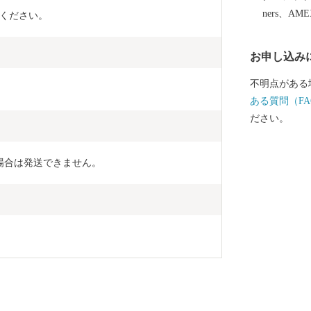
るために、全
ners、AM
ください。
可愛らしいル
んなの人気者
お申し込み
ばっている「
てくださいね。 
不明点がある
■……………
ある質問（FA
の品・証明書
ださい。
さと納税担当 ＴＥＬ
ＦＡＸ 050-353
場合は発送できません。
ts.com ※2026年3月31日までにご寄附いただいた方は、
下記連絡先へお
6-7655(平日8
ル h.furusato@
………………