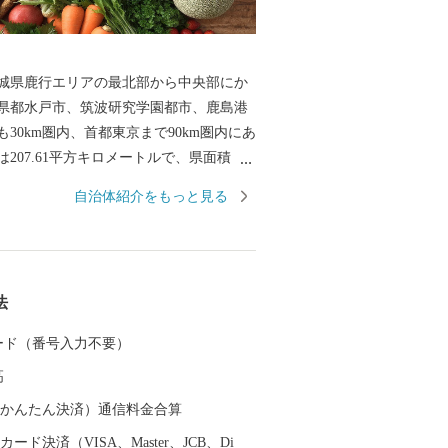
城県鹿行エリアの最北部から中央部にか
県都水戸市、筑波研究学園都市、鹿島港
30km圏内、首都東京まで90km圏内にあ
207.61平方キロメートルで、県面積（6,
方キロメートル）の3.4％を占めています。東
自治体紹介をもっと見る
って位置する鉾田市は、北は涸沼、南は
内陸部のほとんどは平坦地で、その平坦
な気候を活かした農業が基幹産業であ
体の食料供給地域となっています。主な
法
、メロン、イチゴなどのほか、みず菜、
（さつまいも）、ごぼうといった農産物
 カード（番号入力不要）
国有数の生産地として知られています。
高
ワリ」・市の木「サクラ」・市の鳥「ウ
田市PRキャラクター「ほこまる」は、豊富
（auかんたん決済）通信料金合算
じめとする鉾田市の魅力を日本中にPRす
ード決済（VISA、Master、JCB、Di