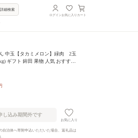
詳細検索
ログイン
お気に入り
カート
方
ん 中玉【タカミメロン】緑肉 2玉
5kg) ギフト 鉾田 果物 人気 おすすめ
お返し 先行予約 スイーツ 送料無料 味
率 青肉 フルーツ めろん 鉾田市 デザ
の お取り寄せ 甘い ジューシー 期間
円
お気に入り
の自治体へ寄附申込いただいた場合、返礼品は
ん。