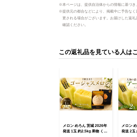
本ページは、提供自治体からの情報に基づき
提供元の都合などにより、掲載中に予告なく
更される場合がございます。お届けした返礼
確認ください。
この返礼品を見ている人は
メロン めろん 茨城 2026年
メロン めろん
発送 1玉 約2.5kg 果物 くだ
発送 2玉
もの フルーツ 果実 贈答用
の フルー