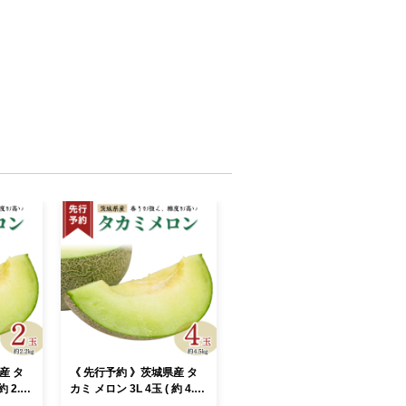
産 タ
《 先行予約 》茨城県産 タ
約 2.2k
カミ メロン 3L 4玉 ( 約 4.5k
中旬発送開
g ) 【 2026年6月中旬発送開