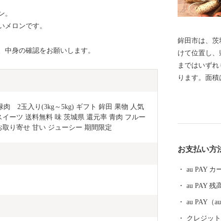
ン。
いメロンです。
鉾田市は、茨
、中身の確認をお願いします。
けて位置し、
まではいずれも
ります。面積は
096.93平
の鹿島灘に沿
2玉入り(3kg～5kg) ギフト 鉾田 果物 人気 
北浦に接し、
スイーツ 送料無料 味 茨城県 還元率 青肉 フルー
な地形と温和
お取り寄せ 甘い ジューシー 期間限定
り、首都圏全
お支払い方
農産物として
トマト、甘藷
au PAY
の栽培でも全
au PAY 残
市の花「ヒマ
グイス」 鉾
au PAY
な農産物をは
クレジットカ