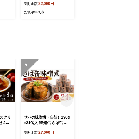
22,000円
寄附金額
たかみ
始 】 タカミメロン たかみ
ツ 青
メロン 果物 フルーツ 青肉
茨城県牛久市
イズ 期
めろん 大玉 3Lサイズ 期間
メロン
限定 旬 国産 貴味メロン
5
6
イスクリ
サバの味噌煮（缶詰）190g
冷凍メロン 約1kg クインシ
 2種×
×24缶入 鯖 鯖缶 さば缶 寒
ーメロン 茨城 果物 くだも
レアイス
さば 鯖 さば サバ 脂 缶詰 み
の フルーツ 果実 赤肉 赤肉
27,000円
10,000円
寄附金額
寄附金額
 BR
そ煮 骨まで 柔らか パスタ
メロン 国産 めろん meron