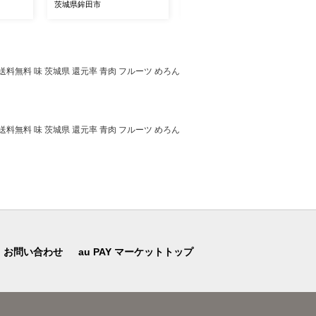
OHAY
煮物 ご飯 おかず おつまみ
melon 旬 デザート スムージ
茨城県鉾田市
茨城県鉾田市
デザート
保存食 備蓄用食品 鉾田市
ー 産地直送 農家直送 数量
県 鉾
茨城県 送料無料 国産 茨城
限定 期間限定 旬 夏 お取り
鉾田 味噌だれ 谷藤水産
寄せ 贈答用 プレゼント ギ
フト 贈り物 高級 フローズ
ン ふるさと納税 メロン 茨
 送料無料 味 茨城県 還元率 青肉 フルーツ めろん
城県 鉾田市 ほこたメロン
カミナリ 山一ファーム
 送料無料 味 茨城県 還元率 青肉 フルーツ めろん
お問い合わせ
au PAY マーケットトップ