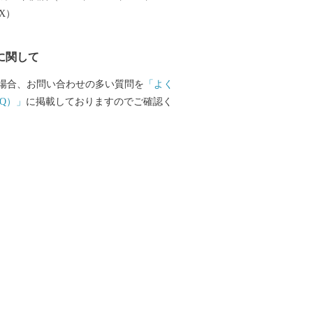
国からの公募により誕生しました。その
EX）
ックスと明るい性格で、またたく間にみ
に。今日もどこかで鉾田市のためにがん
に関して
ほこまる」。見かけたら、応援してあげ
■□
場合、お問い合わせの多い質問を
「よく
………………………………………… お礼
Q）」
に掲載しておりますのでご確認く
等のお問い合わせはこちらへ 鉾田市ふる
 050-1732-3090(平日9:00~17:00)
7-0431 メール hokota@furusato-suppor
問い合わせください。 ＴＥＬ 0291-3
:30～17:15) ＦＡＸ 0291-32-2128 メー
city.hokota.lg.jp
………………………………………■□■