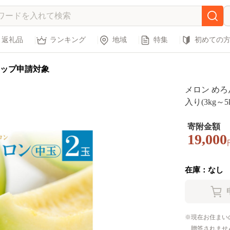
返礼品
ランキング
地域
特集
初めての
ップ申請対象
メロン めろ
入り(3kg～
贈答 茨城 
茨城県 還元
寄附金額
19,000
ート くだも
限定
在庫：なし
現在お住まい
贈答されませ