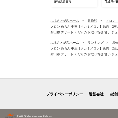
モ 焼き芋 やきいも 不揃い
個 アー
茨城県鉾田市
茨城県鉾
規格外 野菜 おやつ 旬 農家
めろん 国産
直送 茨城 鉾田 ほこた 株式
産地直送
会社井川農園
期間限定 
旭エメラ
ふるさと納税ホーム
果物類
メロン
長洲農園
メロン めろん 中玉【タカミメロン】緑肉 2玉入り(
鉾田市 デザート くだもの お取り寄せ 甘い ジ
ふるさと納税ホーム
ランキング
果
メロン めろん 中玉【タカミメロン】緑肉 2玉入り(
鉾田市 デザート くだもの お取り寄せ 甘い ジ
プライバシーポリシー
運営会社
自治
© 2016 KDDI/au Commerce & Life, Inc.