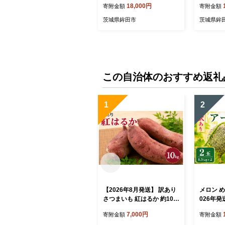
18,000円
寄附金額
寄附金額
青肉 青肉メロン 6Lサイズ 1
メロン 4
個 先行予約 国産 アールス
約 国産 
茨城県鉾田市
茨城県鉾
メロン ゴージャスメロン あ
ーるすめろん
ーるすめろん meron melon
旬 デザー
旬 デザート 産地直送 農家
直送 数量
直送 数量限定 期間限定 プ
レゼント 
レゼント ギフト 贈り物 茨
陽の恵み 
城県 鉾田市 大森農園
森農園
この自治体のおすすめ返礼
1
2
【2026年8月発送】 訳あり
メロン め
さつまいも 紅はるか 約10k
026年発送
g サツマイモ さつま芋 甘藷
物 くだも
7,000円
寄附金額
寄附金額
熟成芋 熟成いも いも 芋 イ
青肉 青肉