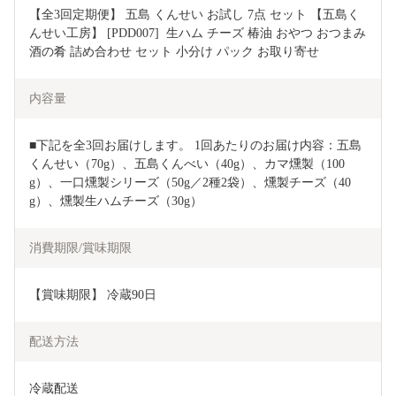
【全3回定期便】 五島 くんせい お試し 7点 セット 【五島く
んせい工房】 [PDD007]  生ハム チーズ 椿油 おやつ おつまみ 
酒の肴 詰め合わせ セット 小分け パック お取り寄せ
内容量
■下記を全3回お届けします。 1回あたりのお届け内容：五島
くんせい（70g）、五島くんべい（40g）、カマ燻製（100
g）、一口燻製シリーズ（50g／2種2袋）、燻製チーズ（40
g）、燻製生ハムチーズ（30g）
消費期限/賞味期限
【賞味期限】 冷蔵90日
配送方法
冷蔵配送