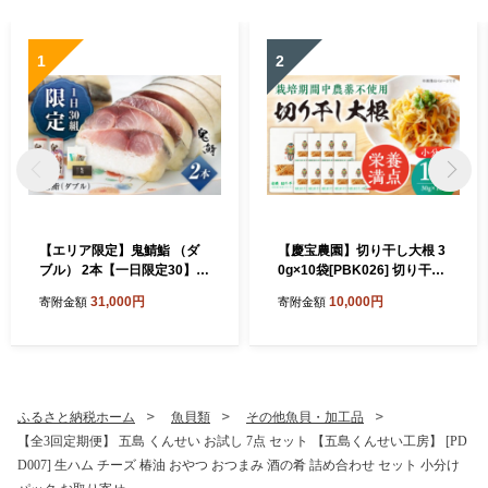
1
2
【エリア限定】鬼鯖鮨 （ダ
【慶宝農園】切り干し大根 3
ブル） 2本【一日限定30】
0g×10袋[PBK026] 切り干し
【指定日必須】【贈答不可】
大根 切干大根 きりぼしだい
31,000円
10,000円
寄附金額
寄附金額
五島市/三井楽水産[PBP002]
こん 小分け 野菜 乾物 乾燥
寿司 すし 鯖 さば 鮨 限定 お
ドライ
取り寄せ鯖寿司 さば サバ 国
産 魚 鯖 復活
ふるさと納税ホーム
魚貝類
その他魚貝・加工品
【全3回定期便】 五島 くんせい お試し 7点 セット 【五島くんせい工房】 [PD
D007] 生ハム チーズ 椿油 おやつ おつまみ 酒の肴 詰め合わせ セット 小分け