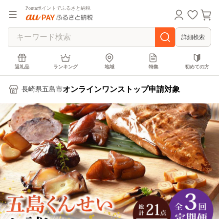
Pontaポイントでふるさと納税
詳細検索
返礼品
ランキング
地域
特集
初めての方
オンラインワンストップ申請対象
長崎県五島市