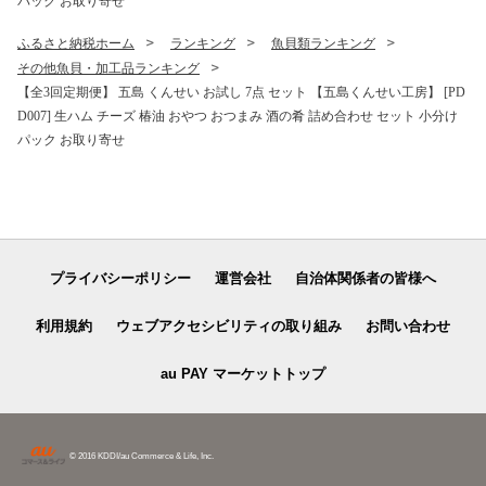
パック お取り寄せ
ふるさと納税ホーム
ランキング
魚貝類ランキング
その他魚貝・加工品ランキング
【全3回定期便】 五島 くんせい お試し 7点 セット 【五島くんせい工房】 [PD
D007] 生ハム チーズ 椿油 おやつ おつまみ 酒の肴 詰め合わせ セット 小分け
パック お取り寄せ
プライバシーポリシー
運営会社
自治体関係者の皆様へ
利用規約
ウェブアクセシビリティの取り組み
お問い合わせ
au PAY マーケットトップ
© 2016 KDDI/au Commerce & Life, Inc.