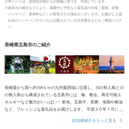
本ページは、提供自治体からの情報に基づき、作成しています。
提供元の都合などにより、掲載中に予告なく返礼品の仕様（規格、容量、
パッケージ、原材料など）が変更される場合がございます。お届けした返
礼品のパッケージやラベルに記載されている注意書きなどをご確認くださ
い。
長崎県五島市のご紹介
長崎港から西へ約100ｋｍの九州最西端に位置し、10の有人島と53
の無人島から構成されている五島市には、椿、教会、再生可能エ
ネルギーなど魅力がいっぱい！ 鮮魚、五島牛、美豚、地鶏や椿油
など、フレッシュな返礼品をお届けします。 平成３０年７月には
「長崎と天草地方の潜伏キリシタン関連遺産」が世界遺産に登録
自治体紹介をもっと見る
されました。 五島市には「久賀島の集落」と「奈留の江上集落」