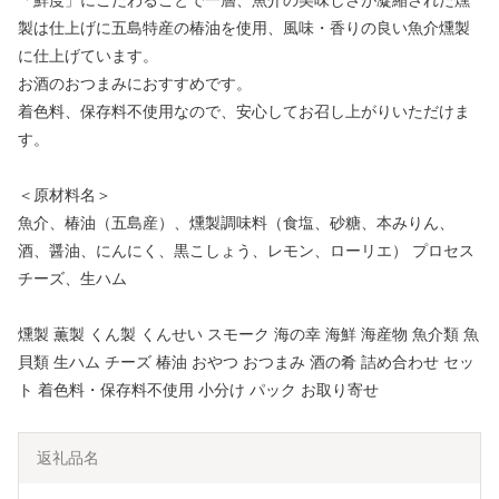
「鮮度」にこだわることで一層、魚介の美味しさが凝縮された燻
製は仕上げに五島特産の椿油を使用、風味・香りの良い魚介燻製
に仕上げています。
お酒のおつまみにおすすめです。
着色料、保存料不使用なので、安心してお召し上がりいただけま
す。
＜原材料名＞
魚介、椿油（五島産）、燻製調味料（食塩、砂糖、本みりん、
酒、醤油、にんにく、黒こしょう、レモン、ローリエ） プロセス
チーズ、生ハム
燻製 薫製 くん製 くんせい スモーク 海の幸 海鮮 海産物 魚介類 魚
貝類 生ハム チーズ 椿油 おやつ おつまみ 酒の肴 詰め合わせ セッ
ト 着色料・保存料不使用 小分け パック お取り寄せ
返礼品名