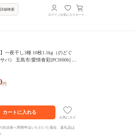
詳細検索
ログイン
お気に入り
カート
方
】一夜干し3種 10枚1.1kg（のどぐ
サバ） 五島市/愛情食彩[PCH006] 干
魚 いちやぼし セット おつまみ 乾物
 さば 詰め合わせ
0
円
お気に入り
の自治体へ寄附申込いただいた場合、返礼品は
ん。