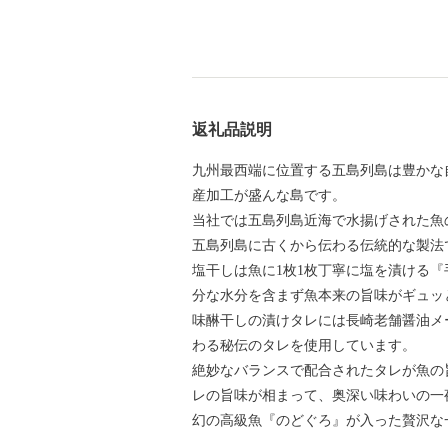
返礼品説明
九州最西端に位置する五島列島は豊かな
産加工が盛んな島です。
当社では五島列島近海で水揚げされた魚
五島列島に古くから伝わる伝統的な製法
塩干しは魚に1枚1枚丁寧に塩を漬ける
分な水分を含まず魚本来の旨味がギュッ
味醂干しの漬けタレには長崎老舗醤油メ
わる秘伝のタレを使用しています。
絶妙なバランスで配合されたタレが魚の
レの旨味が相まって、奥深い味わいの一
幻の高級魚『のどぐろ』が入った贅沢な