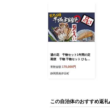
湯の花 干物セット1年間の定
期便 干物 干物セット ひもの
定期便 おまかせ アジ サバ あじ
170,000円
寄附金額
さば 詰め合わせ 伊豆 海鮮 静岡
県産
静岡県南伊豆町
この自治体のおすすめ返礼