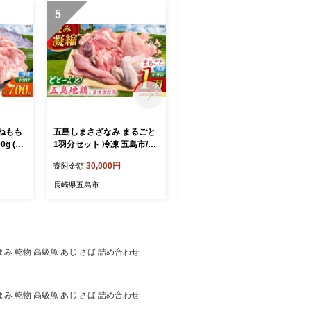
5
6
ねもも
五島しまさざなみ まるごと
【素敵な偶然に出会える
g (も
1羽分セット 冷凍 五島市/合
宿】「SERENDIP HOTEL
約200
同会社五島さざなみ農園 [P
GOTO」宿泊チケット10,00
30,000円
40,000円
寄附金額
寄附金額
島市/
HH001]
0円分 旅行 クーポン チケッ
み農園
ト 五島市/SERENDIP HOTE
長崎県五島市
長崎県五島市
L GOTO[PEQ001]
つまみ 乾物 高級魚 あじ さば 詰め合わせ
つまみ 乾物 高級魚 あじ さば 詰め合わせ