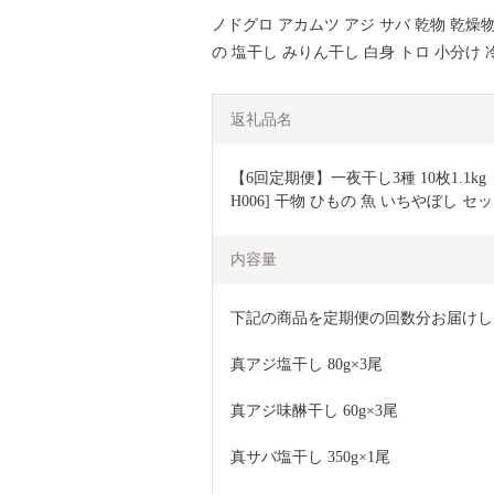
ノドグロ アカムツ アジ サバ 乾物 乾燥物
の 塩干し みりん干し 白身 トロ 小分け 
返礼品名
【6回定期便】一夜干し3種 10枚1.1k
H006] 干物 ひもの 魚 いちやぼし 
内容量
下記の商品を定期便の回数分お届けし
真アジ塩干し 80g×3尾
真アジ味醂干し 60g×3尾
真サバ塩干し 350g×1尾