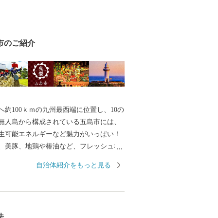
市のご紹介
へ約100ｋｍの九州最西端に位置し、10の
の無人島から構成されている五島市には、
生可能エネルギーなど魅力がいっぱい！
、美豚、地鶏や椿油など、フレッシュな
けします。 平成３０年７月には「長崎と
自治体紹介をもっと見る
伏キリシタン関連遺産」が世界遺産に登
。 五島市には「久賀島の集落」と「奈留
の２つの構成資産があります。 厳しい禁
いた信徒を見守ってきた教会が、今でも
法