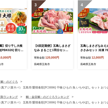
3
4
園】切り干し大根
【4回定期便】五島しまさざ
五島しまさざなみ む
袋[PBK026] 切り干
なみ まるごと1羽分セット
ささみセット 冷凍 700
切干大根 きりぼしだ
冷凍 五島市/合同会社五島さ
も肉約400g、むね肉
10,000円
120,000円
12,000円
寄附金額
寄附金額
分け 野菜 乾物 乾
ざなみ農園 [PHH003]
g、ささみ約100g) 五
合同会社五島さざな
島市
長崎県五島市
長崎県五島市
[PHH002]
目鯛・のどぐろ
/真アジ/真サバ） 五島市/愛情食彩[PCH006] 干物 ひもの 魚 いちやぼし セット お
貝類ランキング
鯛・金目鯛・のどぐろランキング
/真アジ/真サバ） 五島市/愛情食彩[PCH006] 干物 ひもの 魚 いちやぼし セット お