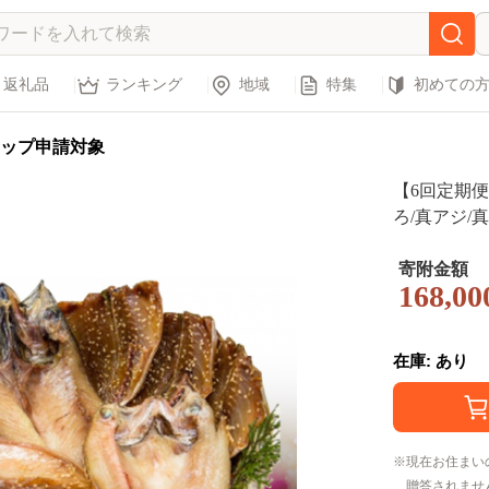
返礼品
ランキング
地域
特集
初めての
ップ申請対象
【6回定期便
ろ/真アジ/真
物 ひもの 
高級魚 あじ
寄附金額
168,00
在庫: あり
現在お住まい
贈答されませ