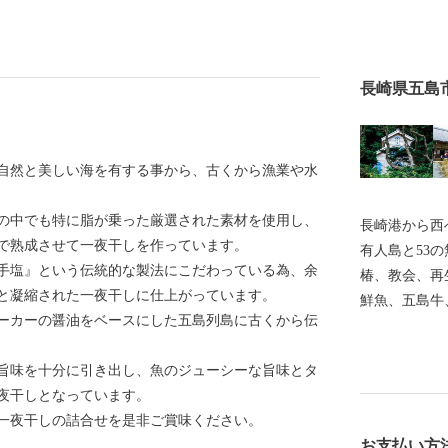
長崎県五島
自然と美しい海を有する事から、古くから漁業や水
の中でも特に脂が乗った厳選された素材を使用し、
長崎港から西
で熟成させて一夜干しを作っています。
有人島と53
『手塩』という伝統的な製法にこだわっている為、余
椿、教会、再
と凝縮された一夜干しに仕上がっています。
鮮魚、五島牛
ーカーの醤油をベースにした五島列島に古くから伝
返礼品をお届
天草地方の潜
旨味を十分に引き出し、魚のジューシーな旨味とタ
録されました
夜干しとなっています。
の江上集落」
一夜干しの詰合せを是非ご賞味ください。
教期を生き抜
お支払い方