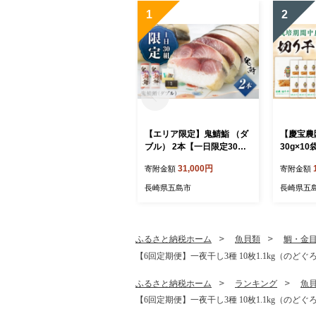
1
2
【エリア限定】鬼鯖鮨 （ダ
【慶宝農
ブル） 2本【一日限定30】
30g×10
【指定日必須】【贈答不
し大根 
31,000円
寄附金額
寄附金額
可】 五島市/三井楽水産[PB
いこん 小
P002] 寿司 すし 鯖 さば 鮨
燥 ドライ
長崎県五島市
長崎県五
限定 お取り寄せ鯖寿司 さば
サバ 国産 魚 鯖 復活
ふるさと納税ホーム
魚貝類
鯛・金
【6回定期便】一夜干し3種 10枚1.1kg（のどぐろ
ふるさと納税ホーム
ランキング
魚
【6回定期便】一夜干し3種 10枚1.1kg（のどぐろ