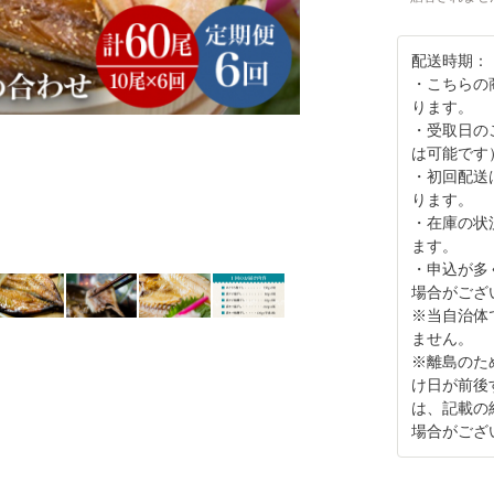
配送時期：
・こちらの商品
ります。
・受取日の
は可能です
・初回配送
ります。
・在庫の状
ます。
・申込が多
場合がござ
※当自治体
ません。
※離島のた
け日が前後
は、記載の
場合がござ