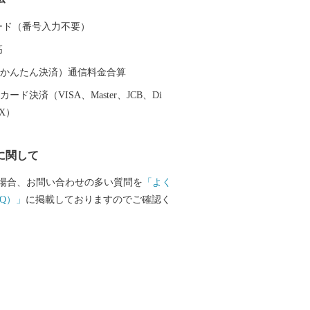
います。
 カード（番号入力不要）
高
（auかんたん決済）通信料金合算
ード決済（VISA、Master、JCB、Di
EX）
に関して
場合、お問い合わせの多い質問を
「よく
Q）」
に掲載しておりますのでご確認く