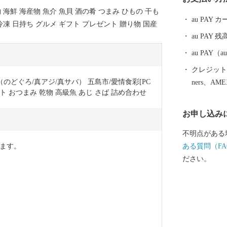
静かに佇んで
 海鮮 海産物 魚介 魚貝 酒の肴 つまみ ひもの 干も
au PAY
冷凍 日持ち グルメ ギフト プレゼント 贈り物 国産
au PAY 残
au PAY
クレジットカ
g（のどぐろ/真アジ/真サバ） 五島市/愛情食彩[PC
ners、AM
セット おつまみ 乾物 高級魚 あじ さば 詰め合わせ
お申し込み
不明点がある
ます。
ある質問（FA
ださい。