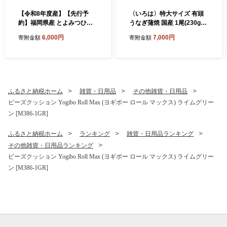
【令和8年度産】【先行予
〈いろは〉特大サイズ 有頭
約】福岡県産 とよみつひめ
うなぎ蒲焼 国産 1尾(230g以
(家庭用小玉) 1.2kg(300g×4
上) [M1022] ウナギ 鰻 炭火
6,000円
7,000円
寄附金額
寄附金額
パック) [M1016] 福岡県ブラ
焼き 肉厚 うな重 ランキング
ンドいちじく福岡県限定 果
土用の丑の日 鹿児島県 人気
肉 上品 甘い なめらか食感 糖
オススメ 宮若市
度17度 フルーツ 果物
ふるさと納税ホーム
雑貨・日用品
その他雑貨・日用品
ビーズクッション Yogibo Roll Max (ヨギボー ロール マックス) ライムグリー
ン [M386-1GR]
ふるさと納税ホーム
ランキング
雑貨・日用品ランキング
その他雑貨・日用品ランキング
ビーズクッション Yogibo Roll Max (ヨギボー ロール マックス) ライムグリー
ン [M386-1GR]