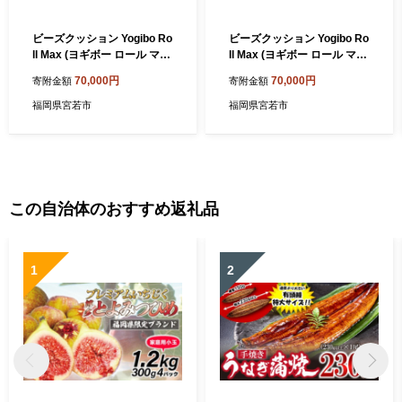
ビーズクッション Yogibo Ro
ビーズクッション Yogibo Ro
ll Max (ヨギボー ロール マッ
ll Max (ヨギボー ロール マッ
クス) ライトグレー [M387-1
クス) アクアブルー [M391-1
70,000円
70,000円
寄附金額
寄附金額
LG]
TQ]
福岡県宮若市
福岡県宮若市
この自治体のおすすめ返礼品
1
2