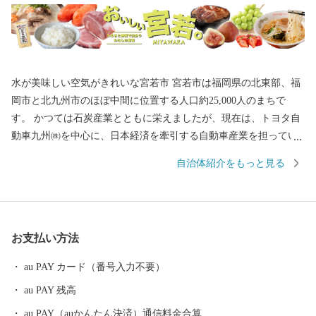
水が美味しい空気がきれいな宮若市 宮若市は福岡県の北東部、福
岡市と北九州市のほぼ中間に位置する人口約25,000人のまちで
す。 かつては石炭産業とともに栄えましたが、現在は、トヨタ自
動車九州㈱を中心に、日本経済を牽引する自動車産業を担ってい
るほか、㈱トライアルホールディングス傘下の㈱トライアルカン
自治体紹介をもっと見る
パニーが参入し、産地産直レストラン「グロッサリア」をはじめ
とする多くの事業を展開しています。なかでも「リモートワーク
タウンムスブ宮若」は、ＡＩ開発拠点として様々な事業から熱い
注目を浴びています。 そんな最先端の企業が立地する一方で、自
お支払い方法
然あふれる景観や、歴史、文化もしっかりと継承されています。
国指定史跡である竹原古墳は、装飾古墳として状態もよく、どな
au PAY カード（番号入力不要）
たでもご覧いただけます。 また、奈良時代から続く脇田温泉は、
au PAY 残高
江戸時代の儒学者、貝原益軒も絶賛したと言われています。 歴
史、文化、産業のバランスが整う山紫水明なまち。ぜひ一度、宮
au PAY（auかんたん決済）通信料金合算