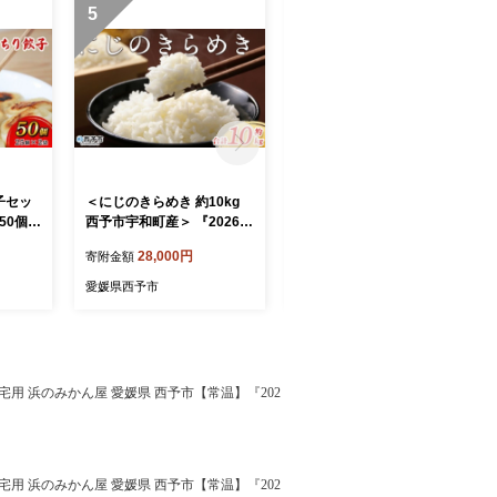
5
6
子セッ
＜にじのきらめき 約10kg
＜にじのきらめき 約5kg 西
0個(2
西予市宇和町産＞ 『2026年
予市宇和町産＞ 『2026年1
 ギョー
10月中旬～10月下旬迄に出
0月中旬～10月下旬迄に出
28,000円
15,000円
寄附金額
寄附金額
 もっち
荷予定』キロ 冷めてもおい
荷予定』キロ 冷めてもおい
豚 鍋
しい 白米 精米 お米 ライス
しい 白米 精米 お米 ライス
愛媛県西予市
愛媛県西予市
予市【冷
コメ こめ 宇和米 うわまい
コメ こめ 宇和米 うわまい
順次出荷
ご飯 ごはん 送料無料 産地
ご飯 ごはん 送料無料 産地
直送 加茂ファーム 愛媛県
直送 加茂ファーム 愛媛県
西予市【常温】
西予市【常温】
自宅用 浜のみかん屋 愛媛県 西予市【常温】『202
自宅用 浜のみかん屋 愛媛県 西予市【常温】『202