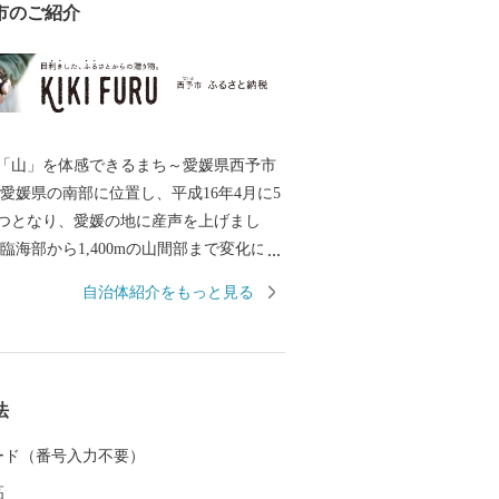
市のご紹介
「山」を体感できるまち～愛媛県西予市
つとなり、愛媛の地に産声を上げまし
臨海部から1,400mの山間部まで変化に富
し、平成25年に市内全域が「四国西予ジ
自治体紹介をもっと見る
して日本ジオパークに認定され、美しく
境・景観、その地で息づいてきた歴史と
るまちです。 このかけがえのない財産
、「住む人が暮らして安心を体感できる
法
あるよう、未来へ輝く西予市づくりに全
でまいります。
 カード（番号入力不要）
高