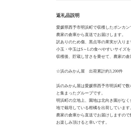
返礼品説明
愛媛県西予市明浜町で収穫したポンカン
農家の倉庫から直送でお届けします。
訳ありのため傷、黒点等の果実が入りま
小玉・中玉はS～Lの食べやすいサイズ
収穫後、貯蔵し甘さを乗せて、農家の倉
☆浜のみかん屋 出荷累計約3,200件
浜のみかん屋は愛媛県西予市明浜町で数
と集まったグループです。
明浜町の立地上、園地は北向き園がなく
地で栽培している柑橘を出荷しています
農家の倉庫から直送でお届けしますので
お楽しみ頂けると幸いです。