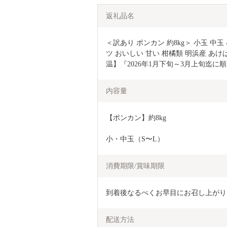
返礼品名
＜訳あり ポンカン 約8kg＞ 小玉 中
ツ おいしい 甘い 柑橘類 明浜産 あ
温】『2026年1月下旬～3月上旬迄に
内容量
【ポンカン】約8kg
小・中玉（S〜L）
消費期限/賞味期限
到着後なるべくお早目にお召し上がり
配送方法