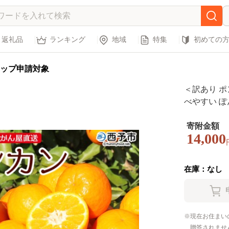
返礼品
ランキング
地域
特集
初めての
ップ申請対象
＜訳あり ポン
べやすい ぽ
い 甘い 柑
かん屋 愛媛
寄附金額
14,000
～3月上旬
在庫：なし
現在お住まい
贈答されませ