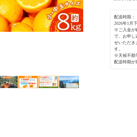
配送時期：
2026年1
※ご入金が
で、お申し
せいただき
す。
※天候不順
配送時期が