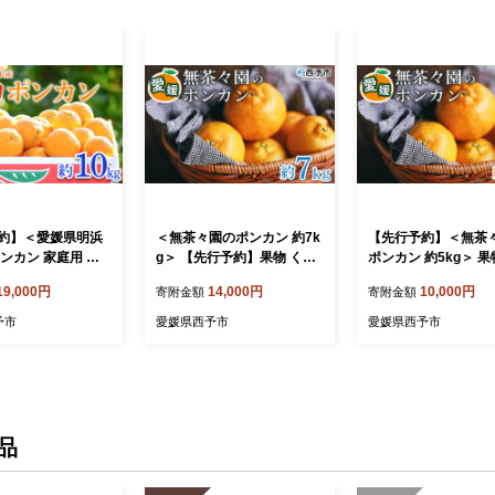
約】＜愛媛県明浜
＜無茶々園のポンカン 約7k
【先行予約】＜無茶
ンカン 家庭用 約1
g＞ 【先行予約】果物 くだ
ポンカン 約5kg＞ 果
果物 くだもの フルー
もの フルーツ ぽんかん み
もの フルーツ ぽんか
19,000円
14,000円
10,000円
寄附金額
寄附金額
 ミカン 柑橘 吉田
かん 蜜柑 柑橘類 かんきつ
かん 蜜柑 柑橘類 か
 よしだぽんかん ヨ
旬 甘い 濃厚 新鮮 期間限定
旬 甘い 濃厚 新鮮 
予市
愛媛県西予市
愛媛県西予市
カン 訳あり ご自宅
季節限定 産地直送 特産品
季節限定 産地直送 
 愛媛県 西予市
愛媛県 西予市 【常温】
愛媛県 西予市 【常
品