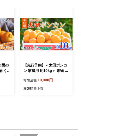
々園の
【先行予約】＜太田ポンカ
物 くだ
ン 家庭用 約10kg＞ 果物 く
ん み
だもの フルーツ みかん ミ
19,000円
寄附金額
んきつ
カン 柑橘 太田ぽんかん お
期間限定
おたぽんかん オオタポンカ
愛媛県西予市
特産品
ン ぽんかん 訳あり ご自宅
温】
用 特産品 株式会社笑丸 愛
媛県 西予市【常温】