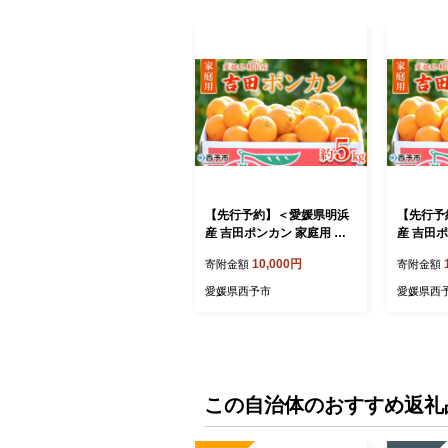
【先行予約】＜愛媛県明浜
【先行予
産 吉田ポンカン 家庭用 約5
産 吉田ポ
kg＞ 果物 くだもの フルー
0kg＞ 
10,000円
寄附金額
寄附金額
ツ みかん ミカン 柑橘 吉田
ツ みかん
ぽんかん よしだぽんかん ヨ
ぽんかん
愛媛県西予市
愛媛県西
シダポンカン 訳あり ご自宅
シダポン
用 特産品 愛媛県 西予市
用 特産品
【常温】
【常温】
この自治体のおすすめ返礼