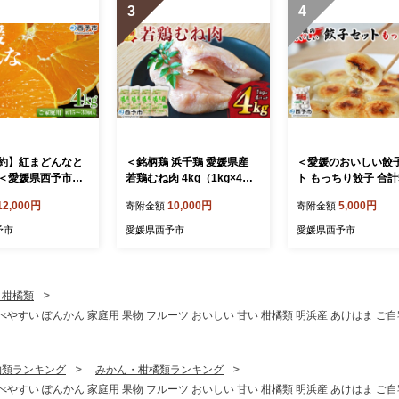
3
4
約】紅まどんなと
＜銘柄鶏 浜千鶏 愛媛県産
＜愛媛のおいしい餃
＜愛媛県西予市産
若鶏むね肉 4kg（1kg×4）
ト もっちり餃子 合計5
な ご家庭用 約4k
＞ 国産 鶏肉 鳥肉 とり チキ
5個×2袋)＞ぎょうざ
12,000円
10,000円
5,000円
寄附金額
寄附金額
5～30個入り 訳あり
ン むね肉 ムネ はまちどり
ザ 餃子 国産 丸餃子
 フルーツ オレン
精肉 にく ブロック 料理 ア
り 国産野菜 ブランド
予市
愛媛県西予市
愛媛県西予市
試第28号 期間限定
レンジ 夕飯 夕食 お弁当 昼
浅野食品 愛媛県 西
 甘い 食べて応援
食 唐揚げ から揚げ マルハ
凍】『1か月以内に
産 愛媛県 西予市
フーズ株式会社 愛媛県 西予
予定』
市 【冷凍】『1か月以内に
・柑橘類
順次出荷』
 食べやすい ぽんかん 家庭用 果物 フルーツ おいしい 甘い 柑橘類 明浜産 あけはま ご
物類ランキング
みかん・柑橘類ランキング
 食べやすい ぽんかん 家庭用 果物 フルーツ おいしい 甘い 柑橘類 明浜産 あけはま ご