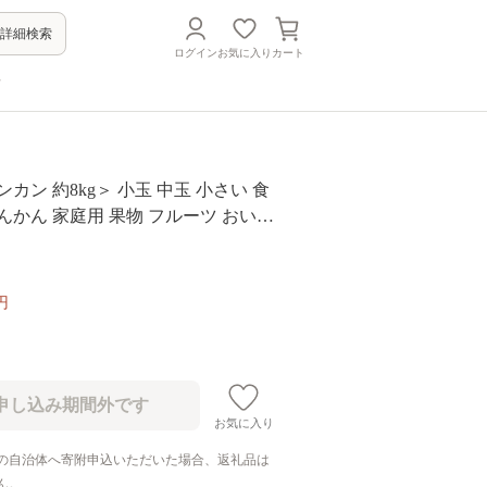
詳細検索
ログイン
お気に入り
カート
方
カン 約8kg＞ 小玉 中玉 小さい 食
んかん 家庭用 果物 フルーツ おいし
橘類 明浜産 あけはま ご自宅用 浜のみ
県 西予市【常温】『2026年1月下旬
迄に順次出荷』
円
お気に入り
の自治体へ寄附申込いただいた場合、返礼品は
ん。