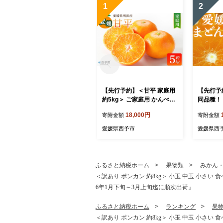
1
2
【先行予約】＜甘平 家庭用
【先行予
約5kg＞ ご家庭用 かんぺい
同品種！
高級 柑橘 ブランド みかん
愛媛まどん
18,000円
寄附金額
寄附金額
蜜柑 訳あり 果物 くだもの
g＞ 約1
フルーツ ミカン 愛媛 国産
柑橘 果物
愛媛県西予市
愛媛県西
ジューシー 明浜 特産品 笑
ジ 愛媛果
丸 愛媛県 西予市【常温】
マドンナ
『2027年2月上旬より順次
宇都宮物
出荷予定』
【常温】
ふるさと納税ホーム
果物類
みかん
＜訳あり ポンカン 約8kg＞ 小玉 中玉 小さい
6年1月下旬～3月上旬迄に順次出荷』
ふるさと納税ホーム
ランキング
果
＜訳あり ポンカン 約8kg＞ 小玉 中玉 小さい