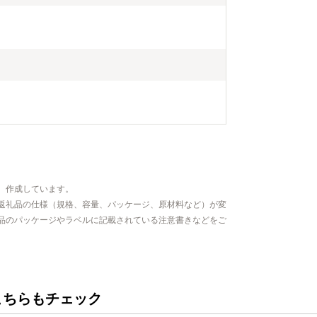
、作成しています。
返礼品の仕様（規格、容量、パッケージ、原材料など）が変
品のパッケージやラベルに記載されている注意書きなどをご
こちらもチェック