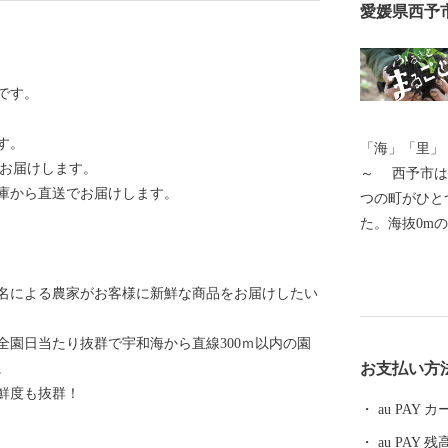
愛媛県西予
です。
す。
「海」「里」
をお届けします。
～ 西予市は愛媛県の南部に位置し、平成16年4月に5
庫から直送でお届けします。
つの町がひと
た。海抜0mの
んだ地形を有
オパーク」と
名による農家がお客様に新鮮な商品をお届けしたい
豊かな自然環
伝統文化を誇
全園日当たり抜群で宇和海から直線300ｍ以内の園
を大切に守り
お支払い方
。
ふるさと」で
鮮度も抜群！
力で取り組ん
au PAY
au PAY 残