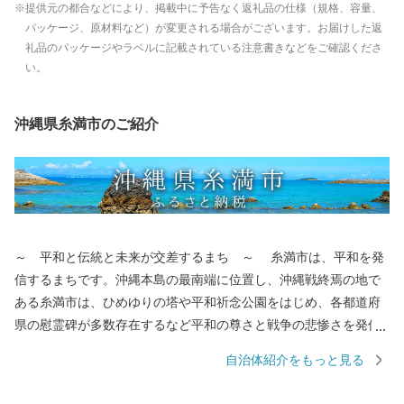
提供元の都合などにより、掲載中に予告なく返礼品の仕様（規格、容量、
パッケージ、原材料など）が変更される場合がございます。お届けした返
礼品のパッケージやラベルに記載されている注意書きなどをご確認くださ
い。
沖縄県糸満市のご紹介
～ 平和と伝統と未来が交差するまち ～ 糸満市は、平和を発
信するまちです。沖縄本島の最南端に位置し、沖縄戦終焉の地で
ある糸満市は、ひめゆりの塔や平和祈念公園をはじめ、各都道府
県の慰霊碑が多数存在するなど平和の尊さと戦争の悲惨さを発信
するまちで、修学旅行など平和学習の場となっています。 糸満
自治体紹介をもっと見る
市は、伝統文化を大切にするまちです。糸満ハーレーや糸満大綱
引をはじめ、ウシデーク、棒術、エイサーなどの伝統行事が各字