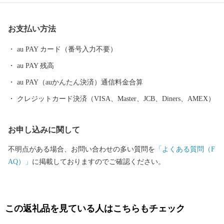
に息づき、また全国でも珍しい旧暦文化と古い佇まいが色濃く残
るまちです。 糸満市は、未来への可能性あふれるまちです。西
お支払い方法
崎町や潮崎町など広大な埋め立て事業により工業団地、新興住宅
街が形成され、最近は大型ホテルの進出もあり、観光にも力を入
au PAY カード（番号入力不要）
れています。新たに国道331号の4車線開通により、那覇空港との
au PAY 残高
時間距離が15分～20分と短くなり、多くの企業誘致も見込まれて
います。また、農漁業も盛んですが、特に卸売市場を整備し、水
au PAY（auかんたん決済）通信料金合算
産物の国際的物流拠点を目指しています。 このように糸満市
クレジットカード決済（VISA、Master、JCB、Diners、AMEX）
は、平和と伝統と未来が交差する発展の可能性を大きく秘めたま
ちです。糸満市でたくさんの再発見をし、魅力を楽しむととも
お申し込みに関して
に、今後の新しい糸満市にご注目ください。
不明点がある場合、お問い合わせの多い質問を
「よくある質問（F
AQ）」
に掲載しておりますのでご確認ください。
この返礼品を見ている人はこちらもチェック