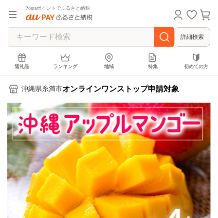
Pontaポイントでふるさと納税
詳細検索
返礼品
ランキング
地域
特集
初めての方
オンラインワンストップ申請対象
沖縄県糸満市