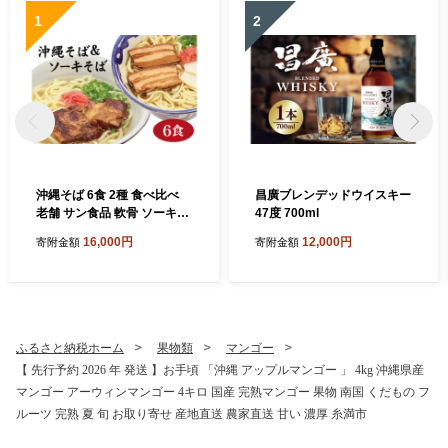
1
2
沖縄そば 6食 2種 食べ比べ
昌廣ブレンデッドウイスキー
老舗 サン食品 軟骨 ソーキそ
47度 700ml
ば 三枚肉 そば ソバ 蕎麦 豚
16,000円
12,000円
寄附金額
寄附金額
肉 島唐辛子 麺 とんこつ かつ
お だし 沖縄料理 沖縄グルメ
ご当地グルメ スープ グルメ
ゆで麺 ギフトセット 冷蔵 個
包装 沖縄 ソウルフード 沖縄
県 糸満市
ふるさと納税ホーム
果物類
マンゴー
【 先行予約 2026 年 発送 】お手頃 「沖縄 アップルマンゴー 」 4kg 沖縄県産
マンゴー アーウィンマンゴー 4キロ 国産 完熟マンゴー 果物 南国 くだもの フ
ルーツ 完熟 夏 旬 お取り寄せ 産地直送 農家直送 甘い 濃厚 糸満市