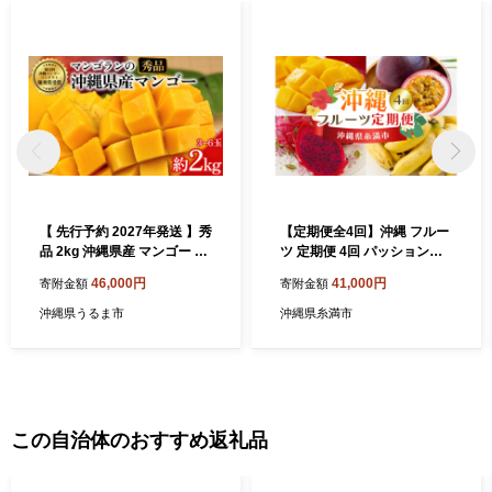
【 先行予約 2027年発送 】秀
【定期便全4回】沖縄 フルー
品 2kg 沖縄県産 マンゴー 2
ツ 定期便 4回 パッションフ
キロ 国産 完熟マンゴー 果物
ルーツ マンゴー ドラゴンフ
46,000円
41,000円
寄附金額
寄附金額
南国 くだもの フルーツ 完熟
ルーツ フルーツ定期便 沖縄
夏 旬 特産品 沖縄 取り寄せ
バナナ バナナ 旬 フルーツ 果
沖縄県うるま市
沖縄県糸満市
産地直送 農家直送 甘い 濃厚
物 くだもの 完熟マンゴー 沖
うるま市 マンゴラン
縄マンゴー 定期便 季節の果
物 産地直送 沖縄県 糸満市
この自治体のおすすめ返礼品