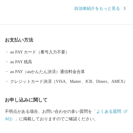
海の幸。 そんな沼津市が、皆様のご厚意にお応えするために、 地
自治体紹介をもっと見る
元名産の品を数多く取り揃えました。 いただいたご寄附は、沼津
市の魅力向上や災害に強いまちづくり、 子育て世代の支援施策等
に活用させていただきます。 ぜひ、ご支援をお願いいたします。
お支払い方法
au PAY カード（番号入力不要）
au PAY 残高
au PAY（auかんたん決済）通信料金合算
クレジットカード決済（VISA、Master、JCB、Diners、AMEX）
お申し込みに関して
不明点がある場合、お問い合わせの多い質問を
「よくある質問（F
AQ）」
に掲載しておりますのでご確認ください。