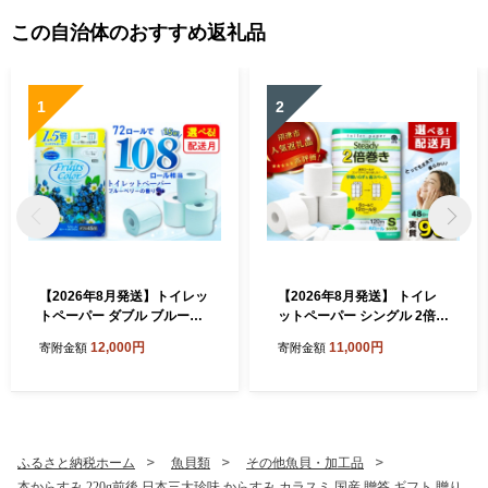
この自治体のおすすめ返礼品
1
2
【2026年8月発送】トイレッ
【2026年8月発送】 トイレ
トペーパー ダブル ブルーベ
ットペーパー シングル 2倍巻
リー 72ロール 12ロール 6パ
き 6ロール×8パック 計48ロ
12,000円
11,000円
寄附金額
寄附金額
ック 鶴見製紙 静岡 沼津 とい
ール 96ロール相当 無香料 備
れっとぺーぱー トイレ 備蓄
蓄 防災 沼津 鶴見製紙 再生紙
防災 再生紙 やわらか
やわらか
ふるさと納税ホーム
魚貝類
その他魚貝・加工品
本からすみ 220g前後 日本三大珍味 からすみ カラスミ 国産 贈答 ギフト 贈り