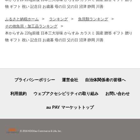
物 ギフト 祝い 記念日 お歳暮 母の日 父の日 沼津 静岡 川善
ふるさと納税ホーム
ランキング
魚貝類ランキング
その他魚貝・加工品ランキング
本からすみ 220g前後 日本三大珍味 からすみ カラスミ 国産 贈答 ギフト 贈り
物 ギフト 祝い 記念日 お歳暮 母の日 父の日 沼津 静岡 川善
プライバシーポリシー
運営会社
自治体関係者の皆様へ
利用規約
ウェブアクセシビリティの取り組み
お問い合わせ
au PAY マーケットトップ
© 2016 KDDI/au Commerce & Life, Inc.