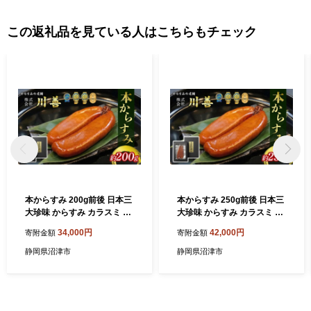
この返礼品を見ている人はこちらもチェック
本からすみ 200g前後 日本三
本からすみ 250g前後 日本三
大珍味 からすみ カラスミ 国
大珍味 からすみ カラスミ 国
産 贈答 ギフト 贈り物 ギフト
産 贈答 ギフト 贈り物 ギフト
34,000円
42,000円
寄附金額
寄附金額
祝い 記念日 お歳暮 母の日 父
祝い 記念日 お歳暮 母の日 父
の日 沼津 静岡 川善
の日 沼津 静岡 川善
静岡県沼津市
静岡県沼津市