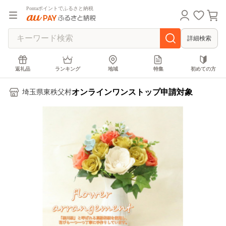
Pontaポイントでふるさと納税
詳細検索
返礼品
ランキング
地域
特集
初めての方
オンラインワンストップ申請対象
埼玉県東秩父村