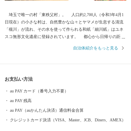
埼玉で唯一の村「東秩父村」。 人口約2,700人（令和3年4月1
日現在）の小さな村は、自然豊かな山々とヤマメが生息する清流
「槻川」が流れ、その水を使って作られる和紙「細川紙」はユネ
スコ無形文化遺産に登録されています。 都心から日帰りの距離
でありながら、春はポピーや花桃が咲き誇り、夏には新緑、秋は
自治体紹介をもっと見る
紅葉が楽しめる東秩父村は、ハイキングやツーリング観光が人気
です。 埼玉にいながら四季折々の自然を堪能できる「東秩父
村」へ、ぜひ一度お越しください。
お支払い方法
au PAY カード（番号入力不要）
au PAY 残高
au PAY（auかんたん決済）通信料金合算
クレジットカード決済（VISA、Master、JCB、Diners、AMEX）