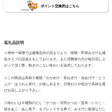
ポイント交換所はこちら
返礼品説明
☆神州一味噌では健康志向の高まりより、味噌・即席みそ汁も減
塩タイプの品揃えをしております。また消費者の方が毎日召し上
がって頂く際、飽きのこない味わいを追求しております。
☆この商品は具材５種類「わかめ汁・長ねぎ汁・油あげ汁・とう
ふ汁・ほうれん草汁」が楽しめます。日替わりや気分で具材を選
びお召し上がり下さい。
☆味わいは６種類のだし「かつお・宗田かつお・昆布・いりこ・
焼きあご・あじ煮干」をブレンドする事で、みそ汁に最適なだし