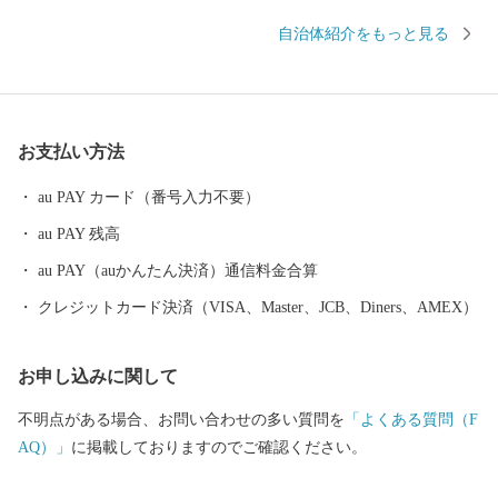
河岸段丘が住民生活の基盤をなしており、山岳・段丘・河川がつ
自治体紹介をもっと見る
くりだす自然環境は、日照時間が長い等様々な自然の特性に恵ま
れています。なお、桂川・秋山川はともに相模川水系であり、神
奈川県における主要な水道供給源となっています。
お支払い方法
au PAY カード（番号入力不要）
au PAY 残高
au PAY（auかんたん決済）通信料金合算
クレジットカード決済（VISA、Master、JCB、Diners、AMEX）
お申し込みに関して
不明点がある場合、お問い合わせの多い質問を
「よくある質問（F
AQ）」
に掲載しておりますのでご確認ください。