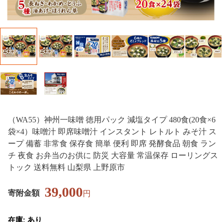
（WA55）神州一味噌 徳用パック 減塩タイプ 480食(20食×6
袋×4）味噌汁 即席味噌汁 インスタント レトルト みそ汁 ス
ープ 備蓄 非常食 保存食 簡単 便利 即席 発酵食品 朝食 ラン
チ 夜食 お弁当のお供に 防災 大容量 常温保存 ローリングス
トック 送料無料 山梨県 上野原市
39,000
寄附金額
円
在庫: あり