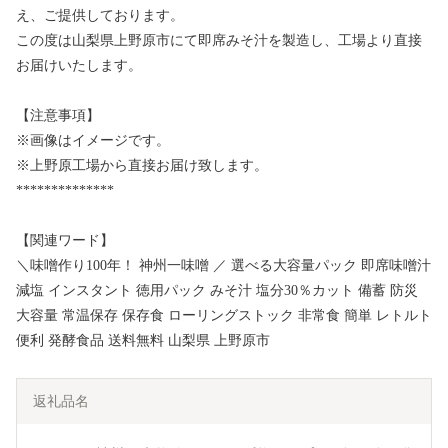
え、ご提供しております。
この度は山梨県上野原市にて即席みそ汁を製造し、工場より直接
お届けいたします。
【注意事項】
※画像はイメージです。
※上野原工場から直接お届け致します。
**************
【関連ワード】
＼味噌作り100年！ 神州一味噌 ／ 選べる大容量パック 即席味噌汁
減塩 インスタント 徳用パック みそ汁 塩分30％カット 備蓄 防災
大容量 常温保存 保存食 ローリングストック 非常食 簡単 レトルト
便利 発酵食品 送料無料 山梨県 上野原市
返礼品名