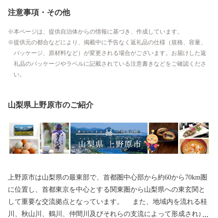
注意事項・その他
本ページは、提供自治体からの情報に基づき、作成しています。
提供元の都合などにより、掲載中に予告なく返礼品の仕様（規格、容量、
パッケージ、原材料など）が変更される場合がございます。お届けした返
礼品のパッケージやラベルに記載されている注意書きなどをご確認くださ
い。
山梨県上野原市のご紹介
上野原市は山梨県の最東部で、首都圏中心部から約60から70km圏
に位置し、首都東京を中心とする関東圏から山梨県への東玄関と
して重要な交流拠点となっています。 また、地域内を流れる桂
川、秋山川、鶴川、仲間川及びそれらの支流によって形成された