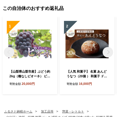
料 山梨県 上野原市
県 上野原市
この自治体のおすすめ返礼品
1
2
【山梨県山梨市産】ぶどう約
【人気 和菓子】 名菓 あんど
2kg（種なしピオーネ） ピオ
うなつ（20個 ） 和菓子 ドー
ーネ 種なし 約2kg 2～5房 ぶ
ナツ ドーナッツ お菓子 スイ
20,000円
16,000円
寄附金額
寄附金額
どう 葡萄 ブドウ 黒ぶどう 果
ーツ あんこ 山梨県産 名菓 あ
物 くだもの 山梨 旬 フルーツ
んドーナツ あんどうなつ ギ
デザート 甘い ジューシー お
フト 贈り物 プレゼント 送料
取り寄せ 人気 厳選 山梨県 上
無料 山梨県 上野原市
野原市 送料無料 ※沖縄県・
離島不可
ふるさと納税ホーム
加工品等
惣菜・レトルト