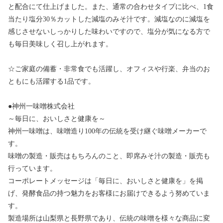
と配合にて仕上げました。また、通常の合わせタイプに比べ、1食
当たり塩分30％カットした減塩のみそ汁です。減塩なのに減塩を
感じさせないしっかりした味わいですので、塩分が気になる方で
も毎日美味しく召し上がれます。
☆ご家庭の備蓄・非常食でも活躍し、オフィスや行楽、弁当のお
ともにも活躍する1品です。
●神州一味噌株式会社
～毎日に、おいしさと健康を～
神州一味噌は、味噌造り100年の伝統を受け継ぐ味噌メーカーで
す。
味噌の製造・販売はもちろんのこと、即席みそ汁の製造・販売も
行っています。
コーポレートメッセージは「毎日に、おいしさと健康を」を掲
げ、発酵食品の持つ魅力をお客様にお届けできるよう努めていま
す。
製造場所は山梨県と長野県であり、伝統の味噌を様々な商品に変