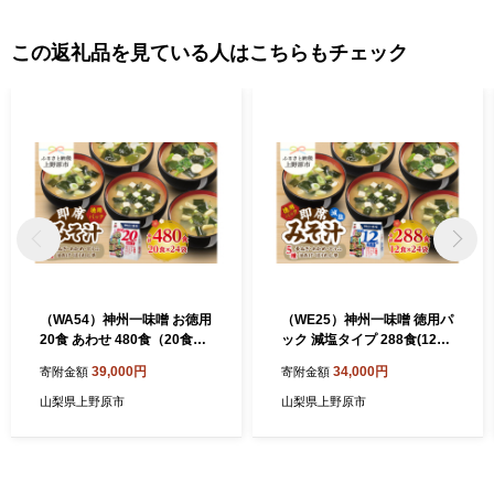
この返礼品を見ている人はこちらもチェック
（WA54）神州一味噌 お徳用
（WE25）神州一味噌 徳用パ
20食 あわせ 480食（20食×6
ック 減塩タイプ 288食(12食
袋×4箱）味噌汁 即席味噌汁
×6袋×4）味噌汁 即席味噌汁
39,000円
34,000円
寄附金額
寄附金額
インスタント レトルト みそ
インスタント レトルト みそ
汁 スープ 備蓄 非常食 保存食
汁 スープ 備蓄 非常食 保存食
山梨県上野原市
山梨県上野原市
簡単 便利 即席 発酵食品 朝食
簡単 便利 即席 発酵食品 朝食
ランチ 夜食 お弁当のお供に
ランチ 夜食 お弁当のお供に
防災 大容量 常温保存 保存食
防災 大容量 常温保存 ローリ
ローリングストック 送料無
ングストック 送料無料 山梨