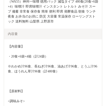
（WA55）神州一味噌 徳用パック 減塩タイプ 480食(20食×6袋
×4）味噌汁 即席味噌汁 インスタント レトルト みそ汁 スー
プ 備蓄 非常食 保存食 簡単 便利 即席 発酵食品 朝食 ランチ 
夜食 お弁当のお供に 防災 大容量 常温保存 ローリングスト
ック 送料無料 山梨県 上野原市
内容量
【内容量】
・20食×6袋×4箱（計24袋）
※わかめ汁96食、長ねぎ汁96食、油あげ汁96食、とうふ汁96
食、ほうれん草汁96食（計480食）
【原材料】
<調味みそ>