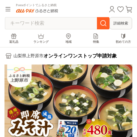
Pontaポイントでふるさと納税
詳細検索
返礼品
ランキング
地域
特集
初めての方
オンラインワンストップ申請対象
山梨県上野原市