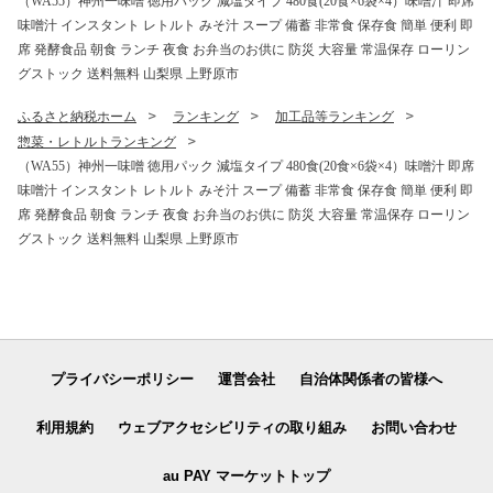
（WA55）神州一味噌 徳用パック 減塩タイプ 480食(20食×6袋×4）味噌汁 即席
味噌汁 インスタント レトルト みそ汁 スープ 備蓄 非常食 保存食 簡単 便利 即
席 発酵食品 朝食 ランチ 夜食 お弁当のお供に 防災 大容量 常温保存 ローリン
グストック 送料無料 山梨県 上野原市
ふるさと納税ホーム
ランキング
加工品等ランキング
惣菜・レトルトランキング
（WA55）神州一味噌 徳用パック 減塩タイプ 480食(20食×6袋×4）味噌汁 即席
味噌汁 インスタント レトルト みそ汁 スープ 備蓄 非常食 保存食 簡単 便利 即
席 発酵食品 朝食 ランチ 夜食 お弁当のお供に 防災 大容量 常温保存 ローリン
グストック 送料無料 山梨県 上野原市
プライバシーポリシー
運営会社
自治体関係者の皆様へ
利用規約
ウェブアクセシビリティの取り組み
お問い合わせ
au PAY マーケットトップ