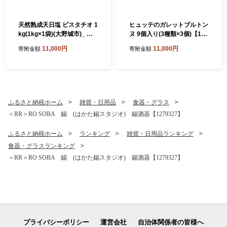
天然熟成天日塩 ピスタチオ 1
ヒュッテのガレットブルトン
kg(1kg×1袋)(大野城市)_ ピ
ヌ 9個入り(3種類×3個)【176
スタチオ ナッツ おつまみ 天
0171】
11,000円
11,000円
寄附金額
寄附金額
然 熟成 天日塩 おやつ スナッ
ク 菓子 風味 コク 大野城市
ギフト プレゼント 贈り物 送
料無料 人気 おすすめ 1kg
【1081988】
ふるさと納税ホーム
雑貨・日用品
食器・グラス
＜RR＞RO SOBA 錫 (はかた錫スタジオ) 錫酒器【1279327】
ふるさと納税ホーム
ランキング
雑貨・日用品ランキング
食器・グラスランキング
＜RR＞RO SOBA 錫 (はかた錫スタジオ) 錫酒器【1279327】
プライバシーポリシー
運営会社
自治体関係者の皆様へ