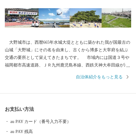
大野城市は、西暦665年水城大堤とともに築かれた我が国最古の
山城「大野城」にその名を由来し、古くから博多と大宰府を結ぶ
交通の要所として栄えてきたまちです。 市域内には国道３号や
福岡都市高速道路、ＪＲ九州鹿児島本線、西鉄天神大牟田線が通
り、九州自動車道太宰府ICや福岡空港にも近く、交通の便に恵ま
自治体紹介をもっと見る
れているとともに、東北部の四王寺山や乙金山、南部の牛頸山な
ど、貴重な緑も残っており、住みやすいまちとして、人口増加が
続いています。 今後も魅力あふれる住みよいまちづくりに取り
組んでまいります。 本市の歴史・施策・将来像にご理解をいた
お支払い方法
だき、ご協力ご支援いただきますようお願い申し上げます。
au PAY カード（番号入力不要）
au PAY 残高