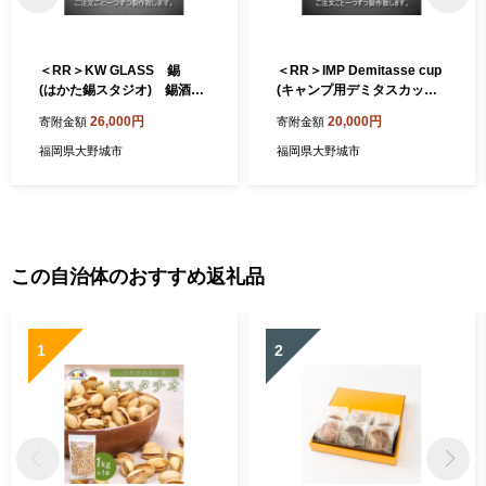
＜RR＞KW GLASS 錫
＜RR＞IMP Demitasse cup
(はかた錫スタジオ) 錫酒器
(キャンプ用デミタスカップ)
【1279333】
(はかた錫スタジオ) 錫酒
26,000円
20,000円
寄附金額
寄附金額
器【1279325】
福岡県大野城市
福岡県大野城市
この自治体のおすすめ返礼品
1
2