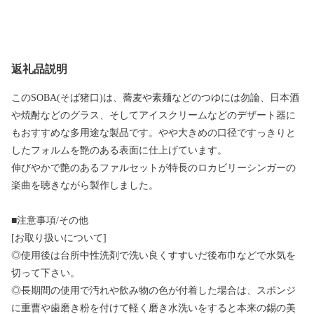
返礼品説明
このSOBA(そば猪口)は、蕎麦や素麺などのつゆには勿論、日本酒
や焼酎などのグラス、そしてアイスクリームなどのデザート器に
もおすすめな多用途な製品です。やや大きめの口径ですっきりと
したフォルムを艶のある表面に仕上げています。
伸びやかで艶のあるファルセットが特長のロカビリーシンガーの
楽曲を聴きながら製作しました。
■注意事項/その他
[お取り扱いについて]
◎使用後は台所中性洗剤で洗い良くすすいだ後布巾などで水気を
切って下さい。
◎長期間の使用で汚れや飲み物の色が付着した場合は、スポンジ
に重曹や歯磨き粉を付けて軽く磨き水洗いをすると本来の錫の美