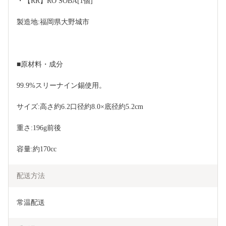
・【RR】RO SOBA[1個]
製造地:福岡県大野城市
■原材料・成分
99.9%スリーナイン錫使用。
サイズ:高さ約6.2口径約8.0×底径約5.2cm
重さ:196g前後
容量:約170cc
配送方法
常温配送