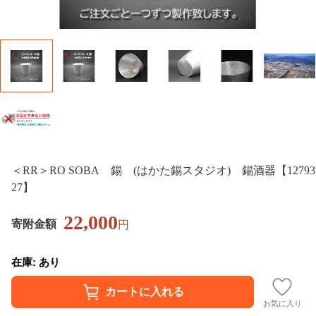
＜RR＞RO SOBA 錫 (はかた錫スタジオ) 錫酒器【12793
27】
22,000
寄附金額
円
在庫: あり
お気に入り