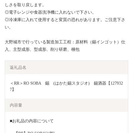
しさを取り戻します。
◎電子レンジや食器洗浄機に入れないで下さい。
◎冷凍庫に入れて使用すると変質の恐れがあります。ご注意下さ
い。
大野城市で行っている製造加工工程：原材料（錫インゴット）仕
入、主型成形、型成形、削り研磨、梱包
返礼品名
＜RR＞RO SOBA　錫　(はかた錫スタジオ)　錫酒器【127932
7】
内容量
■お礼品の内容について