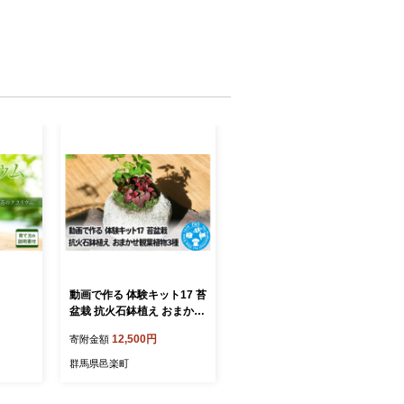
動画で作る 体験キット17 苔
盆栽 抗火石鉢植え おまかせ
観葉植物3種
12,500円
寄附金額
群馬県邑楽町