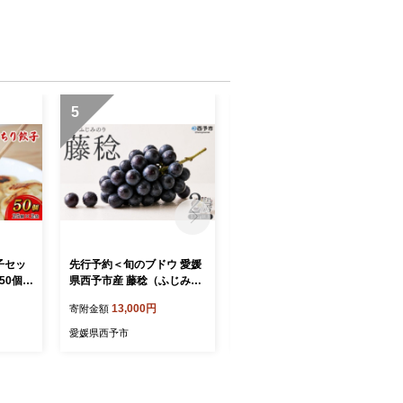
5
6
子セッ
先行予約＜旬のブドウ 愛媛
先行予約＜旬のブドウ 愛媛
0個(2
県西予市産 藤稔（ふじみの
県西予市産 藤稔＆翠峰 2房
 ギョー
り）2房（約1.1kg以上）＞
（約1.1kg以上）＞『2026
13,000円
13,000円
寄附金額
寄附金額
 もっち
『2026年8月上旬から9月上
年8月中旬から9月上旬迄に
豚 鍋
旬迄に順次出荷予定』 果物
順次出荷予定』ふじみのり
愛媛県西予市
愛媛県西予市
予市【冷
フルーツ ぶどう 葡萄 甘い
すいほう 果物 フルーツ ぶ
順次出荷
おいしい 期間限定 季節限定
どう 葡萄 甘い 期間限定 季
黒ぶどう 特産品 にしがみぶ
節限定 黒ぶどう 青 特産品
どう園 愛媛県 西予市【常
にしがみぶどう園 愛媛県 西