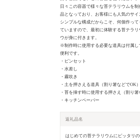
日々この容器で様々な苔テラリウムを制
品となっており、お客様にも人気のサイ
シンプルな構成だからこそ、何個作って
ていますので、最初に体験する苔テラリ
ウが身に付きます。
※制作時に使用する必要な道具は付属し
便利です。
・ピンセット
・水差し
・霧吹き
・土を押さえる道具（割り箸などでOK
・苔を挿す時に使用する押さえ（割り箸
・キッチンペーパー
返礼品名
はじめての苔テラリウムにピッタリの