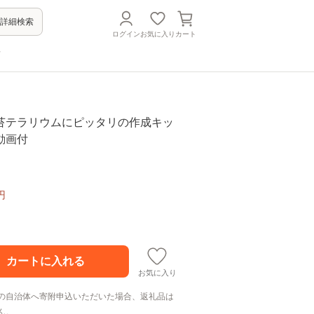
詳細検索
ログイン
お気に入り
カート
方
苔テラリウムにピッタリの作成キッ
動画付
円
お気に入り
の自治体へ寄附申込いただいた場合、返礼品は
ん。