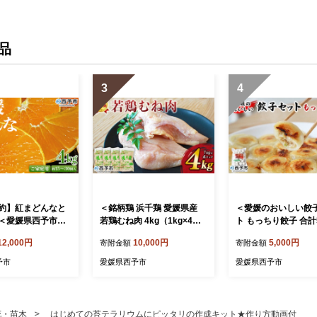
品
3
4
約】紅まどんなと
＜銘柄鶏 浜千鶏 愛媛県産
＜愛媛のおいしい餃
＜愛媛県西予市産
若鶏むね肉 4kg（1kg×4）
ト もっちり餃子 合計5
な ご家庭用 約4k
＞ 国産 鶏肉 鳥肉 とり チキ
5個×2袋)＞ぎょうざ
12,000円
10,000円
5,000円
寄附金額
寄附金額
5～30個入り 訳あり
ン むね肉 ムネ はまちどり
ザ 餃子 国産 丸餃子
 フルーツ オレン
精肉 にく ブロック 料理 ア
り 国産野菜 ブランド
予市
愛媛県西予市
愛媛県西予市
試第28号 期間限定
レンジ 夕飯 夕食 お弁当 昼
浅野食品 愛媛県 西
 甘い 食べて応援
食 唐揚げ から揚げ マルハ
凍】『1か月以内に
産 愛媛県 西予市
フーズ株式会社 愛媛県 西予
予定』
市 【冷凍】『1か月以内に
花・苗木
はじめての苔テラリウムにピッタリの作成キット★作り方動画付