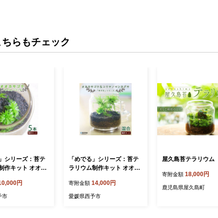
こちらもチェック
」シリーズ：苔テ
「めでる」シリーズ：苔テ
屋久島苔テラリウム
制作キット オオカ
ラリウム制作キット オオカ
18,000円
寄附金額
5本パック
サゴケ&コウヤノマンネン
10,000円
14,000円
寄附金額
グサ 混合パック
鹿児島県屋久島町
予市
愛媛県西予市