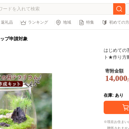
返礼品
ランキング
地域
特集
初めての
ップ申請対象
はじめての
ト★作り方
寄附金額
14,000
在庫: あり
現在お住まい
贈答されませ