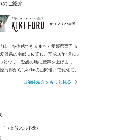
市のご紹介
「山」を体感できるまち～愛媛県西予市
つとなり、愛媛の地に産声を上げまし
臨海部から1,400mの山間部まで変化に富
し、平成25年に市内全域が「四国西予ジ
自治体紹介をもっと見る
して日本ジオパークに認定され、美しく
境・景観、その地で息づいてきた歴史と
るまちです。 このかけがえのない財産
、「住む人が暮らして安心を体感できる
法
あるよう、未来へ輝く西予市づくりに全
でまいります。
 カード（番号入力不要）
高