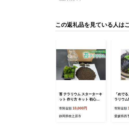
この返礼品を見ている人は
苔 テラリウム スターターキ
「めでる
ット 作り方 キット 初心者
ラリウム
向け ギフト 手造り 趣味 子
サゴケ 
10,000円
寄附金額
寄附金額
ども 癒やし こけ庭 苔庭 コ
ケ庭 庭園 苔玉 コケ玉 イン
静岡県牧之原市
愛媛県西
テリア インテリアグリーン
観葉植物 雑貨 装飾品 家庭