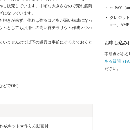
作し販売しています。手頃な大きさなので売れ筋商
au PAY
ズになっています。
クレジットカ
も飽きが来ず、作れば作るほど奥が深い構成になっ
ners、AM
ウムとしても汎用性の高い苔テラリウム作成ノウハ
ていませんので以下の道具は事前にそろえておくと
お申し込み
不明点がある
ある質問（FA
ださい。
）
などでOK）
作成キット★作り方動画付