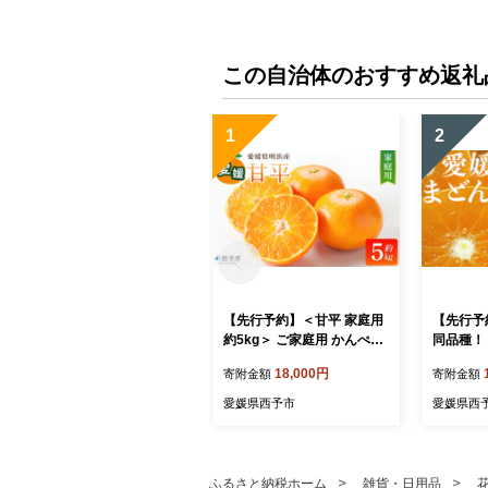
用 簡単 お手軽 自由研究 夏
休み かんようしょくぶつ ガ
ーデニング がーでにんぐ 園
芸 植物 しょくぶつ コケ作
この自治体のおすすめ返礼
り 苔作り こけ作り 農家直
送 産地直送 牧之原市 静岡
県 コケノミウラ 苔g
1
2
【先行予約】＜甘平 家庭用
【先行予
約5kg＞ ご家庭用 かんぺい
同品種！
高級 柑橘 ブランド みかん
愛媛まどん
18,000円
寄附金額
寄附金額
蜜柑 訳あり 果物 くだもの
g＞ 約1
フルーツ ミカン 愛媛 国産
柑橘 果物
愛媛県西予市
愛媛県西
ジューシー 明浜 特産品 笑
ジ 愛媛果
丸 愛媛県 西予市【常温】
マドンナ
『2027年2月上旬より順次
宇都宮物
出荷予定』
【常温】
ふるさと納税ホーム
雑貨・日用品