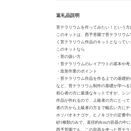
返礼品説明
苔テラリウムを作ってみたい！という方
このキットは、西予苔園で苔テラリウム
く苔テラリウム作品のキットとなってい
このキットなら
・苔の扱い方
・苔テラリウムのレイアウトの基本や考
・造形作業のポイント
・苔テラリウム作品を作る上での基礎的
など、苔テラリウム制作の基礎が学べる
初心者の方に最適なキットですが、シン
作品が作れるので、上級者の方にとって
者の方から上級者の方まで幅広い方にチ
ホソバオキナゴケ、ヒノキゴケの定番中
砂1種類のみで、直径約8cmの容器の中
西予苔園でも、この容器を使った苔テラリウ