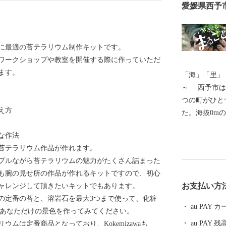
愛媛県西予
に最適の苔テラリウム制作キットです。
ワークショップや教室を開催する際に作っていただ
ます。
「海」「里」
～ 西予市は愛媛県の南部に位置し、平成16年4月に5
つの町がひと
え方
た。海抜0mの
んだ地形を有
な作法
オパーク」と
苔テラリウム作品が作れます。
豊かな自然環
プルながら苔テラリウムの魅力がたくさん詰まった
伝統文化を誇
も腕の見せ所の作品が作れるキットですので、初心
を大切に守り
お支払い方
ャレンジして頂きたいキットでもあります。
ふるさと」で
の定番の苔と、溶岩石を最大3つまで使って、化粧
力で取り組ん
au PAY
にあなただけの景色を作ってみてください。
au PAY 残
ムは定番商品となっており、Kokemizawaも