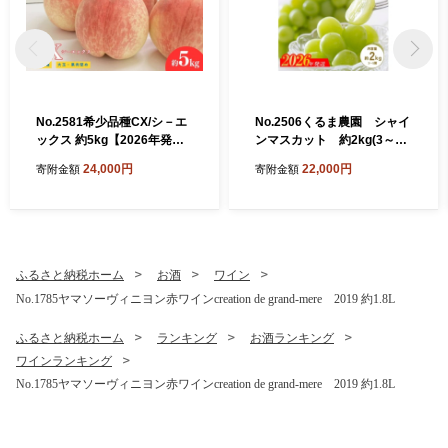
No.2581希少品種CX/シ－エ
No.2506くるま農園 シャイ
ックス 約5kg【2026年発
ンマスカット 約2kg(3～5
送 先行予約】
房)【2026年発送 先行予
24,000円
22,000円
寄附金額
寄附金額
約】
ふるさと納税ホーム
お酒
ワイン
No.1785ヤマソーヴィニヨン赤ワインcreation de grand-mere 2019 約1.8L
ふるさと納税ホーム
ランキング
お酒ランキング
ワインランキング
No.1785ヤマソーヴィニヨン赤ワインcreation de grand-mere 2019 約1.8L