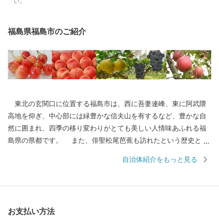
い。
福島県福島市のご紹介
東北の玄関口に位置する福島市は、西に吾妻連峰、東に阿武隈
高地を仰ぎ、中心部には緑豊かな信夫山を有するなど、豊かな自
然に囲まれ、四季の移り変わりがとても美しい人情味あふれる福
島県の県都です。 また、俳聖松尾芭蕉も訪れたという歴史と伝
統に培われた「飯坂温泉」をはじめ、こけしと水芭蕉の里「土湯
自治体紹介をもっと見る
温泉」や奥州三高湯の一つに数えられる温泉郷「高湯温泉」とい
ったそれぞれに特色のある温泉地を有しているほか、初夏のサク
ランボにはじまり、夏のモモ、秋のナシやブドウ、初冬のリンゴ
など、一年中くだものの絶えない「くだものの宝石箱」として全
お支払い方法
国の皆様に親しまれております。