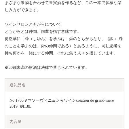
まざまな果物を合わせて果実酒を作るなど、この一本で多様な楽
しみ方ができます。
ワインサロンともがらについて
ともがらとは仲間、同輩を指す意味です。
徒然草に「舜（しゆん）を学ぶは、舜のともがらなり」（訳： 舜
のことを学ぶのは、舜の仲間である）とあるように、同じ思考を
持ち何かを一緒にする仲間、それに集う人々を指しています。
※20歳未満の飲酒は法律で禁じられています。
返礼品名
No.1785ヤマソーヴィニヨン赤ワインcreation de grand-mere　
2019  約1.8L
内容量