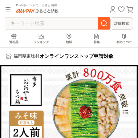
Pontaポイントでふるさと納税
詳細検索
返礼品
ランキング
地域
特集
初めての方
オンラインワンストップ申請対象
福岡県東峰村