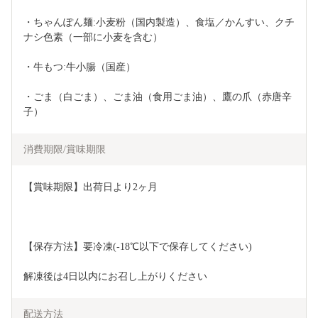
・ちゃんぽん麺:小麦粉（国内製造）、食塩／かんすい、クチ
ナシ色素（一部に小麦を含む）
・牛もつ:牛小腸（国産）
・ごま（白ごま）、ごま油（食用ごま油）、鷹の爪（赤唐辛
子）
消費期限/賞味期限
【賞味期限】出荷日より2ヶ月
【保存方法】要冷凍(-18℃以下で保存してください) 
解凍後は4日以内にお召し上がりください
配送方法