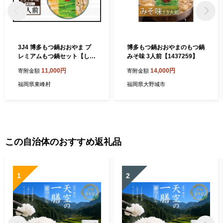
3J4 博多もつ鍋おおやま プ
博多もつ鍋おおやまのもつ鍋
レミアムもつ鍋セット【しょ
みそ味 3人前【1437259】
うゆ味2人前】
11,000円
14,000円
寄附金額
寄附金額
福岡県東峰村
福岡県大野城市
この自治体のおすすめ返礼品
1
2