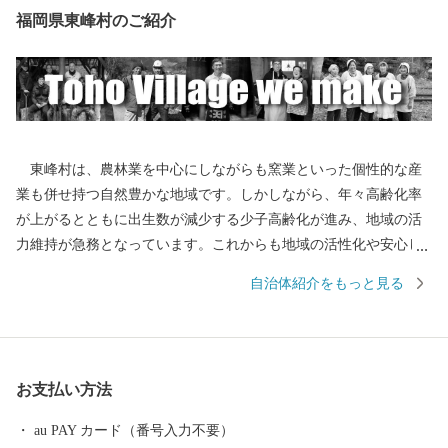
福岡県東峰村のご紹介
東峰村は、農林業を中心にしながらも窯業といった個性的な産
業も併せ持つ自然豊かな地域です。しかしながら、年々高齢化率
が上がるとともに出生数が減少する少子高齢化が進み、地域の活
力維持が急務となっています。これからも地域の活性化や安心し
て暮らせる住環境の整備を推進しながら、豊かな地域づくりにな
自治体紹介をもっと見る
お一層努めてまいります。 東峰村は、平成２９年７月５日に発
生した九州北部豪雨により甚大な被害にあい、尊い人命・家屋や
農地も失われ、自然豊かな山里の環境が一変しました。そのよう
な中、全国より温かいご支援をいただき心より感謝申し上げま
お支払い方法
す。
au PAY カード（番号入力不要）