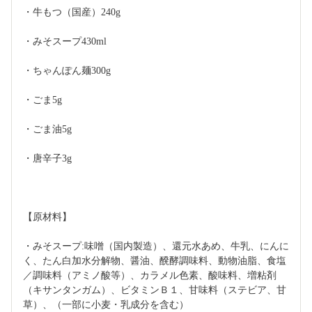
・牛もつ（国産）240g
・みそスープ430ml
・ちゃんぽん麺300g
・ごま5g
・ごま油5g
・唐辛子3g
【原材料】
・みそスープ:味噌（国内製造）、還元水あめ、牛乳、にんに
く、たん白加水分解物、醤油、醗酵調味料、動物油脂、食塩
／調味料（アミノ酸等）、カラメル色素、酸味料、増粘剤
（キサンタンガム）、ビタミンＢ１、甘味料（ステビア、甘
草）、（一部に小麦・乳成分を含む）