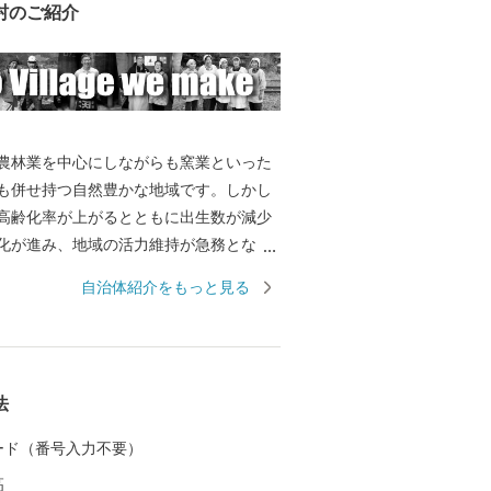
村のご紹介
林業を中心にしながらも窯業といった
も併せ持つ自然豊かな地域です。しかし
高齢化率が上がるとともに出生数が減少
化が進み、地域の活力維持が急務となっ
れからも地域の活性化や安心して暮らせ
自治体紹介をもっと見る
備を推進しながら、豊かな地域づくりに
てまいります。 東峰村は、平成２９年
生した九州北部豪雨により甚大な被害に
命・家屋や農地も失われ、自然豊かな山
法
変しました。そのような中、全国より温
いただき心より感謝申し上げます。
 カード（番号入力不要）
高