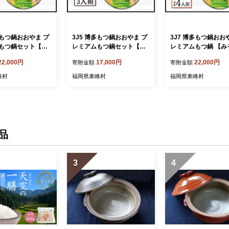
多もつ鍋おおやま プ
3J5 博多もつ鍋おおやま プ
3J7 博多もつ鍋おお
もつ鍋セット【し
レミアムもつ鍋セット【し
レミアムもつ鍋 【み
4人前】
ょうゆ味3人前】
ょうゆ食べ比べ4人
22,000円
17,000円
22,000円
寄附金額
寄附金額
峰村
福岡県東峰村
福岡県東峰村
品
3
4