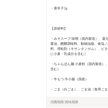
・唐辛子3g
【原材料】
・みそスープ:味噌（国内製造）、還
醤油、醗酵調味料、動物油脂、食塩／
料、増粘剤（キサンタンガム）、ビタ
に小麦・乳成分を含む）
・ちゃんぽん麺:小麦粉（国内製造）
含む）
・牛もつ:牛小腸（国産）
・ごま（白ごま）、ごま油（食用ごま
消費期限/賞味期限