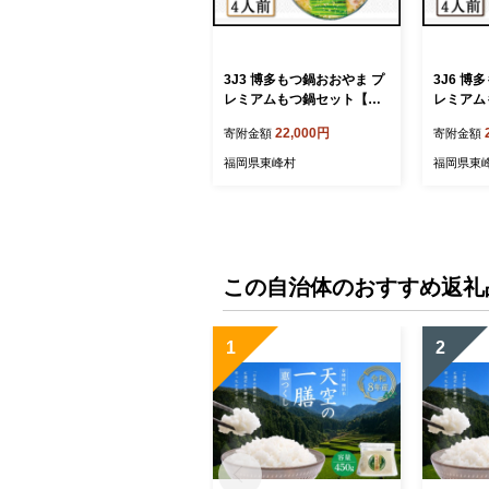
3J3 博多もつ鍋おおやま プ
3J6 博
レミアムもつ鍋セット【み
レミアム
そ味4人前】
ょうゆ味
22,000円
寄附金額
寄附金額
福岡県東峰村
福岡県東
この自治体のおすすめ返礼
1
2