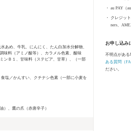
au PAY
クレジットカ
ners、AM
お申し込み
元水あめ、牛乳、にんにく、たん白加水分解物、
調味料（アミノ酸等）、カラメル色素、酸味
不明点がある
ミンＢ１、甘味料（ステビア、甘草）、（一部
ある質問（FA
ださい。
、食塩／かんすい、クチナシ色素（一部に小麦を
油）、鷹の爪（赤唐辛子）