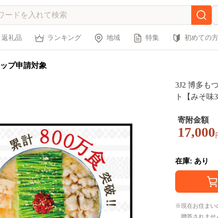
返礼品
ランキング
地域
特集
初めての
ップ申請対象
3J2 博多
ト【みそ味
寄附金額
17,000
在庫: あり
現在お住まい
贈答されませ