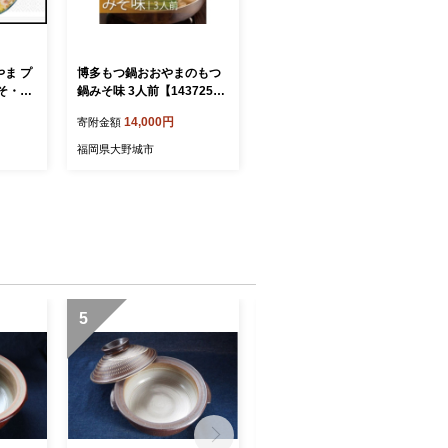
やま プ
博多もつ鍋おおやまのもつ
そ・し
鍋みそ味 3人前【143725
前】
9】
14,000円
寄附金額
福岡県大野城市
5
6