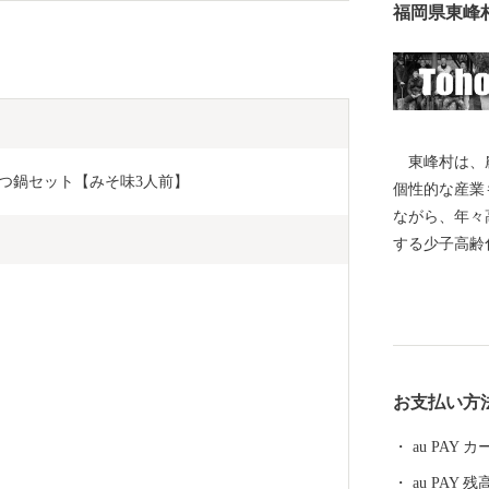
福岡県東峰
東峰村は、農
もつ鍋セット【みそ味3人前】
個性的な産業
ながら、年々
する少子高齢
ています。こ
る住環境の整
なお一層努め
７月５日に発
あい、尊い人
お支払い方
里の環境が一
かいご支援を
au PAY
au PAY 残