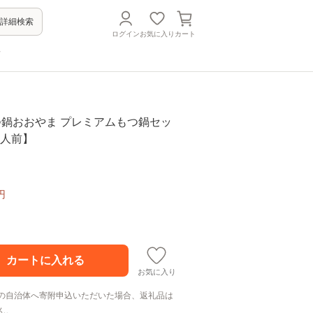
詳細検索
ログイン
お気に入り
カート
方
もつ鍋おおやま プレミアムもつ鍋セッ
3人前】
円
お気に入り
の自治体へ寄附申込いただいた場合、返礼品は
ん。