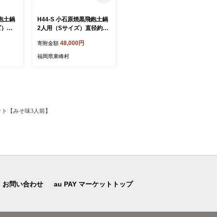
飛鉋土鍋
H44-S 小石原焼黒飛鉋土鍋
H43-S 小石原焼黒飛鉋土鍋
ズ）直
2人用（Sサイズ）直径約21
3人～4人用（Mサイズ）直
cm
径約26cm
48,000円
61,000円
寄附金額
寄附金額
福岡県東峰村
福岡県東峰村
ット【みそ味3人前】
お問い合わせ
au PAY マーケットトップ