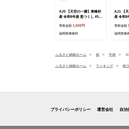
AJ5 【天空の一膳】東峰村
AJ1 
産 令和8年産 恵つくし 450
産 令和8
ｇ
ｇ
1,500円
寄附金額
寄附金額
福岡県東峰村
福岡県東
ふるさと納税ホーム
肉
牛肉
3
ふるさと納税ホーム
ランキング
肉
プライバシーポリシー
運営会社
自治