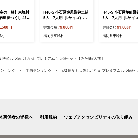
【天空の一膳】東峰村
H46-S 小石原焼黒飛鉋土鍋
H45-S 小石原焼紅
年産 夢つくし 450
5人～7人用（Lサイズ）直
5人～7人用（Lサイ
径約30cm
径約30cm
1,500円
79,000円
99,000円
寄附金額
寄附金額
峰村
福岡県東峰村
福岡県東峰村
J2 博多もつ鍋おおやま プレミアムもつ鍋セット【みそ味3人前】
ランキング
牛肉ランキング
3J2 博多もつ鍋おおやま プレミアムもつ鍋セ
体関係者の皆様へ
利用規約
ウェブアクセシビリティの取り組み