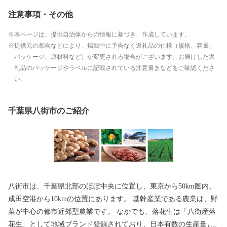
注意事項・その他
本ページは、提供自治体からの情報に基づき、作成しています。
提供元の都合などにより、掲載中に予告なく返礼品の仕様（規格、容量、
パッケージ、原材料など）が変更される場合がございます。お届けした返
礼品のパッケージやラベルに記載されている注意書きなどをご確認くださ
い。
千葉県八街市のご紹介
八街市は、千葉県北部のほぼ中央に位置し、東京から50km圏内、
成田空港から10kmの位置にあります。 基幹産業である農業は、野
菜が中心の都市近郊型農業です。 なかでも、落花生は「八街産落
花生」として地域ブランド登録されており、日本有数の生産量と