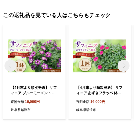
この返礼品を見ている人はこちらもチェック
【4月末より順次発送】 サフ
【4月末より順次発送】 サフ
ィニア ブルーモーメント 鉢
ィニア あずきフラッペ 鉢
花 / 瑞浪市 中山園芸 花 お
花 / 瑞浪市 中山園芸 花 お
16,000円
16,000円
寄附金額
寄附金額
花 お祝い 鉢植え 生花 ギフト
花 お祝い 鉢植え 生花 ギフト
プレゼント フラワー [AZDC
プレゼント フラワー [AZDC
岐阜県瑞浪市
岐阜県瑞浪市
008]
007]