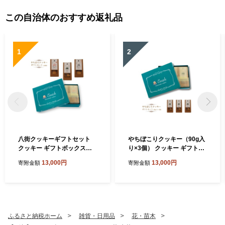
この自治体のおすすめ返礼品
1
2
八街クッキーギフトセット
やちぼこりクッキー（90g入
クッキー ギフトボックスク
り×3個） クッキー ギフトボ
ッキー 焼き菓子 プレゼント
ックスクッキー 焼き菓子 プ
13,000円
13,000円
寄附金額
寄附金額
贈答用 お取り寄せスイーツ
レゼント 贈答用 お取り寄せ
スイーツ
ふるさと納税ホーム
雑貨・日用品
花・苗木