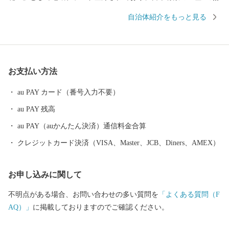
味を誇っています。 「緑豊かに心豊かに健やかに ともに支えあ
自治体紹介をもっと見る
い安心して暮らせる八街」をめざして、 豊かな自然を守り、便利
で快適、安全で安心なまちづくりを進めて参ります。皆様のご協
力・ご来訪をお待ちしております。
お支払い方法
au PAY カード（番号入力不要）
au PAY 残高
au PAY（auかんたん決済）通信料金合算
クレジットカード決済（VISA、Master、JCB、Diners、AMEX）
お申し込みに関して
不明点がある場合、お問い合わせの多い質問を
「よくある質問（F
AQ）」
に掲載しておりますのでご確認ください。