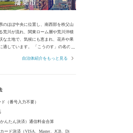
県のほぼ中央に位置し、南西部を秩父山
る荒川が流れ、関東ローム層や荒川沖積
沃な土地で、気候にも恵まれ、花卉や果
に適しています。 「こうのす」の名の由
この地に无邪志国（むさしのくに）の国
自治体紹介をもっと見る
ことから「国府の州」が「こうのす」と
鴻（こうのとり）伝説」から「鴻巣」の
になったと伝えられています。 昭和29
（鴻巣町、箕田村、田間宮村、馬室村、笠
法
）が合併して県内17番目の市として誕生
江戸時代には中山道の宿場町として栄
 カード（番号入力不要）
余の伝統を誇る「ひな人形のまち」として、
高
「花のまち」としても全国にその名が知
。平成17年10月1日に、吹上町、川里町と
（auかんたん決済）通信料金合算
生しました。 現在では首都圏50
ード決済（VISA、Master、JCB、Di