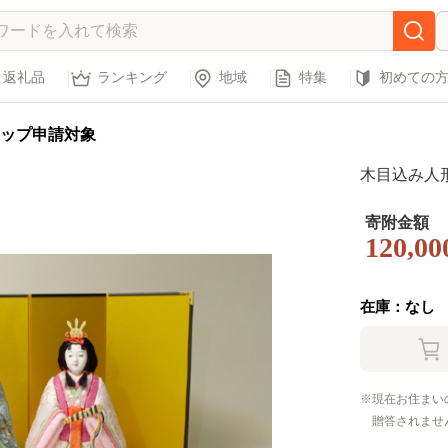
返礼品
ランキング
地域
特集
初めての
ップ申請対象
木目込み人形
寄附金額
120,00
在庫：なし
現在お住まい
贈答されませ