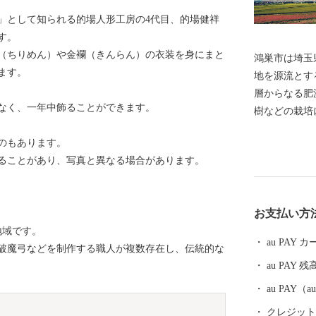
」として知られる的場人形工房の4代目、的場健祥
す。
（ちりめん）や金襴（きんらん）の衣装を身にまと
鴻巣市は埼玉
ます。
地を源流とす
層からなる肥
なく、一年中飾ることができます。
樹などの栽培
来は、かつて
のもあります。
府が置かれた
ることがあり、写真と異なる場合があります。
転じ、後に「
字を当てるよう
年に1町5村
お支払い方
原村、常光村
地域です。
した本市は、
au PAY
破魔弓などを制作する職人が複数存在し、伝統的な
え、380年
au PAY 残
また近年では
られています
au PAY
合併し、新鴻巣市が誕
クレジットカ