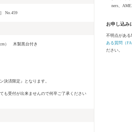
キロメートル
ners、AM
の中核都市と
o.459
お申し込み
不明点がある
ある質問（FA
cm）　木製黒台付き
ださい。
ン決済限定』となります。
ても受付が出来ませんので何卒ご了承ください