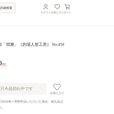
詳細検索
ログイン
お気に入り
カート
方
「煌雅」［的場人形工房］ No.459
0
円
お気に入り
の自治体へ寄附申込いただいた場合、返礼品は
ん。