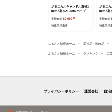
ボタニカルキャンドル直径1
ボタニカ
0cm×高さ21.5cm パープル
0cm×高
系 ／ ボタニカルキャンドル
／ ボタ
60,000円
寄附金額
寄附金額
ドライフラワーキャンドル
ライフラ
観賞用キャンドル フラワー
賞用キャ
埼玉県鴻巣市
埼玉県鴻
キャンドル インテリア 雑貨
ャンドル
ナチュラルインテリア 北欧
ナチュラ
インテリア ギフト プレゼン
インテリ
ト 誕生日 新築祝い おしゃ
ト 誕生日
ふるさと納税ホーム
工芸品・装飾品
れ 癒し空間 季節の花 ドラ
れ 癒し空
イフラワー 埼玉県 No.638-
イフラワー
ふるさと納税ホーム
ランキング
工
06
05
プライバシーポリシー
運営会社
自治