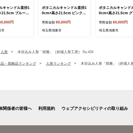
ルキャンドル直径1
ボタニカルキャンドル直径1
ボタニカルキャンド
さ21.5cm ブルー系
0cm×高さ21.5cm ピンク系
0cm×高さ21.5cm 
ニカルキャンドル ド
／ ボタニカルキャンドル ド
系 ／ ボタニカルキ
60,000円
60,000円
60,000円
寄附金額
寄附金額
ワーキャンドル 観
ライフラワーキャンドル 観
ドライフラワーキャ
ンドル フラワーキ
賞用キャンドル フラワーキ
観賞用キャンドル フ
巣市
埼玉県鴻巣市
埼玉県鴻巣市
 インテリア 雑貨
ャンドル インテリア 雑貨
キャンドル インテリ
ルインテリア 北欧
ナチュラルインテリア 北欧
ナチュラルインテリア
ア ギフト プレゼン
インテリア ギフト プレゼン
インテリア ギフト 
 新築祝い おしゃ
ト 誕生日 新築祝い おしゃ
ト 誕生日 新築祝い 
人形
木目込み人形「煌雅」［的場人形工房］ No.459
間 季節の花 ドラ
れ 癒し空間 季節の花 ドラ
れ 癒し空間 季節の花
 埼玉県 No.638-
イフラワー 埼玉県 No.638-
イフラワー 埼玉県 No.
芸品・装飾品ランキング
人形ランキング
木目込み人形「煌雅」［的場人形工房
04
03
体関係者の皆様へ
利用規約
ウェブアクセシビリティの取り組み