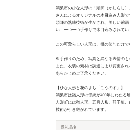
鴻巣市のひな人形の「頭師（かしらし）
さんによるオリジナルの木目込み人形で
頭師の熟練技術が生かされ、美しい縮緬
い、一つ一つ手作りで木目込みされてい
この可愛らしい人形は、桃の節句だけで
※手作りのため、写真と異なる表情のも
また、衣装の素材は調達により変更され
あらかじめご了承ください。
【ひな人形と花のまち「こうのす」】
鴻巣市は雛人形の伝統が400年にわたる
人形町には雛人形、五月人形、羽子板、
技術が引き継がれています。
返礼品名