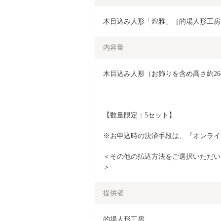
木目込み人形「煌雅」［的場人形工房］ N
内容量
木目込み人形（お飾りを含め高さ約26
【数量限定：5セット】
※お申込時の決済手段は、『オンライ
＜その他の払込方法をご選択いただい
＞
提供者
的場人形工房