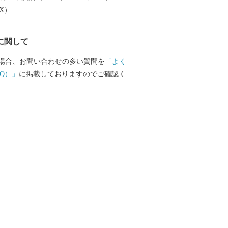
圏内という地理的条件に恵まれ、県央部
EX）
して発展を続けています。
に関して
場合、お問い合わせの多い質問を
「よく
Q）」
に掲載しておりますのでご確認く