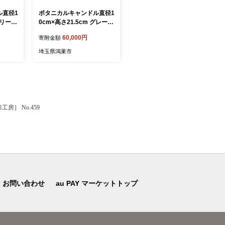
ル直径1
ボタニカルキャンドル直径1
ボタニカルキャンドル直径1
グリーン
0cm×高さ21.5cm グレー系
0cm×高さ21.5cm ホワイト
ャンドル
／ ボタニカルキャンドル ド
系 ／ ボタニカルキャンドル
60,000円
60,000円
寄附金額
寄附金額
ンドル
ライフラワーキャンドル 観
ドライフラワーキャンドル
ラワー
賞用キャンドル フラワーキ
観賞用キャンドル フラワー
埼玉県鴻巣市
埼玉県鴻巣市
ア 雑貨
ャンドル インテリア 雑貨
キャンドル インテリア 雑貨
 北欧
ナチュラルインテリア 北欧
ナチュラルインテリア 北欧
プレゼン
インテリア ギフト プレゼン
インテリア ギフト プレゼン
おしゃ
ト 誕生日 新築祝い おしゃ
ト 誕生日 新築祝い おしゃ
 ドラ
れ 癒し空間 季節の花 ドラ
れ 癒し空間 季節の花 ドラ
638-
イフラワー 埼玉県 No.638-
イフラワー 埼玉県 No.638-
］ No.459
02
01
お問い合わせ
au PAY マーケットトップ