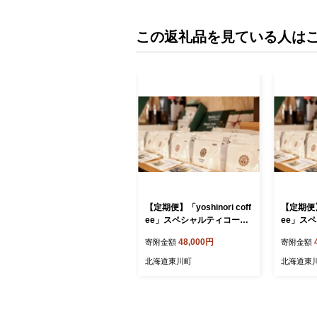
この返礼品を見ている人は
【定期便】「yoshinori coff
【定期便】「
ee」スペシャルティコーヒ
ee」ス
ーセット ３ヵ月コース
ーセット
48,000円
寄附金額
寄附金額
【豆】
【中挽き
パー用）
北海道東川町
北海道東