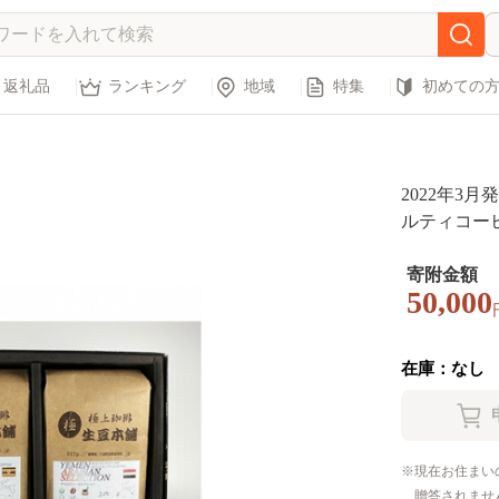
返礼品
ランキング
地域
特集
初めての
2022年3
ルティコーヒー
6932】
寄附金額
50,000
在庫：なし
現在お住まい
贈答されませ