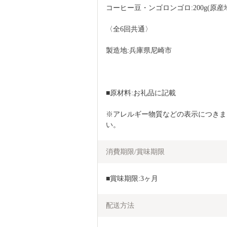
コーヒー豆・ンゴロンゴロ:200g(原産
〈全6回共通〉
製造地:兵庫県尼崎市
■原材料:お礼品に記載
※アレルギー物質などの表示につきま
い。    
消費期限/賞味期限
■賞味期限:3ヶ月
配送方法