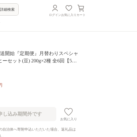
詳細検索
ログイン
お気に入り
カート
方
月発送開始『定期便』月替わりスペシャ
セット(豆) 200g×2種 全6回【504
円
お気に入り
の自治体へ寄附申込いただいた場合、返礼品は
ん。