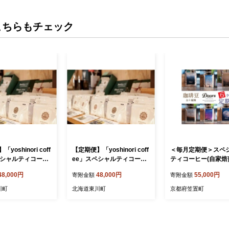
こちらもチェック
yoshinori coff
【定期便】「yoshinori coff
＜毎月定期便＞スペ
ペシャルティコーヒ
ee」スペシャルティコーヒ
ティコーヒー(自家焙煎
 ３ヵ月コース
ーセット ３ヵ月コース
レンド/シングル焙煎豆
48,000円
48,000円
55,000円
寄附金額
寄附金額
粉（プレス、ペー
【細挽き粉（家庭用エスプ
0g |全6回【408620
】
レッソ用）】
川町
北海道東川町
京都府笠置町