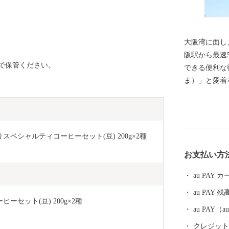
大阪湾に面し
阪駅から最速
で保管ください。
できる便利な
ま）」と愛着をこめて
尼崎市では、
り、 尼崎城
珍しい、犬・
に関する 基金などがあり
スペシャルティコーヒーセット(豆) 200g×2種 
に戸田氏鉄に
お支払い方
崎城が築かれ
大きさがあっ
au PAY
その姿を見る
au PAY 残
崎城西三の丸
セット(豆) 200g×2種 
一部である 天
au PAY
月、400年
クレジットカ