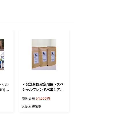
シャル
＜発送月固定定期便＞スペ
)| ブ
シャルブレンド水出しアイ
 各20
スコーヒー 3つセット全6回
54,000円
寄附金額
9】
【4087498】
大阪府和泉市