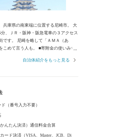
、兵庫県の南東端に位置する尼崎市。 大
5分、ＪＲ・阪神・阪急電車の３アクセス
街です。 尼崎を略して「ＡＭＡ（あ
言う人も。 ■寄附金の使いみち
14通りの寄附金の使いみちを設けてお
自治体紹介をもっと見る
の整備等に活用する基金のほか、 全国でも
猫の殺処分ゼロを目指すなどの動物愛護
ます。 ■蘇る、尼崎城 1618年
よって、 三重の堀、四層の天守を持つ尼
法
ました。 敷地は甲子園球場の約3.5倍もの
たようです。 明治の廃城令により、今は
 カード（番号入力不要）
ことはできなくなりましたが、 当時の尼
高
エリアにあたる尼崎城址公園内に本丸の
守が整備されることとなり、 平成31年3
（auかんたん決済）通信料金合算
の時を越えてついに尼崎城が蘇りました。
ード決済（VISA、Master、JCB、Di