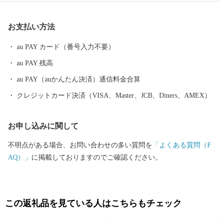
堀、四層の天守を持つ尼崎城が築かれました。 敷地は甲子園球場
の約3.5倍もの大きさがあったようです。 明治の廃城令により、今
お支払い方法
はその姿を見ることはできなくなりましたが、 当時の尼崎城西三
の丸エリアにあたる尼崎城址公園内に本丸の一部である 天守が整
au PAY カード（番号入力不要）
備されることとなり、 平成31年3月、400年の時を越えてついに尼
au PAY 残高
崎城が蘇りました。
au PAY（auかんたん決済）通信料金合算
クレジットカード決済（VISA、Master、JCB、Diners、AMEX）
お申し込みに関して
不明点がある場合、お問い合わせの多い質問を
「よくある質問（F
AQ）」
に掲載しておりますのでご確認ください。
この返礼品を見ている人はこちらもチェック