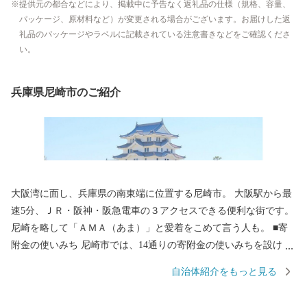
提供元の都合などにより、掲載中に予告なく返礼品の仕様（規格、容量、
パッケージ、原材料など）が変更される場合がございます。お届けした返
礼品のパッケージやラベルに記載されている注意書きなどをご確認くださ
い。
兵庫県尼崎市のご紹介
大阪湾に面し、兵庫県の南東端に位置する尼崎市。 大阪駅から最
速5分、ＪＲ・阪神・阪急電車の３アクセスできる便利な街です。
尼崎を略して「ＡＭＡ（あま）」と愛着をこめて言う人も。 ■寄
附金の使いみち 尼崎市では、14通りの寄附金の使いみちを設けて
おり、 尼崎城の整備等に活用する基金のほか、 全国でも珍しい、
自治体紹介をもっと見る
犬・猫の殺処分ゼロを目指すなどの動物愛護に関する 基金などが
あります。 ■蘇る、尼崎城 1618年に戸田氏鉄によって、 三重の