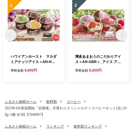
1
2
ハワイアンホースト マカダ
博多あまおうのこだわりアイ
ミアナッツアイス＜AH-HS
ス＜AH-ABR＞_アイス アイ
＞_アイス アイスクリーム ス
スクリーム スイーツ デザー
9,000円
9,000円
寄附金額
寄附金額
イーツ デザート マカダミア
ト 苺 いちご イチゴ あまおう
詰め合わせ ギフト 贈り物 ミ
ギフト 贈り物 手作業 詰め合
ルクチョコ ホワイトチョコ
わせ バニラ ショコラ クリー
ストロベリー マンゴー ピス
ムチーズ シャーベット ふる
タチオ ふるさと納税【1528
さと納税【1525215】
629】
ふるさと納税ホーム
飲料類
コーヒー
2022年4月発送開始『定期便』月替わりスペシャルティコーヒーセット(豆) 20
0g×2種 全3回【5046897】
ふるさと納税ホーム
ランキング
飲料類ランキング