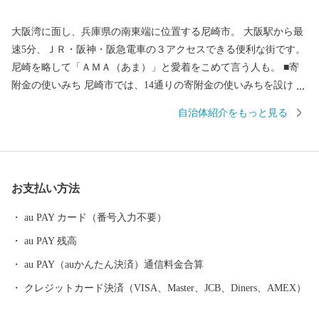
大阪湾に面し、兵庫県の南東端に位置する尼崎市。 大阪駅から最
速5分、ＪＲ・阪神・阪急電車の３アクセスできる便利な街です。
尼崎を略して「ＡＭＡ（あま）」と愛着をこめて言う人も。 ■寄
附金の使いみち 尼崎市では、14通りの寄附金の使いみちを設けて
おり、 尼崎城の整備等に活用する基金のほか、 全国でも珍しい、
自治体紹介をもっと見る
犬・猫の殺処分ゼロを目指すなどの動物愛護に関する 基金などが
あります。 ■蘇る、尼崎城 1618年に戸田氏鉄によって、 三重の
堀、四層の天守を持つ尼崎城が築かれました。 敷地は甲子園球場
の約3.5倍もの大きさがあったようです。 明治の廃城令により、今
お支払い方法
はその姿を見ることはできなくなりましたが、 当時の尼崎城西三
の丸エリアにあたる尼崎城址公園内に本丸の一部である 天守が整
au PAY カード（番号入力不要）
備されることとなり、 平成31年3月、400年の時を越えてついに尼
au PAY 残高
崎城が蘇りました。
au PAY（auかんたん決済）通信料金合算
クレジットカード決済（VISA、Master、JCB、Diners、AMEX）