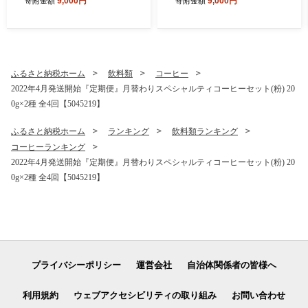
9,000円
9,000円
寄附金額
寄附金額
イーツ デザート マカダミア
ト 苺 いちご イチゴ あまおう
詰め合わせ ギフト 贈り物 ミ
ギフト 贈り物 手作業 詰め合
ルクチョコ ホワイトチョコ
わせ バニラ ショコラ クリー
ストロベリー マンゴー ピス
ムチーズ シャーベット ふる
タチオ ふるさと納税【1528
さと納税【1525215】
629】
ふるさと納税ホーム
飲料類
コーヒー
2022年4月発送開始『定期便』月替わりスペシャルティコーヒーセット(粉) 20
0g×2種 全4回【5045219】
ふるさと納税ホーム
ランキング
飲料類ランキング
コーヒーランキング
2022年4月発送開始『定期便』月替わりスペシャルティコーヒーセット(粉) 20
0g×2種 全4回【5045219】
プライバシーポリシー
運営会社
自治体関係者の皆様へ
利用規約
ウェブアクセシビリティの取り組み
お問い合わせ