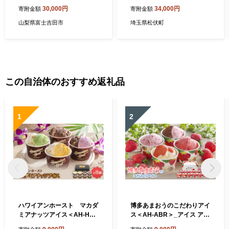
磨いた スペシャルティコー
30,000円
34,000円
寄附金額
寄附金額
ヒーセット 6ヶ月コース
山梨県富士吉田市
埼玉県松伏町
この自治体のおすすめ返礼品
1
2
ハワイアンホースト マカダ
博多あまおうのこだわりアイ
ミアナッツアイス＜AH-HS
ス＜AH-ABR＞_アイス アイ
＞_アイス アイスクリーム ス
スクリーム スイーツ デザー