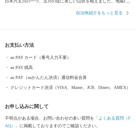
日本六玉川の一つ、玉川の堤に美しい山吹を植えました。地蔵禅
院のしだれ桜の見ごろが過ぎる頃、その山吹もまた咲き乱れま
自治体紹介をもっと見る
す。このように古と未来が交差する自然の美しいまち、それが井
手町なのです。 井手町ふるさと納税担当窓口 電話番号 050-1730-1
217 受付時間 平日 9時00分～17時30分 ※土日祝祭日は休みとなり
ます Email:ide@furusato-supports.com
お支払い方法
au PAY カード（番号入力不要）
au PAY 残高
au PAY（auかんたん決済）通信料金合算
クレジットカード決済（VISA、Master、JCB、Diners、AMEX）
お申し込みに関して
不明点がある場合、お問い合わせの多い質問を
「よくある質問（F
AQ）」
に掲載しておりますのでご確認ください。