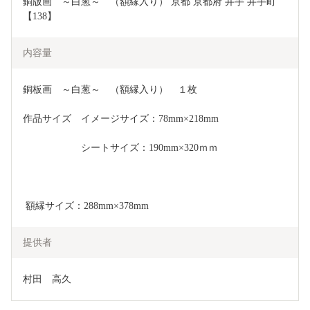
銅版画　～白葱～　（額縁入り） 京都 京都府 井手 井手町 
【138】
内容量
銅板画　～白葱～　（額縁入り）　１枚
作品サイズ　イメージサイズ：78mm×218mm
　　　　　　シートサイズ：190mm×320ｍｍ
 額縁サイズ：288mm×378mm
提供者
村田　高久