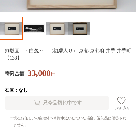
銅版画 ～白葱～ （額縁入り） 京都 京都府 井手 井手町
【138】
33,000
寄附金額
円
在庫：なし
お気に入り
現在お住まいの自治体へ寄附申込いただいた場合、返礼品は贈答され
ません。