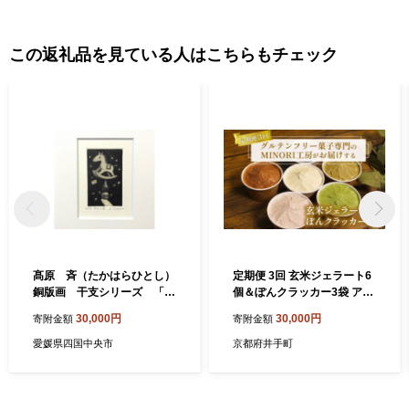
この返礼品を見ている人はこちらもチェック
髙原 斉（たかはらひとし）
定期便 3回 玄米ジェラート6
銅版画 干支シリーズ 「昨
個＆ぽんクラッカー3袋 アイ
日の夢」
ス グルテンフリー デザート
30,000円
30,000円
寄附金額
寄附金額
スイーツ チョコ いちご ほう
じ茶 抹茶 クラッカー ヴィー
愛媛県四国中央市
京都府井手町
ガン 菓子 グルテンフリー 詰
め合わせ 京都 京都府 井手 井
手町 【205】