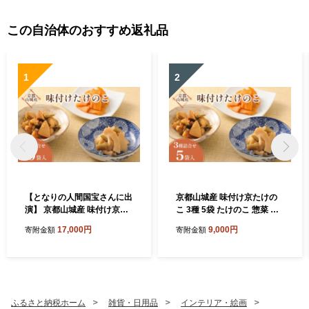
この自治体のおすすめ返礼品
1
2
【となりの人間国宝さんに出
京都山城産 味付け京たけの
演】 京都山城産 味付け京た
こ 3種 5袋 たけのこ 惣菜 国
けのこ 3種 10袋 やましろ た
産 セット 京都産たけのこ お
17,000円
9,000円
寄附金額
寄附金額
けのこ 筍 竹の子 白子筍 京た
惣菜 おかず 筍 竹の子 京たけ
けのこ 佃煮 セット 詰合せ 国
のこ 煮物 佃煮 詰合せ 和惣菜
産 京野菜 野菜 国産 常温保存
お弁当 副菜 おつまみ 京野菜
おかず 惣菜 おつまみ 山椒 ラ
野菜 山椒 ラー油 昆布 炊き込
ー油 昆布 贈答用 プレゼント
みご飯 簡単調理 常温保存 時
まるやま食品 京都 京都府 井
短 和食 食事 贈答用 プレゼン
ふるさと納税ホーム
雑貨・日用品
インテリア・絵画