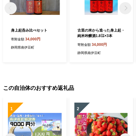
身上起呑み比べセット
古里の米から造った身上起・
純米吟醸酒1.8㍑×3本
34,000円
寄附金額
34,000円
寄附金額
静岡県南伊豆町
静岡県南伊豆町
この自治体のおすすめ返礼品
1
2