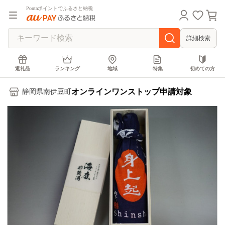
Pontaポイントでふるさと納税
詳細検索
返礼品
ランキング
地域
特集
初めての方
オンラインワンストップ申請対象
静岡県南伊豆町