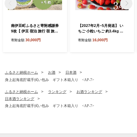
南伊豆町ふるさと寄附感謝券
【2027年2月~5月発送】 い
9枚【 伊豆 宿泊 旅行 宿 旅館
ちご 小粒いちご 約3.4kg 恋
観光 グルメ 食事 アクティビ
みのり かおり野 こだわり い
30,000円
16,000円
寄附金額
寄附金額
ティ 南伊豆 クーポン 宿泊券
ちご 大容量 加工用 イチゴ st
ヒリゾ浜 SUP カヤック 桜 静
rawberry 苺 新鮮 朝摘み 朝
岡 】 <BE-3>
採り 産直 産地直送 安心安全
ichigo itigo いちご 苺 果物 フ
ルーツ くだもの ギフト プレ
ゼント 贈物 贈答 ケーキ ふる
ふるさと納税ホーム
お酒
日本酒
さと納税 ふるさと納税苺 い
身上起海底貯蔵手拭い包み ギフト木箱入り <AP-7>
ちご 静岡県 南伊豆町 みなみ
のいちご園 <AA-29>
ふるさと納税ホーム
ランキング
お酒ランキング
日本酒ランキング
身上起海底貯蔵手拭い包み ギフト木箱入り <AP-7>