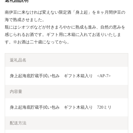
返礼品説明
南伊豆に来なければ変えない限定酒「身上起」を８ヶ月間伊豆の
海で熟成させました。
瓶にはシオツボなどが付きまろやかに熟成も進み、自然の恵みを
感じられるお酒です。ギフト用に木箱に入れてお送りいたしま
す。※お酒は二十歳になってから。
返礼品名
身上起海底貯蔵手拭い包み　ギフト木箱入り　<AP-7>
内容量
身上起海底貯蔵手拭い包み　ギフト木箱入り　720ミリ
配送方法