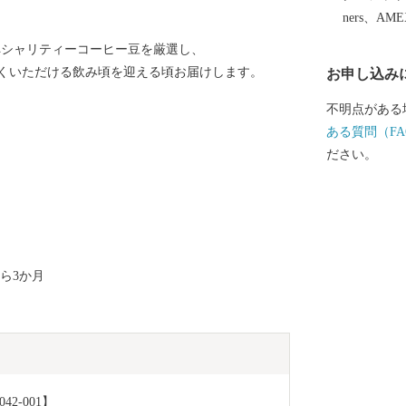
るため、ふる
ners、AM
ご支援とご協
ペシャリティーコーヒー豆を厳選し、
くいただける飲み頃を迎える頃お届けします。
お申し込み
不明点がある
ある質問（FA
ださい。
ら3か月
2-001】