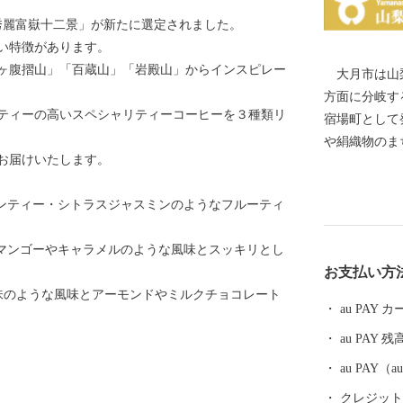
秀麗富嶽十二景」が新たに選定されました。
い特徴があります。
ヶ腹摺山」「百蔵山」「岩殿山」からインスピレー
大月市は山梨
方面に分岐す
ティーの高いスペシャリティーコーヒーを３種類リ
宿場町として発展して
や絹織物のま
お届けいたします。
心地でした。
産業として運
モンティー・シトラスジャスミンのようなフルーティ
の一つであり
勝猿橋」や、
、マンゴーやキャラメルのような風味とスッキリとし
杉」があり、
お支払い方
芸能が受け継
味のような風味とアーモンドやミルクチョコレート
いています。 市域の約90％を山林が占めており、「秀
au PAY
麗富嶽十二景
au PAY 残
「富士の眺め
であり、豊か
au PAY
－が体験出来ます。 大月市の歴史
クレジットカ