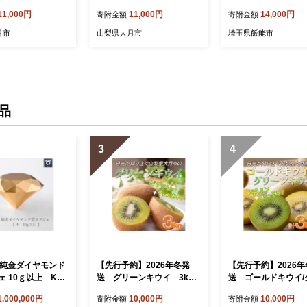
11,000円
11,000円
14,000円
寄附金額
寄附金額
月市
山梨県大月市
埼玉県飯能市
品
3
4
】純金ダイヤモンド
【先行予約】2026年冬発
【先行予約】2026
 10ｇ以上 K24
送 グリーンキウイ 3kg
送 ゴールドキウイ/
 金 純金 黄金
27～30個
ンキウイ セット 3
1,000,000円
10,000円
10,000円
寄附金額
寄附金額
金色 ゴールド g
7～30個