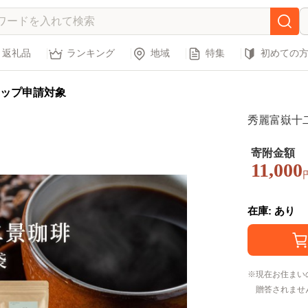
返礼品
ランキング
地域
特集
初めての
ップ申請対象
秀麗富嶽十二
寄附金額
11,000
在庫: あり
現在お住まい
贈答されませ