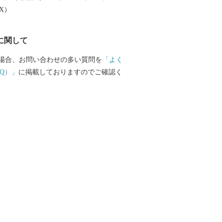
さと大月に特別な思いをお持ちの皆様の
EX）
力をお願いいたします。。
に関して
場合、お問い合わせの多い質問を
「よく
Q）」
に掲載しておりますのでご確認く