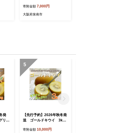
セット【010E-042】
7,000円
寄附金額
大阪府泉南市
5
6
年冬発
【先行予約】2026年秋冬発
K18 ゴールド シンプル ライ
グリー
送 ゴールドキウイ 3kg
ン フープ ピアス （イエ
kg 2
27～30個
ローゴールド/ピンクゴール
10,000円
65,000円
寄附金額
寄附金額
ド/ホワイトゴールド）/ k1