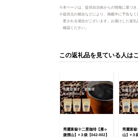
本ページは、提供自治体からの情報に基づき
提供元の都合などにより、掲載中に予告なく
更される場合がございます。お届けした返礼
確認ください。
この返礼品を見ている人は
秀麗富嶽十二景珈琲【雁ヶ
秀麗富嶽
腹摺山】×３袋【042-002】
山】×３袋