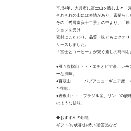
平成4年、大月市に富士山を臨む山々「
それぞれの山には表情があり、素晴らし
その「秀麗富嶽十二景」の中より、「雁
ションを受け
素材にこだわり、品質・味ともにクオリ
リースしました。
「富士とコーヒー」が繋ぐ癒しの時間を
●雁々腹摺山 ・・・エチオピア産、レ
ーな風味。
●百蔵山 ・・・パプアニューギニア産
た後味。
●岩殿山・・・ブラジル産、リンゴの酸
のような甘味。
◆おすすめの用途
ギフト/お歳暮/お祝い/贈答品など