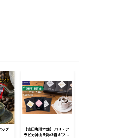
バッグ
【吉田珈琲本舗】 バリ・ア
ラビカ神山 5袋×3箱 ギフト