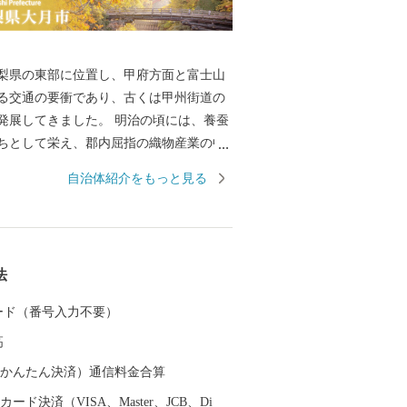
県の東部に位置し、甲府方面と富士山
る交通の要衝であり、古くは甲州街道の
きました。 明治の頃には、養蚕
ちとして栄え、郡内屈指の織物産業の中
数は少なくなったものの、今でも、伝統
自治体紹介をもっと見る
営を続けております。 また、日本三奇橋
、国の名勝指定地に指定されている「名
樹齢１０００年とも言われる「矢立の
人形浄瑠璃「笹子追分人形芝居」の伝統
法
がれ、先人からの歴史・文化が今も息づ
 カード（番号入力不要）
」に代表される山々から望む富士山は
高
が日本一美しい街」と言われるほど絶景
な自然を生かした様々なアクティビティ
（auかんたん決済）通信料金合算
と文化を後世に伝え
ード決済（VISA、Master、JCB、Di