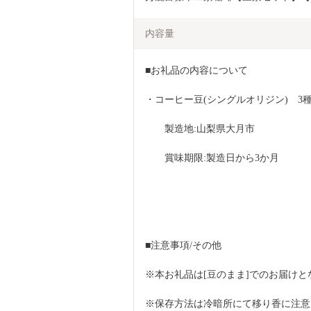
内容量
■お礼品の内容について
・コーヒー豆(シングルオリジン)　3種[各
　　製造地:山梨県大月市
　　賞味期限:製造日から3か月
■注意事項/その他
※本お礼品は[豆のまま]でのお届けと
※保存方法は冷暗所にて移り香に注意