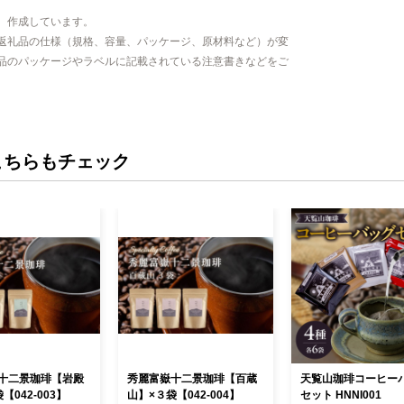
、作成しています。
返礼品の仕様（規格、容量、パッケージ、原材料など）が変
品のパッケージやラベルに記載されている注意書きなどをご
こちらもチェック
十二景珈琲【岩殿
秀麗富嶽十二景珈琲【百蔵
天覧山珈琲コーヒー
【042-003】
山】×３袋【042-004】
セット HNNI001