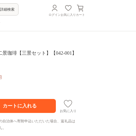
詳細検索
ログイン
お気に入り
カート
方
景珈琲【三景セット】【042-001】
円
お気に入り
の自治体へ寄附申込いただいた場合、返礼品は
ん。