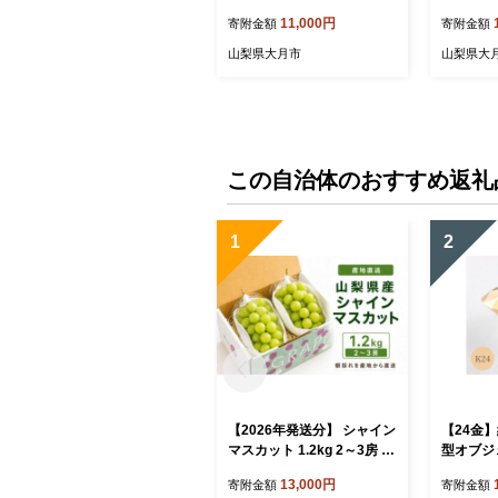
11,000円
寄附金額
寄附金額
山梨県大月市
山梨県大
この自治体のおすすめ返礼
1
2
【2026年発送分】 シャイン
【24金
マスカット 1.2kg 2～3房 お
型オブジェ
すすめ 人気 山梨県 産地直
24金
13,000円
寄附金額
寄附金額
送 フルーツ ブドウ 果物 ぶ
山吹色 