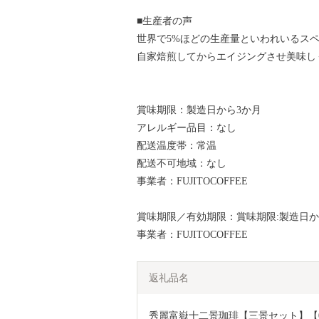
■生産者の声
世界で5%ほどの生産量といわれいるス
自家焙煎してからエイジングさせ美味し
賞味期限：製造日から3か月
アレルギー品目：なし
配送温度帯：常温
配送不可地域：なし
事業者：FUJITOCOFFEE
賞味期限／有効期限：賞味期限:製造日か
事業者：FUJITOCOFFEE
返礼品名
秀麗富嶽十二景珈琲【三景セット】【04