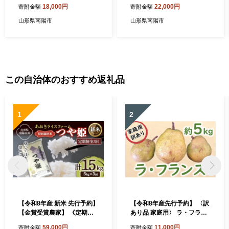
3房 秀) 《令和8年9月下旬～
う 計約1.8kg (2～4房 秀)
18,000円
22,000円
寄附金額
寄附金額
11月中旬発送》 『フードシ
《令和8年9月下旬～11月中
ステムズ』 マスカット 葡萄
旬発送》 『フードシステム
山形県南陽市
山形県南陽市
ぶどう 果物 フルーツ デザー
ズ』 葡萄 ぶどう 果物 フルー
ト 山形県 南陽市 [902]
ツ デザート 山形県 南陽市 [1
390]
この自治体のおすすめ返礼品
1
2
【令和8年産 新米 先行予約】
【令和8年産先行予約】 〈訳
【金賞受賞農家】 《定期便3
あり品 家庭用〉 ラ・フラン
回》 特別栽培米 つや姫 5kg×
ス 約5kg (12～24玉) 《令和8
59,000円
11,000円
寄附金額
寄附金額