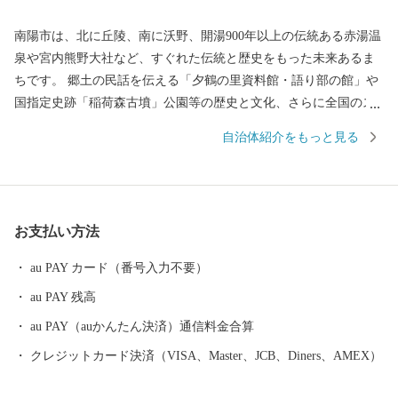
南陽市は、北に丘陵、南に沃野、開湯900年以上の伝統ある赤湯温
泉や宮内熊野大社など、すぐれた伝統と歴史をもった未来あるま
ちです。 郷土の民話を伝える「夕鶴の里資料館・語り部の館」や
国指定史跡「稲荷森古墳」公園等の歴史と文化、さらに全国のス
カイスポーツの中心として知られる「南陽スカイパーク」や市民
自治体紹介をもっと見る
の健康増進を図る「中央花公園(市民体育館)」などの地域文化を大
切にしながら、市民の安全な暮し、ライフサイクルに応じた安心
な暮し、そしてうるおいのある暮しを目指して、みなさんが住ん
でいて良かったと思うまちづくりを進めています。
お支払い方法
au PAY カード（番号入力不要）
au PAY 残高
au PAY（auかんたん決済）通信料金合算
クレジットカード決済（VISA、Master、JCB、Diners、AMEX）