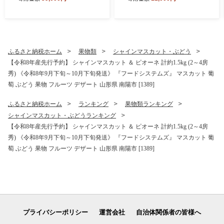
3か月 《令和8年9月下旬～発
年11月中旬～発送》 『カネ
送》 『あおきライスファー
タ髙橋青果』 ラフランス 果
ム』 山形南陽産 米 白米 精米
物 フルーツ デザート 山形県
ご飯 農家直送 山形県 南陽市
南陽市 [2674]
[1607-R8]
ふるさと納税ホーム
果物類
シャインマスカット・ぶどう
【令和8年産先行予約】 シャインマスカット ＆ ピオーネ 計約1.5kg (2～4房
秀) 《令和8年9月下旬～10月下旬発送》 『フードシステムズ』 マスカット 葡
萄 ぶどう 果物 フルーツ デザート 山形県 南陽市 [1389]
ふるさと納税ホーム
ランキング
果物類ランキング
シャインマスカット・ぶどうランキング
【令和8年産先行予約】 シャインマスカット ＆ ピオーネ 計約1.5kg (2～4房
秀) 《令和8年9月下旬～10月下旬発送》 『フードシステムズ』 マスカット 葡
萄 ぶどう 果物 フルーツ デザート 山形県 南陽市 [1389]
プライバシーポリシー
運営会社
自治体関係者の皆様へ