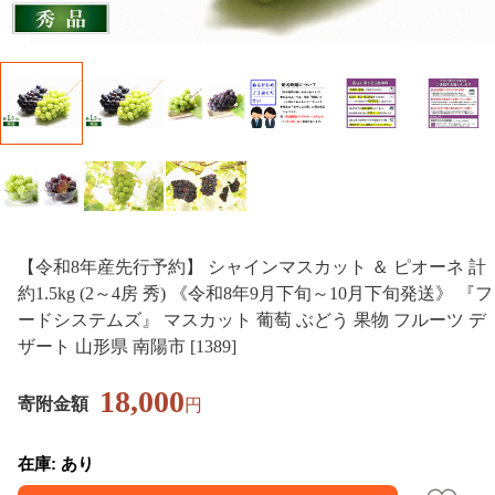
【令和8年産先行予約】 シャインマスカット ＆ ピオーネ 計
約1.5kg (2～4房 秀) 《令和8年9月下旬～10月下旬発送》 『フ
ードシステムズ』 マスカット 葡萄 ぶどう 果物 フルーツ デ
ザート 山形県 南陽市 [1389]
18,000
寄附金額
円
在庫: あり