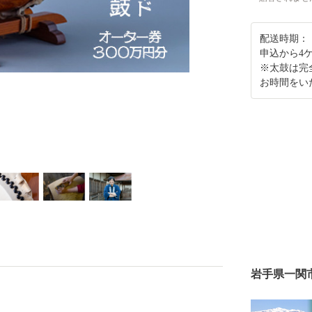
配送時期：
申込から4
※太鼓は完
お時間をい
岩手県一関