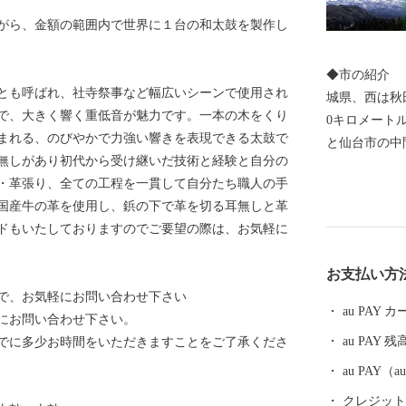
がら、金額の範囲内で世界に１台の和太鼓を製作し
◆市の紹介 
とも呼ばれ、社寺祭事など幅広いシーンで使用され
城県、西は秋
で、大きく響く重低音が魅力です。一本の木をくり
0キロメート
まれる、のびやかで力強い響きを表現できる太鼓で
と仙台市の中
無しがあり初代から受け継いだ技術と経験と自分の
面積は1,256
・革張り、全ての工程を一貫して自分たち職人の手
kmの広がりがあ
国産牛の革を使用し、鋲の下で革を切る耳無しと革
在）で、人口
ドもいたしておりますのでご要望の際は、お気軽に
となっています。 ◆歴史・沿革 本市
平安時代には
お支払い方
げ、その後葛
で、お気軽にお問い合わせ下さい
ました。 明
au PAY
にお問い合わせ下さい。
藩置県によっ
au PAY 残
でに多少お時間をいただきますことをご了承くださ
変遷し、明治
の大合併によ
au PAY
９月に１市４
クレジットカ