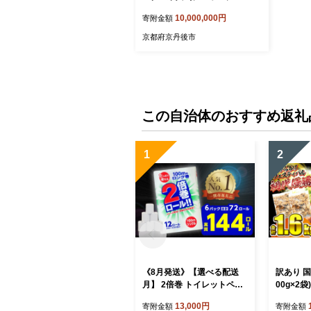
円分）
10,000,000円
寄附金額
京都府京丹後市
この自治体のおすすめ返礼
1
2
《8月発送》【選べる配送
訳あり 国産
月】 2倍巻 トイレットペー
00g×2
パー シングル 72ロール 12
から揚げ 
13,000円
寄附金額
寄附金額
R×6パック 100m ふるさと
凍食品 お