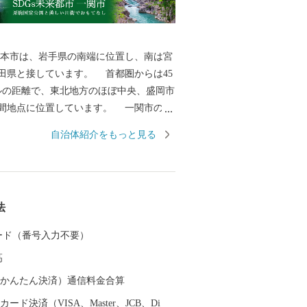
本市は、岩手県の南端に位置し、南は宮
田県と接しています。 首都圏からは45
ルの距離で、東北地方のほぼ中央、盛岡市
間地点に位置しています。 一関市の総
.42k㎡であり、東西は約63km、南北は約46
自治体紹介をもっと見る
ります。 人口は103,444人（R8.1.1現
は岩手県で３番目、面積は２番目の規模
の歴史は古く、
安倍氏、藤原氏が独自の文化を築き上
法
西氏、伊達氏、田村氏の治世下に置かれ
治の近代化以降の地域の成り立ちは、廃
 カード（番号入力不要）
て、胆沢県、一関県、水沢県、磐井県と
高
９年に岩手県に編入されました。 昭和
って合併前の８市町村となり、平成17年
（auかんたん決済）通信料金合算
町２村が新設合併、平成23年９月に編入
ード決済（VISA、Master、JCB、Di