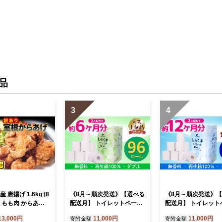
品
3
4
 唐揚げ 1.6kg (8
《8月～順次発送》【選べる
《8月～順次発送》
袋) もも肉 からあげ
配送月】 トイレットペーパ
配送月】 トイレット
カラアゲ 冷凍 冷
ー しろくま ダブル 96ロー
ー しろくま シングル 
13,000円
11,000円
11,000円
寄附金額
寄附金額
弁当 弁当 おかず
ル 12ロール×8 ふるさと納
ール 12R×6パック 6