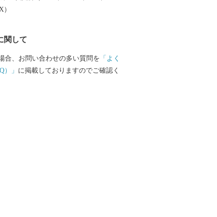
す。 ◆自然 本市は、四季
EX）
表情を示すめぐみ豊かな自然に包まれて
の西側にある栗駒山の周囲には深い森が
に関して
豊富な須川温泉をはじめ多くの温泉に恵
。 市の東側にある室根山をはじめ緩や
場合、お問い合わせの多い質問を
「よく
広がる北上高地は穏やかな隆起準平原
Q）」
に掲載しておりますのでご確認く
な高原には牧場が各所に開かれていま
野の南端部にあたる市の中央部には標高
広がり、東北一の大河北上川が緩やかに
。 北上川の支流、磐井川の中流域には
厳美渓、砂鉄川には石灰岩地帯を深く刻
渓があり多くの観光客が訪れる名所とな
産である骨寺村荘園遺跡があるほか、平
りのある遺跡などが各地に残されていま
古くから受け継がれてきた南部神楽をは
統芸能や行事が数多く息づいているとと
重要無形民俗文化財の室根神社祭のマツ