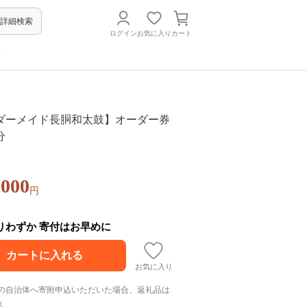
詳細検索
ログイン
お気に入り
カート
方
ダーメイド長胴和太鼓】オーダー券
分
,000
円
残りわずか 寄付はお早めに
お気に入り
の自治体へ寄附申込いただいた場合、返礼品は
ん。