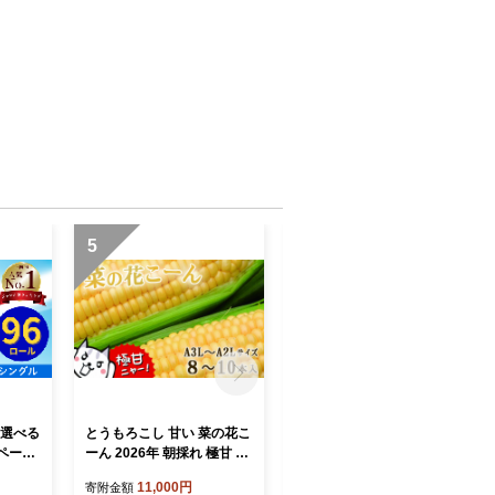
5
6
【選べる
とうもろこし 甘い 菜の花こ
8月発送 トイレットペーパ
ペーパ
ーん 2026年 朝採れ 極甘 8
ー シングル 2倍巻き 無香料
96ロ
～10本 A3L～A2Lサイズ 高
48ロール(12R×4パック)
11,000円
10,000円
寄附金額
寄附金額
0m ふ
糖度 濃厚 生食 産地直送 朝
【選べる配送月】 まとめ買