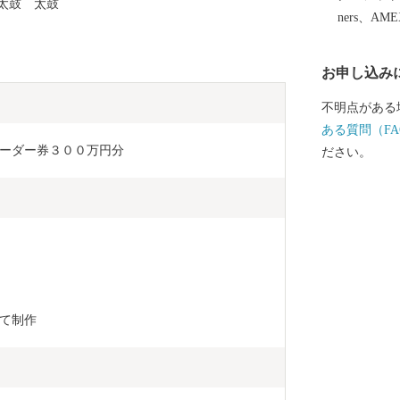
太鼓 太鼓
合併し現在に至っていま
ners、AM
折々に多彩な
います。 市
お申し込み
広がり、湯量
まれています
不明点がある
かな丘陵地が
ある質問（FA
で、なだらか
ーダー券３００万円分
ださい。
す。 北上平
の低い平地が
流れています
渓谷美を誇る
み込んだ猊鼻
っています。 ◆文化 本市には、世界文化遺産「平
泉」の関連資
て制作
泉文化にゆか
す。 また、
じめとする伝
もに、国指定