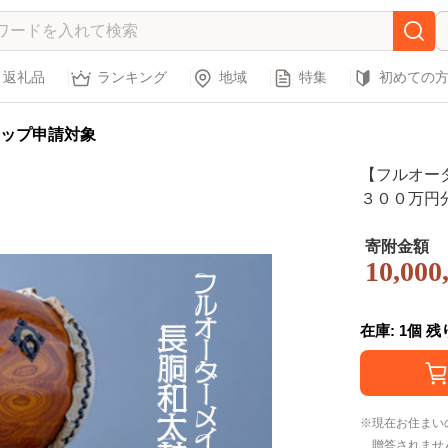
返礼品
ランキング
地域
特集
初めての
ップ申請対象
【フルオー
３００万円
寄附金額
10,000
在庫: 1個 
現在お住まい
贈答されませ