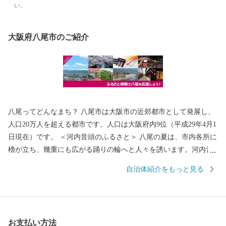
い。
大阪府八尾市のご紹介
八尾ってどんなまち？ 八尾市は大阪市の近郊都市として発展し、
人口20万人を超える都市です。人口は大阪府内9位（平成29年4月1
日現在）です。 ＜河内音頭のふるさと＞ 八尾の夏は、市内各所に
櫓が立ち、幾重にも広がる踊りの輪へと人々を誘います。河内音
頭の歌と踊りが、世代を超えて八尾の人々を熱くさせます。 なか
自治体紹介をもっと見る
でも、「河内音頭発祥の地」と伝わる常光寺の正調河内音頭は、
室町時代、常光寺再建の折に木材を旧大和川から運んだときに歌
われた木遣り音頭がルーツとされています。流し節とも言われ、
ゆったりと語りかける情緒あふれるその音頭は、現在では常光寺
お支払い方法
でしか聞くことができません。 また、夏の風物詩として毎年9月