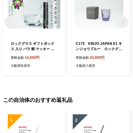
＜八尾若ごぼう＞ 全国でもトップクラスの出荷量で、食物繊維や
鉄分、カルシウム、ルチンを多く含み、健康食材としても注目を
浴びています。「葉ごぼう」とも呼ばれ、葉・茎・根を丸ごと食
べることができます。しゃきしゃきとした歯ざわりとほのかな苦
味が食卓に春を運びます。
ロックグラス ギフトボック
C175 KINJO JAPAN E1 キ
ス 入り バラ 柄 マッキー マ
ンジョウブルー ロックグラ
スコットキャラクター サン
ス【kinjo 錦城 割れない シリ
14,000円
20,000円
寄附金額
寄附金額
ドブラスト 彫刻 ギフト お祝
コーン コップ グラス おしゃ
い プレゼント 記念日 ギフト
れ 透明 大阪 八尾市】
大阪府松原市
大阪府八尾市
グラス コップ 食器 贈り物 記
念品 贈答品 大阪府 松原市
この自治体のおすすめ返礼品
1
2