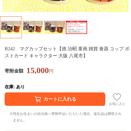
B242 マグカップセット【徳 治昭 童画 雑貨 食器 コップ ポ
ストカード キャラクター 大阪 八尾市】
15,000
寄附金額
円
在庫: あり
お気に入り
現在お住まいの自治体へ寄附申込いただいた場合、返礼品は贈答され
ません。