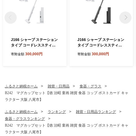
J166 シャープ ステーション
J166 シャープ ステーション
タイプ コードレススティッ
タイプ コードレススティッ
ク掃除機 EC-CR1-W(ホワイ
ク掃除機 EC-CR1-H(グレー
300,000円
300,000円
寄附金額
寄附金額
ト系)【シャープ 電化製品 家
系)【シャープ 電化製品 家電
電 生活家電 コードレス ステ
生活家電 コードレス スティ
ィック クリーナー 掃除機 紙
ック クリーナー 掃除機 紙パ
パック ステーション ラクテ
ック ステーション ラクティ
ィブエア 薄型 自動ごみ収集
ブエア 薄型 自動ごみ収集 吸
吸引力 絡まない ハンディ 新
引力 絡まない ハンディ 新生
ふるさと納税ホーム
雑貨・日用品
食器・グラス
生活 正規品 大阪府 八尾市 返
活 正規品 大阪府 八尾市 返礼
B242 マグカップセット【徳 治昭 童画 雑貨 食器 コップ ポストカード キャ
礼品】
品】
ラクター 大阪 八尾市】
ふるさと納税ホーム
ランキング
雑貨・日用品ランキング
食器・グラスランキング
B242 マグカップセット【徳 治昭 童画 雑貨 食器 コップ ポストカード キャ
ラクター 大阪 八尾市】