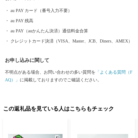
上旬に盛大に開催される八尾河内音頭まつり。河内音頭グランプ
au PAY カード（番号入力不要）
リや大盆踊り大会などが行われ、河内音頭一色のまつりは多くの
au PAY 残高
市民で賑わいます。 ＜歴史遺産のまち＞ 八尾市はゆたかな歴史や
文化財を有するまちです。市東部にある高安山山ろくは、地元で
au PAY（auかんたん決済）通信料金合算
「やまんねき」と呼ばれ、古くから人々が暮らす里山であり、歴
クレジットカード決済（VISA、Master、JCB、Diners、AMEX）
史遺産の宝庫です。なかでも、中河内最大の前方後円墳の心合寺
山（しおんじやま）古墳や、200基以上もの横穴式石室墳が集中す
お申し込みに関して
る「高安千塚（たかやすせんづか）古墳群」」は全国的にも知ら
れています。 ＜ものづくりのまち＞ 中小企業を中心に、高度な技
不明点がある場合、お問い合わせの多い質問を
「よくある質問（F
術力と製品開発力を誇る「ものづくりのまち」です。 全国トップ
AQ）」
に掲載しておりますのでご確認ください。
シェアの出荷額で伝統ある歯ブラシ生産をはじめ、金属製品や電
子機器など最先端技術に至るまで、匠の技が光ります。 製造品出
荷額は、府内で4番目（平成26年工業統計調査）の規模となり、ま
すます活力にあふれています。 八尾の特産 ＜八尾えだまめ＞ 八
この返礼品を見ている人はこちらもチェック
尾えだまめは、生産地と大消費地が隣接しているため、鮮度良好
に加え、完熟の状態で出荷できることで粒が大きく、実がしまっ
ていて甘みがあるのが特徴です。近畿有数の収穫量を誇ります。