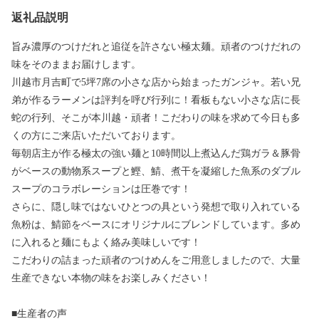
返礼品説明
旨み濃厚のつけだれと追従を許さない極太麺。頑者のつけだれの
味をそのままお届けします。
川越市月吉町で5坪7席の小さな店から始まったガンジャ。若い兄
弟が作るラーメンは評判を呼び行列に！看板もない小さな店に長
蛇の行列、そこが本川越・頑者！こだわりの味を求めて今日も多
くの方にご来店いただいております。
毎朝店主が作る極太の強い麺と10時間以上煮込んだ鶏ガラ＆豚骨
がベースの動物系スープと鰹、鯖、煮干を凝縮した魚系のダブル
スープのコラボレーションは圧巻です！
さらに、隠し味ではないひとつの具という発想で取り入れている
魚粉は、鯖節をベースにオリジナルにブレンドしています。多め
に入れると麺にもよく絡み美味しいです！
こだわりの詰まった頑者のつけめんをご用意しましたので、大量
生産できない本物の味をお楽しみください！
■生産者の声