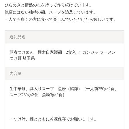
ひらめきと情熱の志を持って作り続けています。
他店にはない独特の麺、スープを追及しています。
一人でも多くの方に食べて楽しんでいただけたら嬉しいです。
返礼品名
頑者つけめん　極太自家製麺　2食入 ／ ガンジャ ラーメン 
つけ麺 埼玉県
内容量
生中華麺、具入りスープ、魚粉（鯖節）［一人前250g×2食、
スープ260g×2食、魚粉3g×2食］
・つけ汁、麺とともに冷凍保存でお願いします。