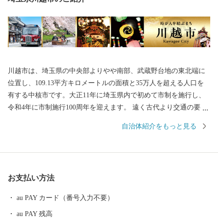
川越市は、埼玉県の中央部よりやや南部、武蔵野台地の東北端に
位置し、109.13平方キロメートルの面積と35万人を超える人口を
有する中核市です。大正11年に埼玉県内で初めて市制を施行し、
令和4年に市制施行100周年を迎えます。 遠く古代より交通の要
衝、入間地域の政治の中心として発展してきた川越は、平安時代
自治体紹介をもっと見る
には桓武平氏の流れをくむ武蔵武士の河越氏が館を構え勢力を伸
ばしました。室町時代には、河越城を築城した太田道真・道灌父
子の活躍により、扇谷上杉氏（おうぎがやつうえすぎし）が関東
での政治・経済・文化の一端を担うとともに、河越の繁栄を築き
お支払い方法
ました。江戸時代には江戸の北の守りとともに舟運を利用した物
資の集積地として重要視されました。 川越市は、都心から30キロ
au PAY カード（番号入力不要）
メートルの首都圏に位置するベッドタウンでありながら、商品作
au PAY 残高
物などを生産する近郊農業、交通の利便性を生かした流通業、伝