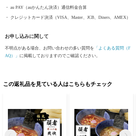
統に培われた商工業、豊かな歴史と文化を資源とする観光など、
au PAY（auかんたん決済）通信料金合算
充実した都市機能を有しています。現在も、埼玉県南西部地域の
クレジットカード決済（VISA、Master、JCB、Diners、AMEX）
中心都市として発展を続けています。 川越市は、「人がつなが
り、魅力があふれ、だれもが住み続けたいまち 川越」を将来都
お申し込みに関して
市像に、さまざまな施策を着実に進めていくことで、その実現に
向けて取り組んでいます。 川越市にゆかりのある方、川越市を
不明点がある場合、お問い合わせの多い質問を
「よくある質問（F
応援したい方 ご支援をよろしくお願いします。
AQ）」
に掲載しておりますのでご確認ください。
この返礼品を見ている人はこちらもチェック