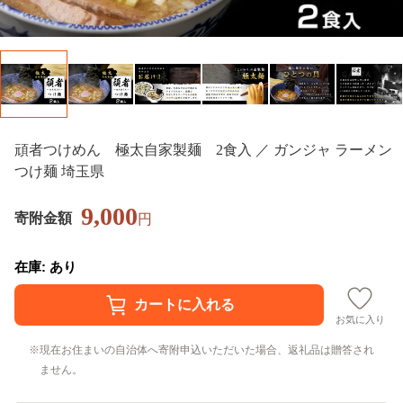
頑者つけめん 極太自家製麺 2食入 ／ ガンジャ ラーメン
つけ麺 埼玉県
9,000
寄附金額
円
在庫: あり
お気に入り
現在お住まいの自治体へ寄附申込いただいた場合、返礼品は贈答され
ません。