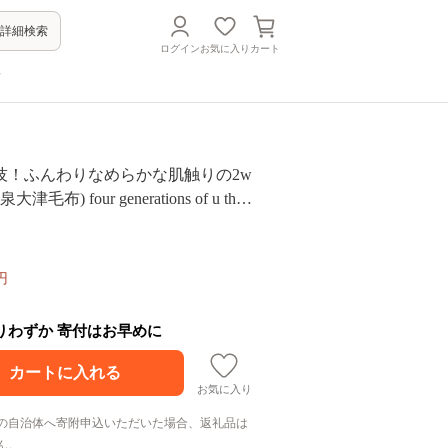
詳細検索
ログイン
お気に入り
カート
方
技！ふんわりなめらかな肌触りの2w
津毛布) four generations of u three
ク (花柄) [1759]
円
残りわずか 寄付はお早めに
お気に入り
の自治体へ寄附申込いただいた場合、返礼品は
ん。