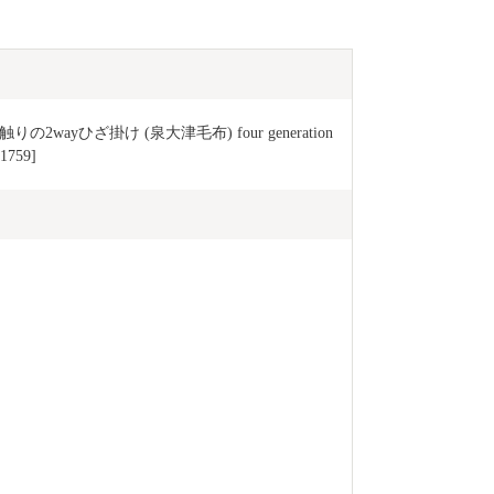
ayひざ掛け (泉大津毛布) four generation
1759]