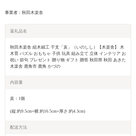
事業者：秋田木楽舎
返礼品名
秋田木楽舎 組木細工 干支「亥」（いのしし）【木楽舎】 木 
木育 パズル おもちゃ 子供 玩具 組み立て 立体 インテリア お
祝い 節句 プレゼント 贈り物 ギフト 贈答 秋田県 秋田 あきた 
木楽舎 鹿角市 鹿角 かづの
内容量
亥：1個 
(縦:約9.5cm×横:約16.5cm×厚さ:約4.3cm)
配送方法