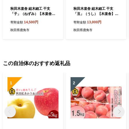
秋田木楽舎 組木細工 干支
秋田木楽舎 組木細工 干支
「子」（ねずみ）【木楽舎】
「丑」（うし）【木楽舎】
木 木育 パズル おもちゃ 子供
木 木育 パズル おもちゃ 子供
14,500円
13,000円
寄附金額
寄附金額
玩具 組み立て 立体 インテリ
玩具 組み立て 立体 インテリ
ア お祝い 節句 プレゼント 贈
ア お祝い 節句 プレゼント 贈
秋田県鹿角市
秋田県鹿角市
り物 ギフト 贈答 秋田県 秋田
り物 ギフト 贈答 秋田県 秋田
あきた 木楽舎 鹿角市 鹿角 か
あきた 木楽舎 鹿角市 鹿角 か
づの
づの
この自治体のおすすめ返礼品
1
2