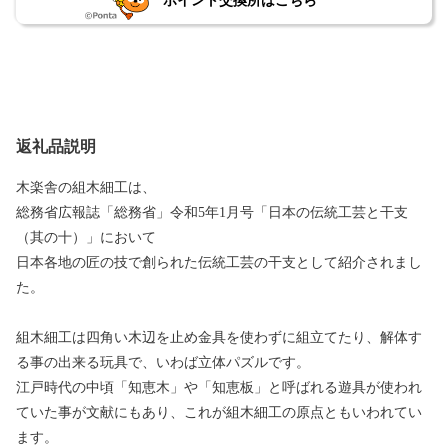
ポイント交換所はこちら
返礼品説明
木楽舎の組木細工は、
総務省広報誌「総務省」令和5年1月号「日本の伝統工芸と干支
（其の十）」において
日本各地の匠の技で創られた伝統工芸の干支として紹介されまし
た。
組木細工は四角い木辺を止め金具を使わずに組立てたり、解体す
る事の出来る玩具で、いわば立体パズルです。
江戸時代の中頃「知恵木」や「知恵板」と呼ばれる遊具が使われ
ていた事が文献にもあり、これが組木細工の原点ともいわれてい
ます。