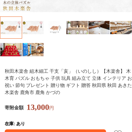
秋田木楽舎 組木細工 干支「亥」（いのしし）【木楽舎】 木
木育 パズル おもちゃ 子供 玩具 組み立て 立体 インテリア お
祝い 節句 プレゼント 贈り物 ギフト 贈答 秋田県 秋田 あきた
木楽舎 鹿角市 鹿角 かづの
13,000
寄附金額
円
在庫: あり