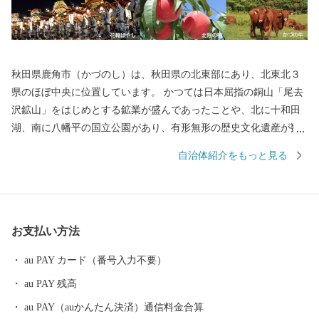
秋田県鹿角市（かづのし）は、秋田県の北東部にあり、北東北３
県のほぼ中央に位置しています。 かつては日本屈指の銅山「尾去
沢鉱山」をはじめとする鉱業が盛んであったことや、北に十和田
湖、南に八幡平の国立公園があり、有形無形の歴史文化遺産が数
多くあることなどから、人の往来も多く、固有の文化を育んでき
自治体紹介をもっと見る
ました。 鹿角市は・・・ ☆きりたんぽ発祥の地です ☆「北限の
桃」、「かづの牛」、「淡雪こまち」など、数多くのブランド農
産物があります ☆「大日堂舞楽」、「毛馬内の盆踊」、「花輪祭
の屋台行事（花輪ばやし）」の３つのユネスコ無形文化遺産、さ
お支払い方法
らには「大湯環状列石」(世界文化遺産「北海道・北東北の縄文遺
跡群」の構成資産の一つ)がある「世界遺産のまち」です
au PAY カード（番号入力不要）
au PAY 残高
au PAY（auかんたん決済）通信料金合算