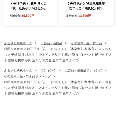
《 先行予約 》 鹿角 りんご
《 先行予約 》秋田県鹿角産
「秋田紅あかり＆はるか」約
「なつっこ／陽夏妃」約1.5k
5kg 詰め合わせ【恋する鹿角
g（4～6玉入り）●2026年8
19,500円
13,500円
寄附金額
寄附金額
カンパニー】●2026年12月上
月下旬発送開始【由右衛門果
旬発送開始 かづのりんご 食
樹園】 希少 桃 もも モモ お
感 果汁 さっぱり リンゴ 完熟
盆 お見舞い 完熟 国産桃 お中
旬 お歳暮 贈り物 お見舞い グ
元 贈り物 贈答用 グルメ ギフ
ルメ ギフト 故郷 秋田 あきた
ト 故郷 秋田 あきた 鹿角市
鹿角市 鹿角 送料無料
鹿角 送料無料
ふるさと納税ホーム
工芸品・装飾品
その他木工品・竹工品
秋田木楽舎 組木細工 干支「亥」（いのしし）【木楽舎】 木 木育 パズル おも
ちゃ 子供 玩具 組み立て 立体 インテリア お祝い 節句 プレゼント 贈り物 ギフ
ト 贈答 秋田県 秋田 あきた 木楽舎 鹿角市 鹿角 かづの
ふるさと納税ホーム
ランキング
工芸品・装飾品ランキング
その他木工品・竹工品ランキング
秋田木楽舎 組木細工 干支「亥」（いのしし）【木楽舎】 木 木育 パズル おも
ちゃ 子供 玩具 組み立て 立体 インテリア お祝い 節句 プレゼント 贈り物 ギフ
ト 贈答 秋田県 秋田 あきた 木楽舎 鹿角市 鹿角 かづの